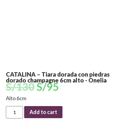
CATALINA – Tiara dorada con piedras
dorado champagne 6cm alto - Onelia
S/
130
S/
95
Alto 6cm
Add to cart