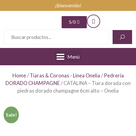
¡Bienvenido!
S/
0
Menú
Home
/
Tiaras & Coronas - Línea Onelia
/
Pedrería
DORADO CHAMPAGNE
/ CATALINA – Tiara dorada con
piedras dorado champagne 6cm alto – Onelia
Sale!