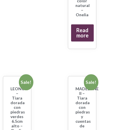
color
natural
–
Onelia
Read
more
Sale!
Sale!
LEONOR
MADELEINE
–
II –
Tiara
Tiara
dorada
dorada
con
con
piedras
piedras
verdes
y
6.5cm
cuentas
alto –
de