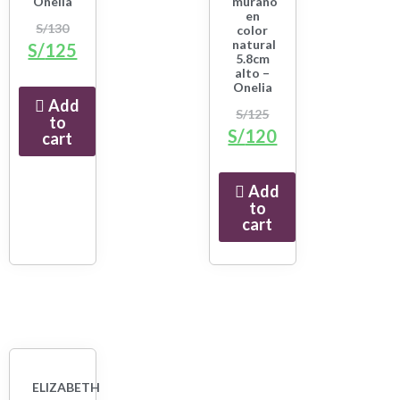
Onelia
murano
en
S/
130
color
natural
S/
125
5.8cm
alto –
Onelia
Add
S/
125
to
S/
120
cart
Add
to
cart
ELIZABETH