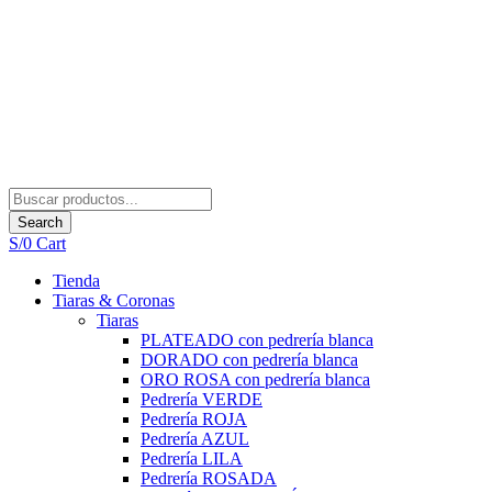
Search
S/
0
Cart
Tienda
Tiaras & Coronas
Tiaras
PLATEADO con pedrería blanca
DORADO con pedrería blanca
ORO ROSA con pedrería blanca
Pedrería VERDE
Pedrería ROJA
Pedrería AZUL
Pedrería LILA
Pedrería ROSADA