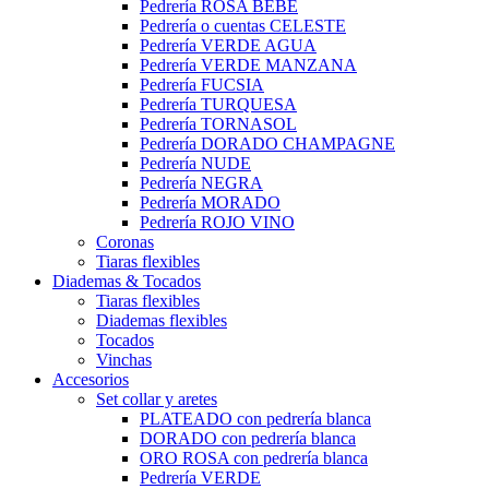
Pedrería ROSA BEBÉ
Pedrería o cuentas CELESTE
Pedrería VERDE AGUA
Pedrería VERDE MANZANA
Pedrería FUCSIA
Pedrería TURQUESA
Pedrería TORNASOL
Pedrería DORADO CHAMPAGNE
Pedrería NUDE
Pedrería NEGRA
Pedrería MORADO
Pedrería ROJO VINO
Coronas
Tiaras flexibles
Diademas & Tocados
Tiaras flexibles
Diademas flexibles
Tocados
Vinchas
Accesorios
Set collar y aretes
PLATEADO con pedrería blanca
DORADO con pedrería blanca
ORO ROSA con pedrería blanca
Pedrería VERDE