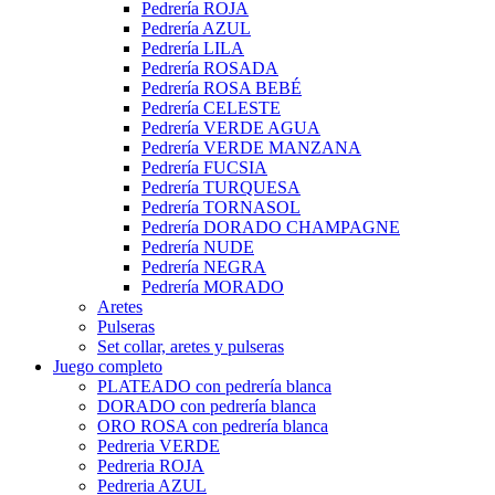
Pedrería ROJA
Pedrería AZUL
Pedrería LILA
Pedrería ROSADA
Pedrería ROSA BEBÉ
Pedrería CELESTE
Pedrería VERDE AGUA
Pedrería VERDE MANZANA
Pedrería FUCSIA
Pedrería TURQUESA
Pedrería TORNASOL
Pedrería DORADO CHAMPAGNE
Pedrería NUDE
Pedrería NEGRA
Pedrería MORADO
Aretes
Pulseras
Set collar, aretes y pulseras
Juego completo
PLATEADO con pedrería blanca
DORADO con pedrería blanca
ORO ROSA con pedrería blanca
Pedreria VERDE
Pedreria ROJA
Pedreria AZUL