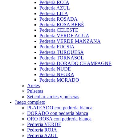
Pedrería ROJA
Pedrería AZUL
Pedrería LILA
Pedrería ROSADA
Pedrería ROSA BEBÉ
Pedrería CELESTE
Pedrería VERDE AGUA
Pedrería VERDE MANZANA
Pedrería FUCSIA
Pedrería TURQUESA
Pedrería TORNASOL
Pedrería DORADO CHAMPAGNE
Pedrería NUDE
Pedrería NEGRA
Pedrería MORADO
Aretes
Pulseras
Set collar, aretes y pulseras
Juego completo
PLATEADO con pedrería blanca
DORADO con pedrería blanca
ORO ROSA con pedrería blanca
Pedreria VERDE
Pedreria ROJA
Pedreria AZUL