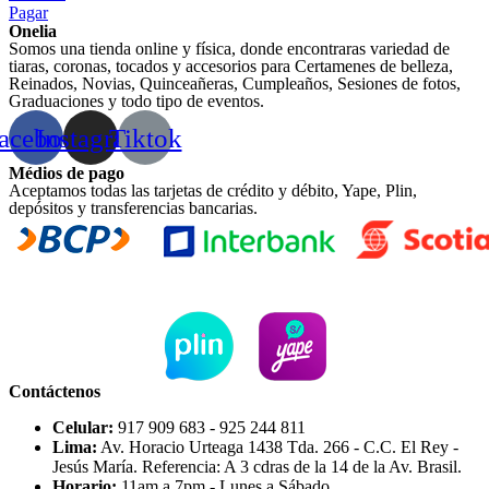
Pagar
Onelia
Somos una tienda online y física, donde encontraras variedad de
tiaras, coronas, tocados y accesorios para Certamenes de belleza,
Reinados, Novias, Quinceañeras, Cumpleaños, Sesiones de fotos,
Graduaciones y todo tipo de eventos.
acebook
Instagram
Tiktok
Médios de pago
Aceptamos todas las tarjetas de crédito y débito, Yape, Plin,
depósitos y transferencias bancarias.
Contáctenos
Celular:
917 909 683 - 925 244 811
Lima:
Av. Horacio Urteaga 1438 Tda. 266 - C.C. El Rey -
Jesús María. Referencia: A 3 cdras de la 14 de la Av. Brasil.
Horario:
11am a 7pm - Lunes a Sábado