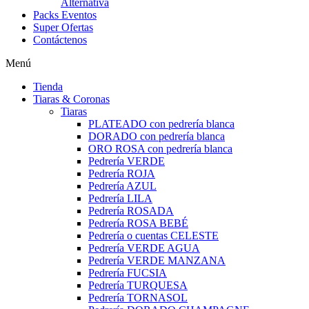
Alternativa
Packs Eventos
Super Ofertas
Contáctenos
Menú
Tienda
Tiaras & Coronas
Tiaras
PLATEADO con pedrería blanca
DORADO con pedrería blanca
ORO ROSA con pedrería blanca
Pedrería VERDE
Pedrería ROJA
Pedrería AZUL
Pedrería LILA
Pedrería ROSADA
Pedrería ROSA BEBÉ
Pedrería o cuentas CELESTE
Pedrería VERDE AGUA
Pedrería VERDE MANZANA
Pedrería FUCSIA
Pedrería TURQUESA
Pedrería TORNASOL