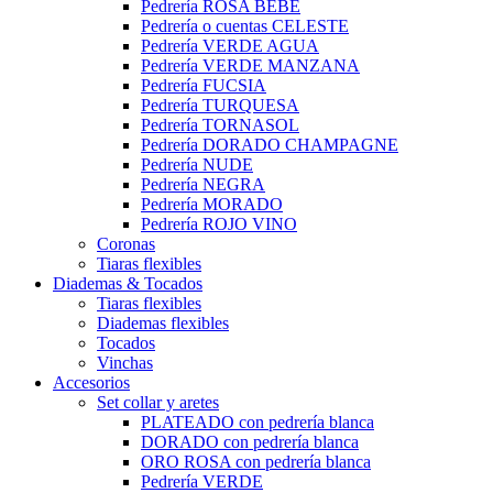
Pedrería ROSA BEBÉ
Pedrería o cuentas CELESTE
Pedrería VERDE AGUA
Pedrería VERDE MANZANA
Pedrería FUCSIA
Pedrería TURQUESA
Pedrería TORNASOL
Pedrería DORADO CHAMPAGNE
Pedrería NUDE
Pedrería NEGRA
Pedrería MORADO
Pedrería ROJO VINO
Coronas
Tiaras flexibles
Diademas & Tocados
Tiaras flexibles
Diademas flexibles
Tocados
Vinchas
Accesorios
Set collar y aretes
PLATEADO con pedrería blanca
DORADO con pedrería blanca
ORO ROSA con pedrería blanca
Pedrería VERDE