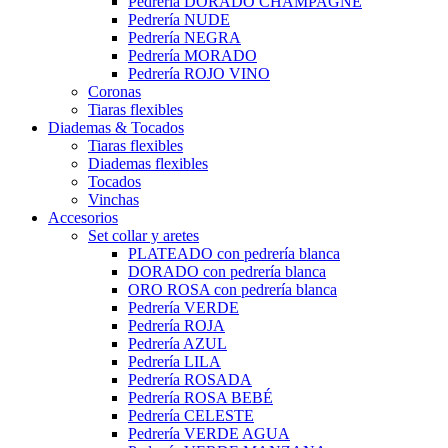
Pedrería DORADO CHAMPAGNE
Pedrería NUDE
Pedrería NEGRA
Pedrería MORADO
Pedrería ROJO VINO
Coronas
Tiaras flexibles
Diademas & Tocados
Tiaras flexibles
Diademas flexibles
Tocados
Vinchas
Accesorios
Set collar y aretes
PLATEADO con pedrería blanca
DORADO con pedrería blanca
ORO ROSA con pedrería blanca
Pedrería VERDE
Pedrería ROJA
Pedrería AZUL
Pedrería LILA
Pedrería ROSADA
Pedrería ROSA BEBÉ
Pedrería CELESTE
Pedrería VERDE AGUA