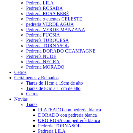
Pedrería LILA
Pedrería ROSADA
Pedrería ROSA BEBÉ
Pedrería o cuentas CELESTE
pedrería VERDE AGUA
Pedrería VERDE MANZANA
Pedrería FUCSIA
Pedrería TURQUESA
Pedrería TORNASOL
Pedrería DORADO CHAMPAGNE
Pedrería NUDE
Pedrería NEGRA
Pedrería MORADO
Cetros
Certámenes y Reinados
Tiaras de 11cm a 19cm de alto
Tiaras de 8cm a 11cm de alto
Cetros
Novias
Tiaras
PLATEADO con pedrería blanca
DORADO con pedrería blanca
ORO ROSA con pedrería blanca
Pedrería TORNASOL
Pedrería LILA