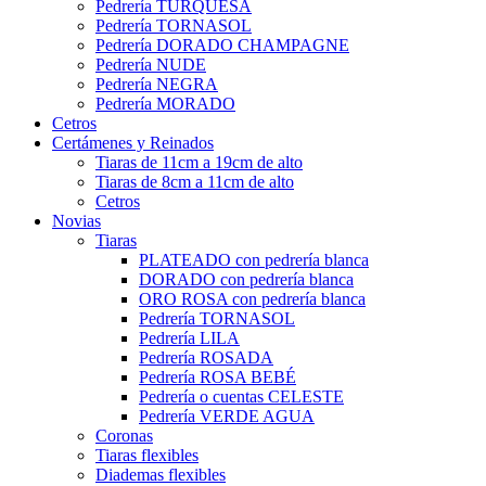
Pedrería TURQUESA
Pedrería TORNASOL
Pedrería DORADO CHAMPAGNE
Pedrería NUDE
Pedrería NEGRA
Pedrería MORADO
Cetros
Certámenes y Reinados
Tiaras de 11cm a 19cm de alto
Tiaras de 8cm a 11cm de alto
Cetros
Novias
Tiaras
PLATEADO con pedrería blanca
DORADO con pedrería blanca
ORO ROSA con pedrería blanca
Pedrería TORNASOL
Pedrería LILA
Pedrería ROSADA
Pedrería ROSA BEBÉ
Pedrería o cuentas CELESTE
Pedrería VERDE AGUA
Coronas
Tiaras flexibles
Diademas flexibles