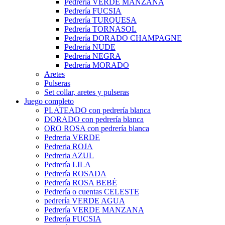
Pedrería VERDE MANZANA
Pedrería FUCSIA
Pedrería TURQUESA
Pedrería TORNASOL
Pedrería DORADO CHAMPAGNE
Pedrería NUDE
Pedrería NEGRA
Pedrería MORADO
Aretes
Pulseras
Set collar, aretes y pulseras
Juego completo
PLATEADO con pedrería blanca
DORADO con pedrería blanca
ORO ROSA con pedrería blanca
Pedreria VERDE
Pedreria ROJA
Pedreria AZUL
Pedrería LILA
Pedrería ROSADA
Pedrería ROSA BEBÉ
Pedrería o cuentas CELESTE
pedrería VERDE AGUA
Pedrería VERDE MANZANA
Pedrería FUCSIA