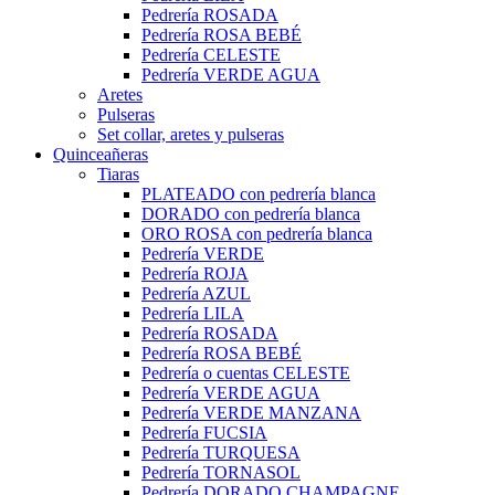
Pedrería ROSADA
Pedrería ROSA BEBÉ
Pedrería CELESTE
Pedrería VERDE AGUA
Aretes
Pulseras
Set collar, aretes y pulseras
Quinceañeras
Tiaras
PLATEADO con pedrería blanca
DORADO con pedrería blanca
ORO ROSA con pedrería blanca
Pedrería VERDE
Pedrería ROJA
Pedrería AZUL
Pedrería LILA
Pedrería ROSADA
Pedrería ROSA BEBÉ
Pedrería o cuentas CELESTE
Pedrería VERDE AGUA
Pedrería VERDE MANZANA
Pedrería FUCSIA
Pedrería TURQUESA
Pedrería TORNASOL
Pedrería DORADO CHAMPAGNE