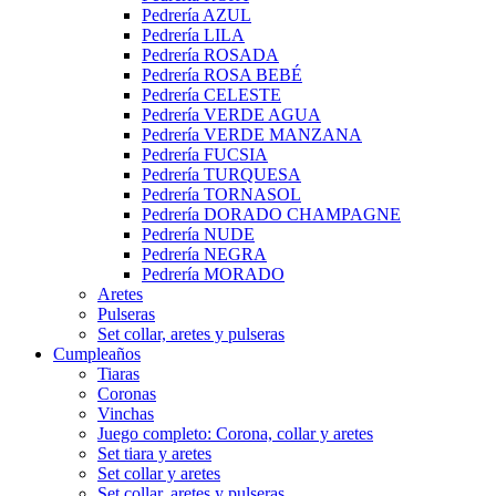
Pedrería AZUL
Pedrería LILA
Pedrería ROSADA
Pedrería ROSA BEBÉ
Pedrería CELESTE
Pedrería VERDE AGUA
Pedrería VERDE MANZANA
Pedrería FUCSIA
Pedrería TURQUESA
Pedrería TORNASOL
Pedrería DORADO CHAMPAGNE
Pedrería NUDE
Pedrería NEGRA
Pedrería MORADO
Aretes
Pulseras
Set collar, aretes y pulseras
Cumpleaños
Tiaras
Coronas
Vinchas
Juego completo: Corona, collar y aretes
Set tiara y aretes
Set collar y aretes
Set collar, aretes y pulseras