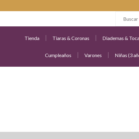
Tienda
Tiaras & Coronas
Diademas & Toc
Cumpleaños
Varones
Niñas (3 añ