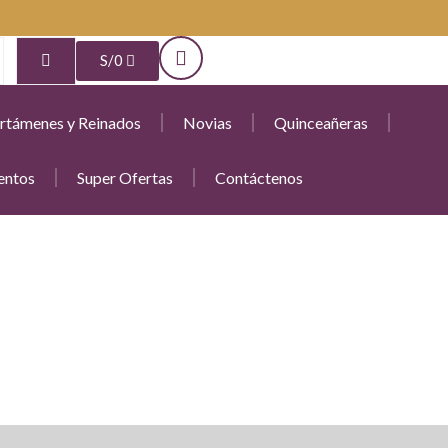
S/
0
rtámenes y Reinados
Novias
Quinceañeras
entos
Super Ofertas
Contáctenos