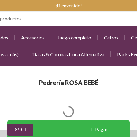
¡Bienvenido!
ados
Accesorios
Juego completo
Cetros
Ce
os a más)
Tiaras & Coronas Línea Alternativa
Packs Ev
Pedrería ROSA BEBÉ
Pagar
S/
0