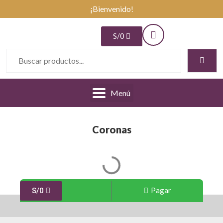
¡Bienvenido!
S/
0
Menú
Coronas
Pagar
S/
0