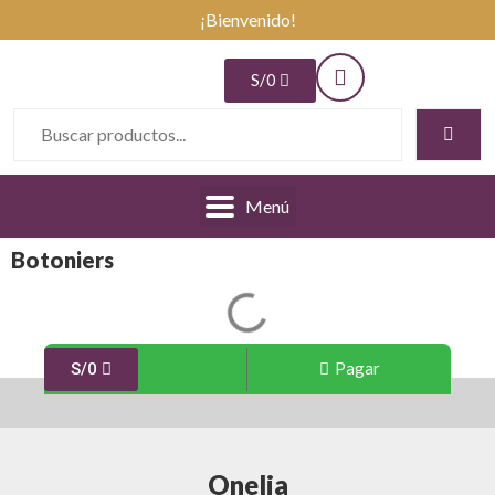
¡Bienvenido!
S/
0
Menú
Botoniers
Pagar
S/
0
Onelia