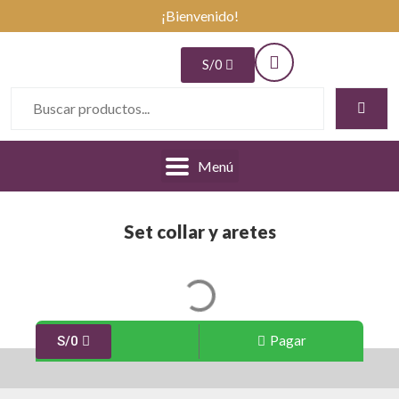
¡Bienvenido!
S/
0
Menú
Set collar y aretes
Pagar
S/
0