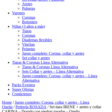
Aretes
Pulseras
Varones
Coronas
Botoniers
Niñas (3 años a más)
Tiaras
Coronas
Diademas flexibles
Vinchas
Peinetas
Juego completo: Corona, collar y aretes
Set collar y aretes
Tiaras & Coronas Línea Alternativa
Tiaras & Coronas Línea Alternativa
Sets Collar y aretes – Línea Alternativa
Juego completo: Corona, collar y aretes – Línea
Alternativa
Packs Eventos
Super Ofertas
Contáctenos
Home
/
Juego completo: Corona, collar y aretes - Línea
Onelia
/
Pedrería ROSADA
/ Set tiara IRENE + aretes y collar
CARINA – Dorado con piedras rosadas – Onelia