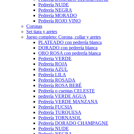
Pedrería NUDE
Pedrería NEGRA
Pedrería MORADO
Pedrería ROJO VINO
Coronas
Set tiara y aretes
Juego completo: Corona, collar y aretes
PLATEADO con pedrería blanca
DORADO con pedrería blanca
ORO ROSA con pedrería blanca
Pedreria VERDE
Pedreria ROJA
Pedreria AZUL
Pedrería LILA
Pedrería ROSADA
Pedrería ROSA BEBÉ
Pedrería o cuentas CELESTE
pedrería VERDE AGUA
Pedrería VERDE MANZANA
Pedrería FUCSIA
Pedrería TURQUESA
Pedrería TORNASOL
Pedrería DORADO CHAMPAGNE
Pedrería NUDE
Pedrería NEGRA