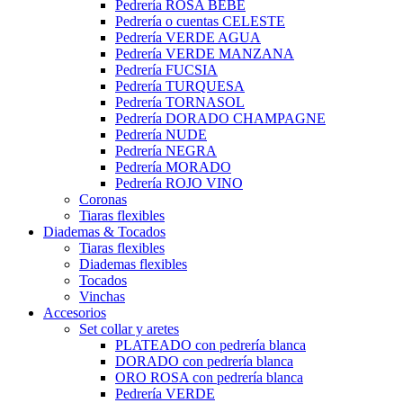
Pedrería ROSA BEBÉ
Pedrería o cuentas CELESTE
Pedrería VERDE AGUA
Pedrería VERDE MANZANA
Pedrería FUCSIA
Pedrería TURQUESA
Pedrería TORNASOL
Pedrería DORADO CHAMPAGNE
Pedrería NUDE
Pedrería NEGRA
Pedrería MORADO
Pedrería ROJO VINO
Coronas
Tiaras flexibles
Diademas & Tocados
Tiaras flexibles
Diademas flexibles
Tocados
Vinchas
Accesorios
Set collar y aretes
PLATEADO con pedrería blanca
DORADO con pedrería blanca
ORO ROSA con pedrería blanca
Pedrería VERDE