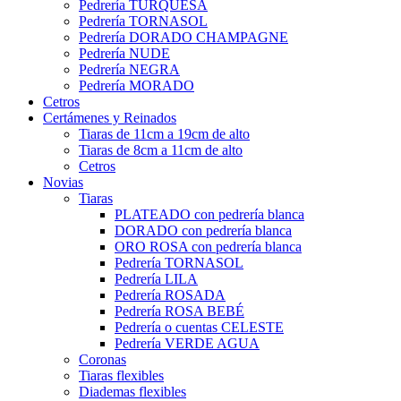
Pedrería TURQUESA
Pedrería TORNASOL
Pedrería DORADO CHAMPAGNE
Pedrería NUDE
Pedrería NEGRA
Pedrería MORADO
Cetros
Certámenes y Reinados
Tiaras de 11cm a 19cm de alto
Tiaras de 8cm a 11cm de alto
Cetros
Novias
Tiaras
PLATEADO con pedrería blanca
DORADO con pedrería blanca
ORO ROSA con pedrería blanca
Pedrería TORNASOL
Pedrería LILA
Pedrería ROSADA
Pedrería ROSA BEBÉ
Pedrería o cuentas CELESTE
Pedrería VERDE AGUA
Coronas
Tiaras flexibles
Diademas flexibles