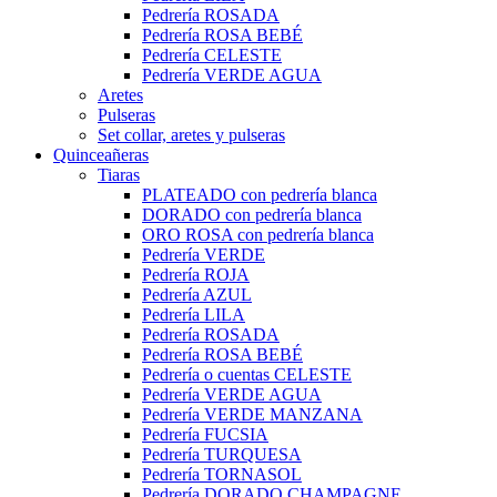
Pedrería ROSADA
Pedrería ROSA BEBÉ
Pedrería CELESTE
Pedrería VERDE AGUA
Aretes
Pulseras
Set collar, aretes y pulseras
Quinceañeras
Tiaras
PLATEADO con pedrería blanca
DORADO con pedrería blanca
ORO ROSA con pedrería blanca
Pedrería VERDE
Pedrería ROJA
Pedrería AZUL
Pedrería LILA
Pedrería ROSADA
Pedrería ROSA BEBÉ
Pedrería o cuentas CELESTE
Pedrería VERDE AGUA
Pedrería VERDE MANZANA
Pedrería FUCSIA
Pedrería TURQUESA
Pedrería TORNASOL
Pedrería DORADO CHAMPAGNE