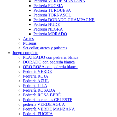
Pedrería VERDE MANZANA
Pedrería FUCSIA
Pedrería TURQUESA
Pedrería TORNASOL
Pedrería DORADO CHAMPAGNE
Pedrería NUDE
Pedrería NEGRA
Pedrería MORADO
Aretes
Pulseras
Set collar, aretes y pulseras
Juego completo
PLATEADO con pedrería blanca
DORADO con pedrería blanca
ORO ROSA con pedrería blanca
Pedreria VERDE
Pedreria ROJA
Pedreria AZUL
Pedrería LILA
Pedrería ROSADA
Pedrería ROSA BEBÉ
Pedrería o cuentas CELESTE
pedrería VERDE AGUA
Pedrería VERDE MANZANA
Pedrería FUCSIA