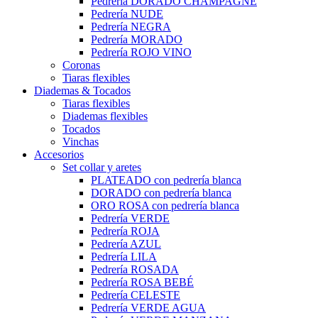
Pedrería DORADO CHAMPAGNE
Pedrería NUDE
Pedrería NEGRA
Pedrería MORADO
Pedrería ROJO VINO
Coronas
Tiaras flexibles
Diademas & Tocados
Tiaras flexibles
Diademas flexibles
Tocados
Vinchas
Accesorios
Set collar y aretes
PLATEADO con pedrería blanca
DORADO con pedrería blanca
ORO ROSA con pedrería blanca
Pedrería VERDE
Pedrería ROJA
Pedrería AZUL
Pedrería LILA
Pedrería ROSADA
Pedrería ROSA BEBÉ
Pedrería CELESTE
Pedrería VERDE AGUA