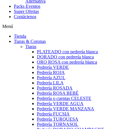
Alternativa
Packs Eventos
Super Ofertas
Contáctenos
Menú
Tienda
Tiaras & Coronas
Tiaras
PLATEADO con pedrería blanca
DORADO con pedrería blanca
ORO ROSA con pedrería blanca
Pedrería VERDE
Pedrería ROJA
Pedrería AZUL
Pedrería LILA
Pedrería ROSADA
Pedrería ROSA BEBÉ
Pedrería o cuentas CELESTE
Pedrería VERDE AGUA
Pedrería VERDE MANZANA
Pedrería FUCSIA
Pedrería TURQUESA
Pedrería TORNASOL