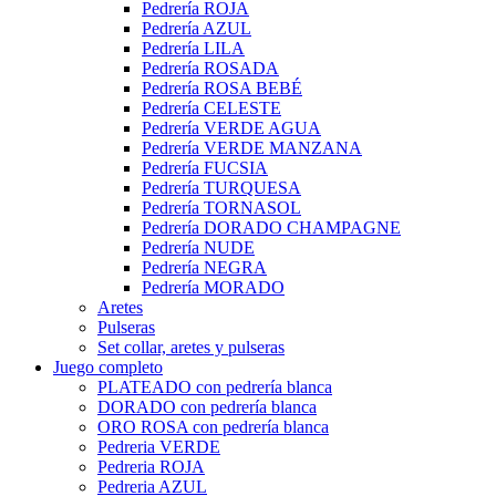
Pedrería ROJA
Pedrería AZUL
Pedrería LILA
Pedrería ROSADA
Pedrería ROSA BEBÉ
Pedrería CELESTE
Pedrería VERDE AGUA
Pedrería VERDE MANZANA
Pedrería FUCSIA
Pedrería TURQUESA
Pedrería TORNASOL
Pedrería DORADO CHAMPAGNE
Pedrería NUDE
Pedrería NEGRA
Pedrería MORADO
Aretes
Pulseras
Set collar, aretes y pulseras
Juego completo
PLATEADO con pedrería blanca
DORADO con pedrería blanca
ORO ROSA con pedrería blanca
Pedreria VERDE
Pedreria ROJA
Pedreria AZUL