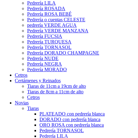
Pedrería LILA
Pedrería ROSADA
Pedrería ROSA BEBÉ
Pedrería o cuentas CELESTE
pedrería VERDE AGUA
Pedrería VERDE MANZANA
Pedrería FUCSIA
Pedrería TURQUESA
Pedrería TORNASOL
Pedrería DORADO CHAMPAGNE
Pedrería NUDE
Pedrería NEGRA
Pedrería MORADO
Cetros
Certámenes y Reinados
Tiaras de 11cm a 19cm de alto
Tiaras de 8cm a 11cm de alto
Cetros
Novias
Tiaras
PLATEADO con pedrería blanca
DORADO con pedrería blanca
ORO ROSA con pedrería blanca
Pedrería TORNASOL
Pedrería LILA