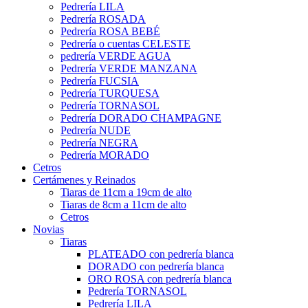
Pedrería LILA
Pedrería ROSADA
Pedrería ROSA BEBÉ
Pedrería o cuentas CELESTE
pedrería VERDE AGUA
Pedrería VERDE MANZANA
Pedrería FUCSIA
Pedrería TURQUESA
Pedrería TORNASOL
Pedrería DORADO CHAMPAGNE
Pedrería NUDE
Pedrería NEGRA
Pedrería MORADO
Cetros
Certámenes y Reinados
Tiaras de 11cm a 19cm de alto
Tiaras de 8cm a 11cm de alto
Cetros
Novias
Tiaras
PLATEADO con pedrería blanca
DORADO con pedrería blanca
ORO ROSA con pedrería blanca
Pedrería TORNASOL
Pedrería LILA