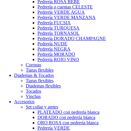
Pedrería ROSA BEBÉ
Pedrería o cuentas CELESTE
Pedrería VERDE AGUA
Pedrería VERDE MANZANA
Pedrería FUCSIA
Pedrería TURQUESA
Pedrería TORNASOL
Pedrería DORADO CHAMPAGNE
Pedrería NUDE
Pedrería NEGRA
Pedrería MORADO
Pedrería ROJO VINO
Coronas
Tiaras flexibles
Diademas & Tocados
Tiaras flexibles
Diademas flexibles
Tocados
Vinchas
Accesorios
Set collar y aretes
PLATEADO con pedrería blanca
DORADO con pedrería blanca
ORO ROSA con pedrería blanca
Pedrería VERDE