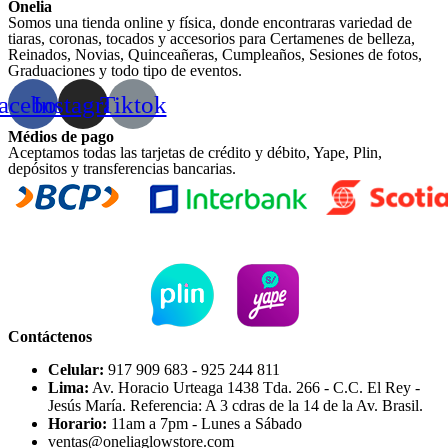
Onelia
Somos una tienda online y física, donde encontraras variedad de
tiaras, coronas, tocados y accesorios para Certamenes de belleza,
Reinados, Novias, Quinceañeras, Cumpleaños, Sesiones de fotos,
Graduaciones y todo tipo de eventos.
acebook
Instagram
Tiktok
Médios de pago
Aceptamos todas las tarjetas de crédito y débito, Yape, Plin,
depósitos y transferencias bancarias.
Contáctenos
Celular:
917 909 683 - 925 244 811
Lima:
Av. Horacio Urteaga 1438 Tda. 266 - C.C. El Rey -
Jesús María. Referencia: A 3 cdras de la 14 de la Av. Brasil.
Horario:
11am a 7pm - Lunes a Sábado
ventas@oneliaglowstore.com