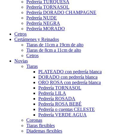
Pedrería TURQUESA
Pedrería TORNASOL
Pedrería DORADO CHAMPAGNE
Pedrería NUDE
Pedrería NEGRA
Pedrería MORADO
Cetros
Certámenes y Reinados
Tiaras de 11cm a 19cm de alto
Tiaras de 8cm a 11cm de alto
Cetros
Novias
Tiaras
PLATEADO con pedrería blanca
DORADO con pedrería blanca
ORO ROSA con pedrería blanca
Pedrería TORNASOL
Pedrería LILA
Pedrería ROSADA
Pedrería ROSA BEBÉ
Pedrería o cuentas CELESTE
Pedrería VERDE AGUA
Coronas
Tiaras flexibles
Diademas flexibles