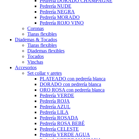
Pedrería DORADO CHAMPAGNE
Pedrería NUDE
Pedrería NEGRA
Pedrería MORADO
Pedrería ROJO VINO
Coronas
Tiaras flexibles
Diademas & Tocados
Tiaras flexibles
Diademas flexibles
Tocados
Vinchas
Accesorios
Set collar y aretes
PLATEADO con pedrería blanca
DORADO con pedrería blanca
ORO ROSA con pedrería blanca
Pedrería VERDE
Pedrería ROJA
Pedrería AZUL
Pedrería LILA
Pedrería ROSADA
Pedrería ROSA BEBÉ
Pedrería CELESTE
Pedrería VERDE AGUA