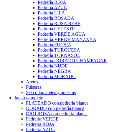
Pedrería ROJA
Pedrería AZUL
Pedrería LILA
Pedrería ROSADA
Pedrería ROSA BEBÉ
Pedrería CELESTE
Pedrería VERDE AGUA
Pedrería VERDE MANZANA
Pedrería FUCSIA
Pedrería TURQUESA
Pedrería TORNASOL
Pedrería DORADO CHAMPAGNE
Pedrería NUDE
Pedrería NEGRA
Pedrería MORADO
Aretes
Pulseras
Set collar, aretes y pulseras
Juego completo
PLATEADO con pedrería blanca
DORADO con pedrería blanca
ORO ROSA con pedrería blanca
Pedreria VERDE
Pedreria ROJA
Pedreria AZUL