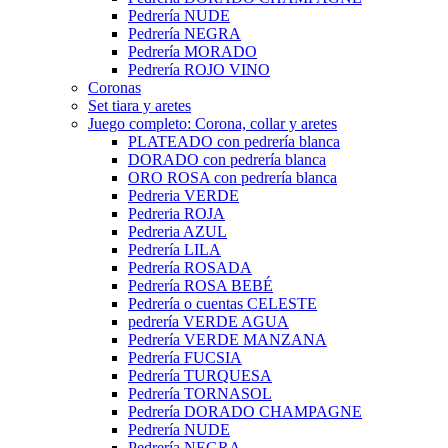
Pedrería NUDE
Pedrería NEGRA
Pedrería MORADO
Pedrería ROJO VINO
Coronas
Set tiara y aretes
Juego completo: Corona, collar y aretes
PLATEADO con pedrería blanca
DORADO con pedrería blanca
ORO ROSA con pedrería blanca
Pedreria VERDE
Pedreria ROJA
Pedreria AZUL
Pedrería LILA
Pedrería ROSADA
Pedrería ROSA BEBÉ
Pedrería o cuentas CELESTE
pedrería VERDE AGUA
Pedrería VERDE MANZANA
Pedrería FUCSIA
Pedrería TURQUESA
Pedrería TORNASOL
Pedrería DORADO CHAMPAGNE
Pedrería NUDE
Pedrería NEGRA