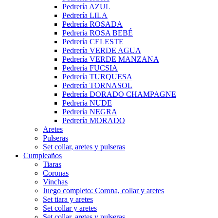
Pedrería AZUL
Pedrería LILA
Pedrería ROSADA
Pedrería ROSA BEBÉ
Pedrería CELESTE
Pedrería VERDE AGUA
Pedrería VERDE MANZANA
Pedrería FUCSIA
Pedrería TURQUESA
Pedrería TORNASOL
Pedrería DORADO CHAMPAGNE
Pedrería NUDE
Pedrería NEGRA
Pedrería MORADO
Aretes
Pulseras
Set collar, aretes y pulseras
Cumpleaños
Tiaras
Coronas
Vinchas
Juego completo: Corona, collar y aretes
Set tiara y aretes
Set collar y aretes
Set collar, aretes y pulseras