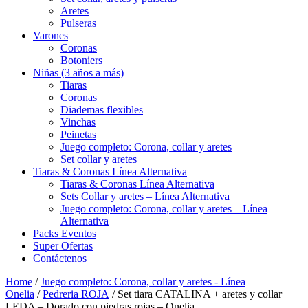
Aretes
Pulseras
Varones
Coronas
Botoniers
Niñas (3 años a más)
Tiaras
Coronas
Diademas flexibles
Vinchas
Peinetas
Juego completo: Corona, collar y aretes
Set collar y aretes
Tiaras & Coronas Línea Alternativa
Tiaras & Coronas Línea Alternativa
Sets Collar y aretes – Línea Alternativa
Juego completo: Corona, collar y aretes – Línea
Alternativa
Packs Eventos
Super Ofertas
Contáctenos
Home
/
Juego completo: Corona, collar y aretes - Línea
Onelia
/
Pedreria ROJA
/ Set tiara CATALINA + aretes y collar
LEDA – Dorado con piedras rojas – Onelia