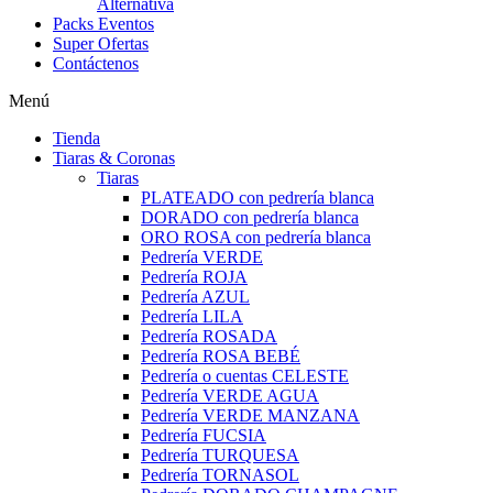
Alternativa
Packs Eventos
Super Ofertas
Contáctenos
Menú
Tienda
Tiaras & Coronas
Tiaras
PLATEADO con pedrería blanca
DORADO con pedrería blanca
ORO ROSA con pedrería blanca
Pedrería VERDE
Pedrería ROJA
Pedrería AZUL
Pedrería LILA
Pedrería ROSADA
Pedrería ROSA BEBÉ
Pedrería o cuentas CELESTE
Pedrería VERDE AGUA
Pedrería VERDE MANZANA
Pedrería FUCSIA
Pedrería TURQUESA
Pedrería TORNASOL