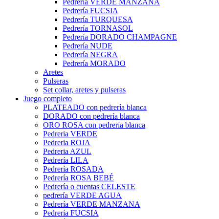
Pedrería VERDE MANZANA
Pedrería FUCSIA
Pedrería TURQUESA
Pedrería TORNASOL
Pedrería DORADO CHAMPAGNE
Pedrería NUDE
Pedrería NEGRA
Pedrería MORADO
Aretes
Pulseras
Set collar, aretes y pulseras
Juego completo
PLATEADO con pedrería blanca
DORADO con pedrería blanca
ORO ROSA con pedrería blanca
Pedreria VERDE
Pedreria ROJA
Pedreria AZUL
Pedrería LILA
Pedrería ROSADA
Pedrería ROSA BEBÉ
Pedrería o cuentas CELESTE
pedrería VERDE AGUA
Pedrería VERDE MANZANA
Pedrería FUCSIA