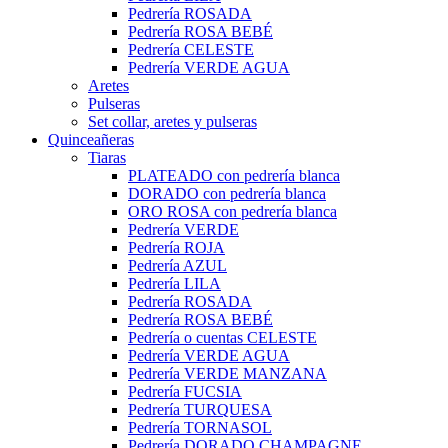
Pedrería ROSADA
Pedrería ROSA BEBÉ
Pedrería CELESTE
Pedrería VERDE AGUA
Aretes
Pulseras
Set collar, aretes y pulseras
Quinceañeras
Tiaras
PLATEADO con pedrería blanca
DORADO con pedrería blanca
ORO ROSA con pedrería blanca
Pedrería VERDE
Pedrería ROJA
Pedrería AZUL
Pedrería LILA
Pedrería ROSADA
Pedrería ROSA BEBÉ
Pedrería o cuentas CELESTE
Pedrería VERDE AGUA
Pedrería VERDE MANZANA
Pedrería FUCSIA
Pedrería TURQUESA
Pedrería TORNASOL
Pedrería DORADO CHAMPAGNE