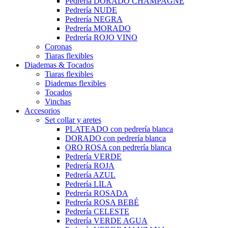
Pedrería DORADO CHAMPAGNE
Pedrería NUDE
Pedrería NEGRA
Pedrería MORADO
Pedrería ROJO VINO
Coronas
Tiaras flexibles
Diademas & Tocados
Tiaras flexibles
Diademas flexibles
Tocados
Vinchas
Accesorios
Set collar y aretes
PLATEADO con pedrería blanca
DORADO con pedrería blanca
ORO ROSA con pedrería blanca
Pedrería VERDE
Pedrería ROJA
Pedrería AZUL
Pedrería LILA
Pedrería ROSADA
Pedrería ROSA BEBÉ
Pedrería CELESTE
Pedrería VERDE AGUA