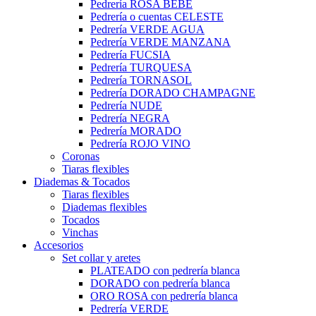
Pedrería ROSA BEBÉ
Pedrería o cuentas CELESTE
Pedrería VERDE AGUA
Pedrería VERDE MANZANA
Pedrería FUCSIA
Pedrería TURQUESA
Pedrería TORNASOL
Pedrería DORADO CHAMPAGNE
Pedrería NUDE
Pedrería NEGRA
Pedrería MORADO
Pedrería ROJO VINO
Coronas
Tiaras flexibles
Diademas & Tocados
Tiaras flexibles
Diademas flexibles
Tocados
Vinchas
Accesorios
Set collar y aretes
PLATEADO con pedrería blanca
DORADO con pedrería blanca
ORO ROSA con pedrería blanca
Pedrería VERDE