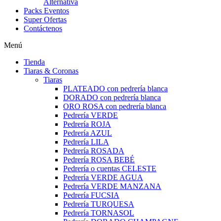
Alternativa
Packs Eventos
Super Ofertas
Contáctenos
Menú
Tienda
Tiaras & Coronas
Tiaras
PLATEADO con pedrería blanca
DORADO con pedrería blanca
ORO ROSA con pedrería blanca
Pedrería VERDE
Pedrería ROJA
Pedrería AZUL
Pedrería LILA
Pedrería ROSADA
Pedrería ROSA BEBÉ
Pedrería o cuentas CELESTE
Pedrería VERDE AGUA
Pedrería VERDE MANZANA
Pedrería FUCSIA
Pedrería TURQUESA
Pedrería TORNASOL