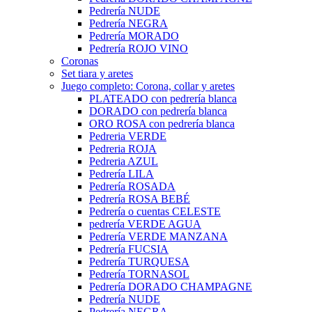
Pedrería NUDE
Pedrería NEGRA
Pedrería MORADO
Pedrería ROJO VINO
Coronas
Set tiara y aretes
Juego completo: Corona, collar y aretes
PLATEADO con pedrería blanca
DORADO con pedrería blanca
ORO ROSA con pedrería blanca
Pedreria VERDE
Pedreria ROJA
Pedreria AZUL
Pedrería LILA
Pedrería ROSADA
Pedrería ROSA BEBÉ
Pedrería o cuentas CELESTE
pedrería VERDE AGUA
Pedrería VERDE MANZANA
Pedrería FUCSIA
Pedrería TURQUESA
Pedrería TORNASOL
Pedrería DORADO CHAMPAGNE
Pedrería NUDE
Pedrería NEGRA