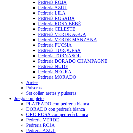
Pedrería ROJA
Pedrería AZUL
Pedrería LILA
Pedrería ROSADA
Pedrería ROSA BEBÉ
Pedrería CELESTE
Pedrería VERDE AGUA
Pedrería VERDE MANZANA
Pedrería FUCSIA
Pedrería TURQUESA
Pedrería TORNASOL
Pedrería DORADO CHAMPAGNE
Pedrería NUDE
Pedrería NEGRA
Pedrería MORADO
Aretes
Pulseras
Set collar, aretes y pulseras
Juego completo
PLATEADO con pedrería blanca
DORADO con pedrería blanca
ORO ROSA con pedrería blanca
Pedreria VERDE
Pedreria ROJA
Pedreria AZUL