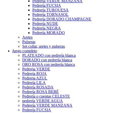
Pedrería VERDE MANZANA
Pedrería FUCSIA
Pedrería TURQUESA
Pedrería TORNASOL
Pedrería DORADO CHAMPAGNE
Pedrería NUDE
Pedrería NEGRA
Pedrería MORADO
Aretes
Pulseras
Set collar, aretes y pulseras
Juego completo
PLATEADO con pedrería blanca
DORADO con pedrería blanca
ORO ROSA con pedrería blanca
Pedreria VERDE
Pedreria ROJA
Pedreria AZUL
Pedrería LILA
Pedrería ROSADA
Pedrería ROSA BEBÉ
Pedrería o cuentas CELESTE
pedrería VERDE AGUA
Pedrería VERDE MANZANA
Pedrería FUCSIA