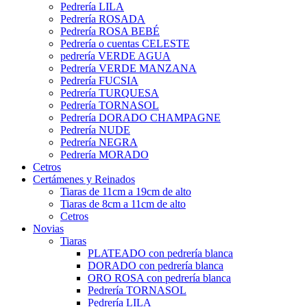
Pedrería LILA
Pedrería ROSADA
Pedrería ROSA BEBÉ
Pedrería o cuentas CELESTE
pedrería VERDE AGUA
Pedrería VERDE MANZANA
Pedrería FUCSIA
Pedrería TURQUESA
Pedrería TORNASOL
Pedrería DORADO CHAMPAGNE
Pedrería NUDE
Pedrería NEGRA
Pedrería MORADO
Cetros
Certámenes y Reinados
Tiaras de 11cm a 19cm de alto
Tiaras de 8cm a 11cm de alto
Cetros
Novias
Tiaras
PLATEADO con pedrería blanca
DORADO con pedrería blanca
ORO ROSA con pedrería blanca
Pedrería TORNASOL
Pedrería LILA