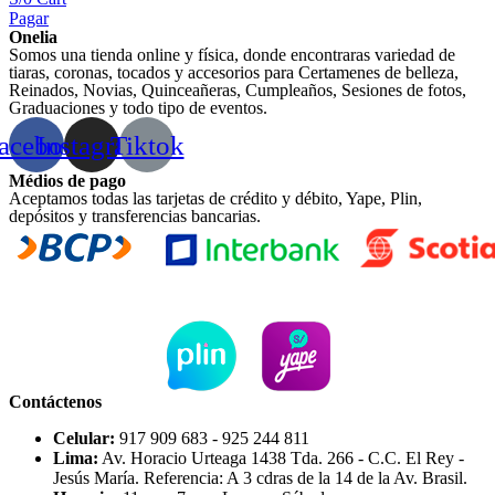
Pagar
Onelia
Somos una tienda online y física, donde encontraras variedad de
tiaras, coronas, tocados y accesorios para Certamenes de belleza,
Reinados, Novias, Quinceañeras, Cumpleaños, Sesiones de fotos,
Graduaciones y todo tipo de eventos.
acebook
Instagram
Tiktok
Médios de pago
Aceptamos todas las tarjetas de crédito y débito, Yape, Plin,
depósitos y transferencias bancarias.
Contáctenos
Celular:
917 909 683 - 925 244 811
Lima:
Av. Horacio Urteaga 1438 Tda. 266 - C.C. El Rey -
Jesús María. Referencia: A 3 cdras de la 14 de la Av. Brasil.