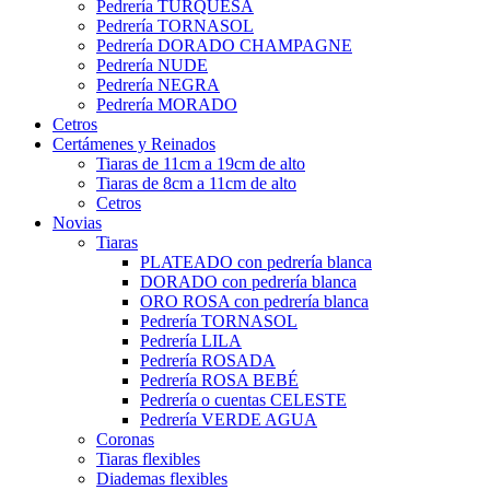
Pedrería TURQUESA
Pedrería TORNASOL
Pedrería DORADO CHAMPAGNE
Pedrería NUDE
Pedrería NEGRA
Pedrería MORADO
Cetros
Certámenes y Reinados
Tiaras de 11cm a 19cm de alto
Tiaras de 8cm a 11cm de alto
Cetros
Novias
Tiaras
PLATEADO con pedrería blanca
DORADO con pedrería blanca
ORO ROSA con pedrería blanca
Pedrería TORNASOL
Pedrería LILA
Pedrería ROSADA
Pedrería ROSA BEBÉ
Pedrería o cuentas CELESTE
Pedrería VERDE AGUA
Coronas
Tiaras flexibles
Diademas flexibles