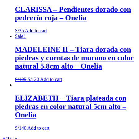
CLARISSA – Pendientes dorado con
pedrería roja – Onelia
S/
35
Add to cart
Sale!
MADELEINE II – Tiara dorada con
piedras y cuentas de murano en color
natural 5.8cm alto – Onelia
S/
125
S/
120
Add to cart
ELIZABETH – Tiara plateada con
piedras en color natural 5cm alto –
Onelia
S/
140
Add to cart
S/
0
Cart