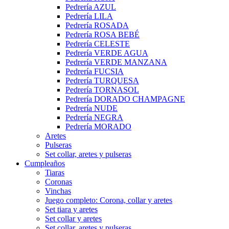
Pedrería AZUL
Pedrería LILA
Pedrería ROSADA
Pedrería ROSA BEBÉ
Pedrería CELESTE
Pedrería VERDE AGUA
Pedrería VERDE MANZANA
Pedrería FUCSIA
Pedrería TURQUESA
Pedrería TORNASOL
Pedrería DORADO CHAMPAGNE
Pedrería NUDE
Pedrería NEGRA
Pedrería MORADO
Aretes
Pulseras
Set collar, aretes y pulseras
Cumpleaños
Tiaras
Coronas
Vinchas
Juego completo: Corona, collar y aretes
Set tiara y aretes
Set collar y aretes
Set collar, aretes y pulseras