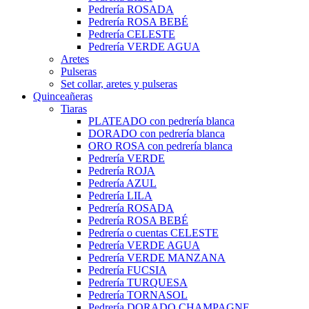
Pedrería ROSADA
Pedrería ROSA BEBÉ
Pedrería CELESTE
Pedrería VERDE AGUA
Aretes
Pulseras
Set collar, aretes y pulseras
Quinceañeras
Tiaras
PLATEADO con pedrería blanca
DORADO con pedrería blanca
ORO ROSA con pedrería blanca
Pedrería VERDE
Pedrería ROJA
Pedrería AZUL
Pedrería LILA
Pedrería ROSADA
Pedrería ROSA BEBÉ
Pedrería o cuentas CELESTE
Pedrería VERDE AGUA
Pedrería VERDE MANZANA
Pedrería FUCSIA
Pedrería TURQUESA
Pedrería TORNASOL
Pedrería DORADO CHAMPAGNE