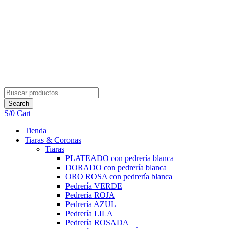
Search
S/
0
Cart
Tienda
Tiaras & Coronas
Tiaras
PLATEADO con pedrería blanca
DORADO con pedrería blanca
ORO ROSA con pedrería blanca
Pedrería VERDE
Pedrería ROJA
Pedrería AZUL
Pedrería LILA
Pedrería ROSADA