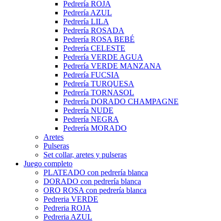
Pedrería ROJA
Pedrería AZUL
Pedrería LILA
Pedrería ROSADA
Pedrería ROSA BEBÉ
Pedrería CELESTE
Pedrería VERDE AGUA
Pedrería VERDE MANZANA
Pedrería FUCSIA
Pedrería TURQUESA
Pedrería TORNASOL
Pedrería DORADO CHAMPAGNE
Pedrería NUDE
Pedrería NEGRA
Pedrería MORADO
Aretes
Pulseras
Set collar, aretes y pulseras
Juego completo
PLATEADO con pedrería blanca
DORADO con pedrería blanca
ORO ROSA con pedrería blanca
Pedreria VERDE
Pedreria ROJA
Pedreria AZUL