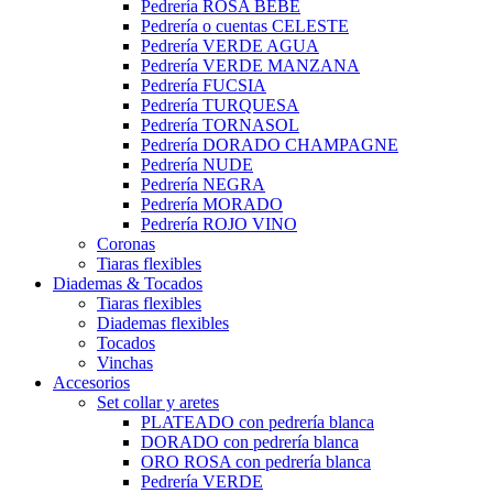
Pedrería ROSA BEBÉ
Pedrería o cuentas CELESTE
Pedrería VERDE AGUA
Pedrería VERDE MANZANA
Pedrería FUCSIA
Pedrería TURQUESA
Pedrería TORNASOL
Pedrería DORADO CHAMPAGNE
Pedrería NUDE
Pedrería NEGRA
Pedrería MORADO
Pedrería ROJO VINO
Coronas
Tiaras flexibles
Diademas & Tocados
Tiaras flexibles
Diademas flexibles
Tocados
Vinchas
Accesorios
Set collar y aretes
PLATEADO con pedrería blanca
DORADO con pedrería blanca
ORO ROSA con pedrería blanca
Pedrería VERDE