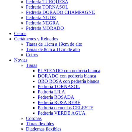
Pedrería TURQUESA
Pedrería TORNASOL
Pedrería DORADO CHAMPAGNE
Pedrería NUDE
Pedrería NEGRA
Pedrería MORADO
Cetros
Certámenes y Reinados
Tiaras de 11cm a 19cm de alto
Tiaras de 8cm a 11cm de alto
Cetros
Novias
Tiaras
PLATEADO con pedrería blanca
DORADO con pedrería blanca
ORO ROSA con pedrería blanca
Pedrería TORNASOL
Pedrería LILA
Pedrería ROSADA
Pedrería ROSA BEBÉ
Pedrería o cuentas CELESTE
Pedrería VERDE AGUA
Coronas
Tiaras flexibles
Diademas flexibles