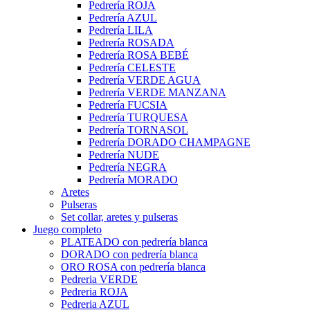
Pedrería ROJA
Pedrería AZUL
Pedrería LILA
Pedrería ROSADA
Pedrería ROSA BEBÉ
Pedrería CELESTE
Pedrería VERDE AGUA
Pedrería VERDE MANZANA
Pedrería FUCSIA
Pedrería TURQUESA
Pedrería TORNASOL
Pedrería DORADO CHAMPAGNE
Pedrería NUDE
Pedrería NEGRA
Pedrería MORADO
Aretes
Pulseras
Set collar, aretes y pulseras
Juego completo
PLATEADO con pedrería blanca
DORADO con pedrería blanca
ORO ROSA con pedrería blanca
Pedreria VERDE
Pedreria ROJA
Pedreria AZUL