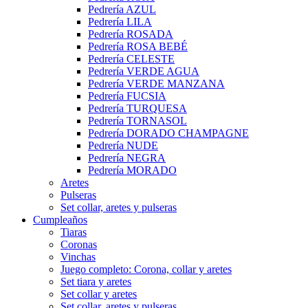
Pedrería AZUL
Pedrería LILA
Pedrería ROSADA
Pedrería ROSA BEBÉ
Pedrería CELESTE
Pedrería VERDE AGUA
Pedrería VERDE MANZANA
Pedrería FUCSIA
Pedrería TURQUESA
Pedrería TORNASOL
Pedrería DORADO CHAMPAGNE
Pedrería NUDE
Pedrería NEGRA
Pedrería MORADO
Aretes
Pulseras
Set collar, aretes y pulseras
Cumpleaños
Tiaras
Coronas
Vinchas
Juego completo: Corona, collar y aretes
Set tiara y aretes
Set collar y aretes
Set collar, aretes y pulseras