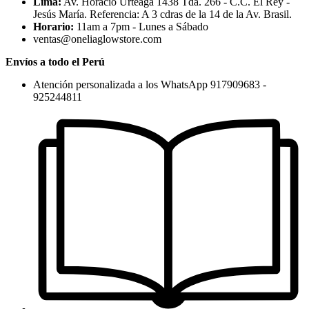
Lima:
Av. Horacio Urteaga 1438 Tda. 266 - C.C. El Rey -
Jesús María. Referencia: A 3 cdras de la 14 de la Av. Brasil.
Horario:
11am a 7pm - Lunes a Sábado
ventas@oneliaglowstore.com
Envíos a todo el Perú
Atención personalizada a los WhatsApp 917909683 -
925244811