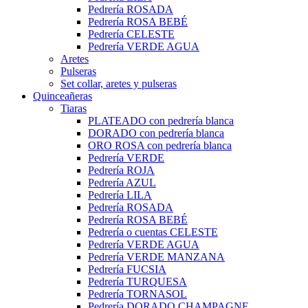
Pedrería ROSADA
Pedrería ROSA BEBÉ
Pedrería CELESTE
Pedrería VERDE AGUA
Aretes
Pulseras
Set collar, aretes y pulseras
Quinceañeras
Tiaras
PLATEADO con pedrería blanca
DORADO con pedrería blanca
ORO ROSA con pedrería blanca
Pedrería VERDE
Pedrería ROJA
Pedrería AZUL
Pedrería LILA
Pedrería ROSADA
Pedrería ROSA BEBÉ
Pedrería o cuentas CELESTE
Pedrería VERDE AGUA
Pedrería VERDE MANZANA
Pedrería FUCSIA
Pedrería TURQUESA
Pedrería TORNASOL
Pedrería DORADO CHAMPAGNE