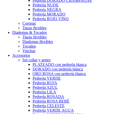
Pedrería DORADO CHAMPAGNE
Pedrería NUDE
Pedrería NEGRA
Pedrería MORADO
Pedrería ROJO VINO
Coronas
Tiaras flexibles
Diademas & Tocados
Tiaras flexibles
Diademas flexibles
Tocados
Vinchas
Accesorios
Set collar y aretes
PLATEADO con pedrería blanca
DORADO con pedrería blanca
ORO ROSA con pedrería blanca
Pedrería VERDE
Pedrería ROJA
Pedrería AZUL
Pedrería LILA
Pedrería ROSADA
Pedrería ROSA BEBÉ
Pedrería CELESTE
Pedrería VERDE AGUA