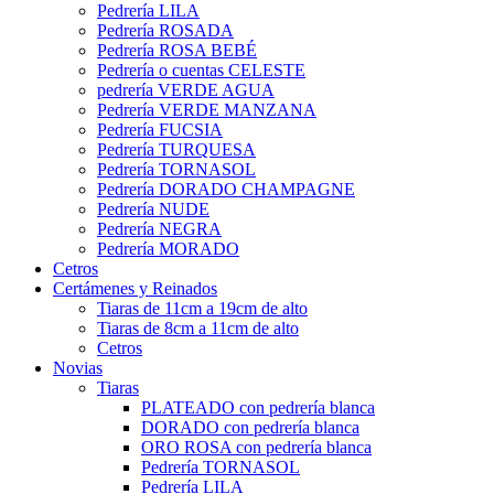
Pedrería LILA
Pedrería ROSADA
Pedrería ROSA BEBÉ
Pedrería o cuentas CELESTE
pedrería VERDE AGUA
Pedrería VERDE MANZANA
Pedrería FUCSIA
Pedrería TURQUESA
Pedrería TORNASOL
Pedrería DORADO CHAMPAGNE
Pedrería NUDE
Pedrería NEGRA
Pedrería MORADO
Cetros
Certámenes y Reinados
Tiaras de 11cm a 19cm de alto
Tiaras de 8cm a 11cm de alto
Cetros
Novias
Tiaras
PLATEADO con pedrería blanca
DORADO con pedrería blanca
ORO ROSA con pedrería blanca
Pedrería TORNASOL
Pedrería LILA