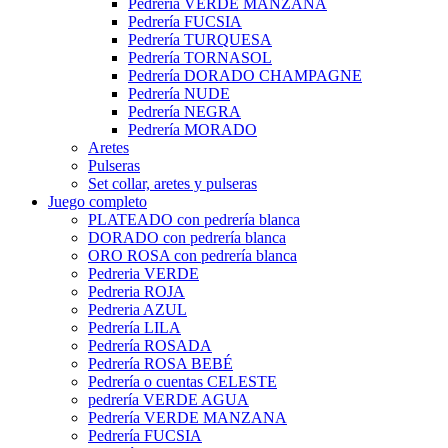
Pedrería VERDE MANZANA
Pedrería FUCSIA
Pedrería TURQUESA
Pedrería TORNASOL
Pedrería DORADO CHAMPAGNE
Pedrería NUDE
Pedrería NEGRA
Pedrería MORADO
Aretes
Pulseras
Set collar, aretes y pulseras
Juego completo
PLATEADO con pedrería blanca
DORADO con pedrería blanca
ORO ROSA con pedrería blanca
Pedreria VERDE
Pedreria ROJA
Pedreria AZUL
Pedrería LILA
Pedrería ROSADA
Pedrería ROSA BEBÉ
Pedrería o cuentas CELESTE
pedrería VERDE AGUA
Pedrería VERDE MANZANA
Pedrería FUCSIA