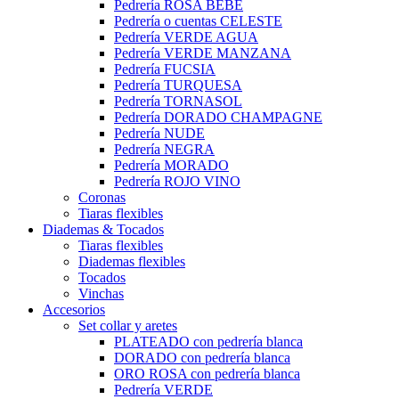
Pedrería ROSA BEBÉ
Pedrería o cuentas CELESTE
Pedrería VERDE AGUA
Pedrería VERDE MANZANA
Pedrería FUCSIA
Pedrería TURQUESA
Pedrería TORNASOL
Pedrería DORADO CHAMPAGNE
Pedrería NUDE
Pedrería NEGRA
Pedrería MORADO
Pedrería ROJO VINO
Coronas
Tiaras flexibles
Diademas & Tocados
Tiaras flexibles
Diademas flexibles
Tocados
Vinchas
Accesorios
Set collar y aretes
PLATEADO con pedrería blanca
DORADO con pedrería blanca
ORO ROSA con pedrería blanca
Pedrería VERDE