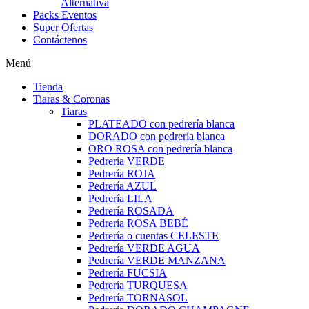
Alternativa
Packs Eventos
Super Ofertas
Contáctenos
Menú
Tienda
Tiaras & Coronas
Tiaras
PLATEADO con pedrería blanca
DORADO con pedrería blanca
ORO ROSA con pedrería blanca
Pedrería VERDE
Pedrería ROJA
Pedrería AZUL
Pedrería LILA
Pedrería ROSADA
Pedrería ROSA BEBÉ
Pedrería o cuentas CELESTE
Pedrería VERDE AGUA
Pedrería VERDE MANZANA
Pedrería FUCSIA
Pedrería TURQUESA
Pedrería TORNASOL