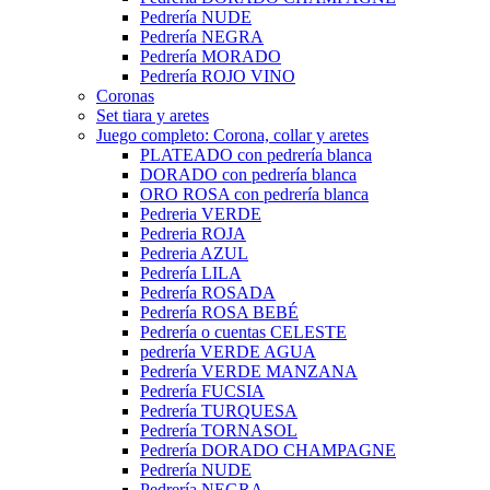
Pedrería NUDE
Pedrería NEGRA
Pedrería MORADO
Pedrería ROJO VINO
Coronas
Set tiara y aretes
Juego completo: Corona, collar y aretes
PLATEADO con pedrería blanca
DORADO con pedrería blanca
ORO ROSA con pedrería blanca
Pedreria VERDE
Pedreria ROJA
Pedreria AZUL
Pedrería LILA
Pedrería ROSADA
Pedrería ROSA BEBÉ
Pedrería o cuentas CELESTE
pedrería VERDE AGUA
Pedrería VERDE MANZANA
Pedrería FUCSIA
Pedrería TURQUESA
Pedrería TORNASOL
Pedrería DORADO CHAMPAGNE
Pedrería NUDE
Pedrería NEGRA