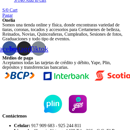
S/
140
Add to cart
S/
0
Cart
Pagar
Onelia
Somos una tienda online y física, donde encontraras variedad de
tiaras, coronas, tocados y accesorios para Certamenes de belleza,
Reinados, Novias, Quinceañeras, Cumpleaños, Sesiones de fotos,
Graduaciones y todo tipo de eventos.
acebook
Instagram
Tiktok
Médios de pago
Aceptamos todas las tarjetas de crédito y débito, Yape, Plin,
depósitos y transferencias bancarias.
Contáctenos
Celular:
917 909 683 - 925 244 811