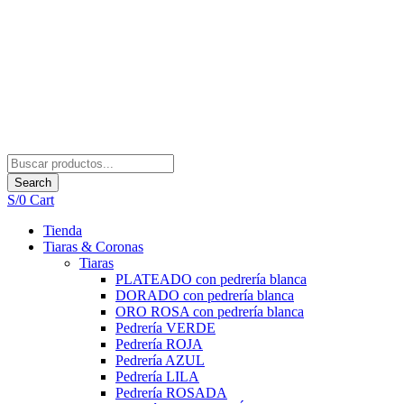
Search
S/
0
Cart
Tienda
Tiaras & Coronas
Tiaras
PLATEADO con pedrería blanca
DORADO con pedrería blanca
ORO ROSA con pedrería blanca
Pedrería VERDE
Pedrería ROJA
Pedrería AZUL
Pedrería LILA
Pedrería ROSADA