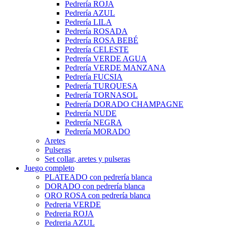
Pedrería ROJA
Pedrería AZUL
Pedrería LILA
Pedrería ROSADA
Pedrería ROSA BEBÉ
Pedrería CELESTE
Pedrería VERDE AGUA
Pedrería VERDE MANZANA
Pedrería FUCSIA
Pedrería TURQUESA
Pedrería TORNASOL
Pedrería DORADO CHAMPAGNE
Pedrería NUDE
Pedrería NEGRA
Pedrería MORADO
Aretes
Pulseras
Set collar, aretes y pulseras
Juego completo
PLATEADO con pedrería blanca
DORADO con pedrería blanca
ORO ROSA con pedrería blanca
Pedreria VERDE
Pedreria ROJA
Pedreria AZUL