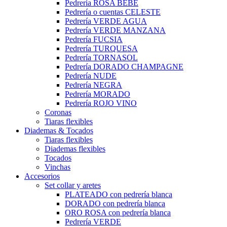
Pedrería ROSA BEBÉ
Pedrería o cuentas CELESTE
Pedrería VERDE AGUA
Pedrería VERDE MANZANA
Pedrería FUCSIA
Pedrería TURQUESA
Pedrería TORNASOL
Pedrería DORADO CHAMPAGNE
Pedrería NUDE
Pedrería NEGRA
Pedrería MORADO
Pedrería ROJO VINO
Coronas
Tiaras flexibles
Diademas & Tocados
Tiaras flexibles
Diademas flexibles
Tocados
Vinchas
Accesorios
Set collar y aretes
PLATEADO con pedrería blanca
DORADO con pedrería blanca
ORO ROSA con pedrería blanca
Pedrería VERDE