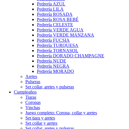
Pedrería AZUL
Pedrería LILA
Pedrería ROSADA
Pedrería ROSA BEBÉ
Pedrería CELESTE
Pedrería VERDE AGUA
Pedrería VERDE MANZANA
Pedrería FUCSIA
Pedrería TURQUESA
Pedrería TORNASOL
Pedrería DORADO CHAMPAGNE
Pedrería NUDE
Pedrería NEGRA
Pedrería MORADO
Aretes
Pulseras
Set collar, aretes y pulseras
Cumpleaños
Tiaras
Coronas
Vinchas
Juego completo: Corona, collar y aretes
Set tiara y aretes
Set collar y aretes
Set collar, aretes y pulseras