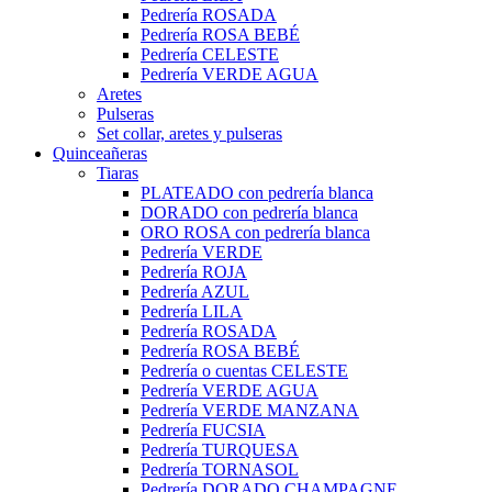
Pedrería ROSADA
Pedrería ROSA BEBÉ
Pedrería CELESTE
Pedrería VERDE AGUA
Aretes
Pulseras
Set collar, aretes y pulseras
Quinceañeras
Tiaras
PLATEADO con pedrería blanca
DORADO con pedrería blanca
ORO ROSA con pedrería blanca
Pedrería VERDE
Pedrería ROJA
Pedrería AZUL
Pedrería LILA
Pedrería ROSADA
Pedrería ROSA BEBÉ
Pedrería o cuentas CELESTE
Pedrería VERDE AGUA
Pedrería VERDE MANZANA
Pedrería FUCSIA
Pedrería TURQUESA
Pedrería TORNASOL
Pedrería DORADO CHAMPAGNE