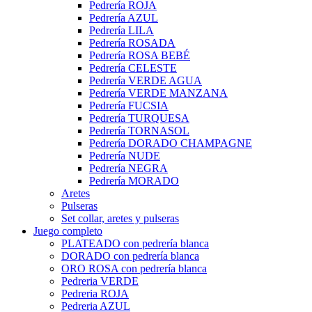
Pedrería ROJA
Pedrería AZUL
Pedrería LILA
Pedrería ROSADA
Pedrería ROSA BEBÉ
Pedrería CELESTE
Pedrería VERDE AGUA
Pedrería VERDE MANZANA
Pedrería FUCSIA
Pedrería TURQUESA
Pedrería TORNASOL
Pedrería DORADO CHAMPAGNE
Pedrería NUDE
Pedrería NEGRA
Pedrería MORADO
Aretes
Pulseras
Set collar, aretes y pulseras
Juego completo
PLATEADO con pedrería blanca
DORADO con pedrería blanca
ORO ROSA con pedrería blanca
Pedreria VERDE
Pedreria ROJA
Pedreria AZUL