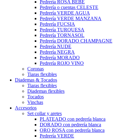
Pedrería ROSA BEBÉ
Pedrería o cuentas CELESTE
Pedrería VERDE AGUA
Pedrería VERDE MANZANA
Pedrería FUCSIA
Pedrería TURQUESA
Pedrería TORNASOL
Pedrería DORADO CHAMPAGNE
Pedrería NUDE
Pedrería NEGRA
Pedrería MORADO
Pedrería ROJO VINO
Coronas
Tiaras flexibles
Diademas & Tocados
Tiaras flexibles
Diademas flexibles
Tocados
Vinchas
Accesorios
Set collar y aretes
PLATEADO con pedrería blanca
DORADO con pedrería blanca
ORO ROSA con pedrería blanca
Pedrería VERDE