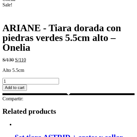
Sale!
ARIANE - Tiara dorada con
piedras verdes 5.5cm alto –
Onelia
S/
130
S/
110
Alto 5.5cm
ARIANE
-
Add to cart
Tiara
dorada
Compartir:
con
piedras
Related products
verdes
5.5cm
alto
–
Onelia