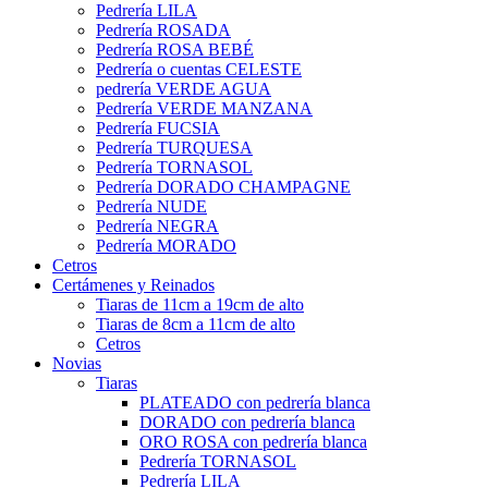
Pedrería LILA
Pedrería ROSADA
Pedrería ROSA BEBÉ
Pedrería o cuentas CELESTE
pedrería VERDE AGUA
Pedrería VERDE MANZANA
Pedrería FUCSIA
Pedrería TURQUESA
Pedrería TORNASOL
Pedrería DORADO CHAMPAGNE
Pedrería NUDE
Pedrería NEGRA
Pedrería MORADO
Cetros
Certámenes y Reinados
Tiaras de 11cm a 19cm de alto
Tiaras de 8cm a 11cm de alto
Cetros
Novias
Tiaras
PLATEADO con pedrería blanca
DORADO con pedrería blanca
ORO ROSA con pedrería blanca
Pedrería TORNASOL
Pedrería LILA