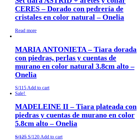
Set tiara ASTRID + aretes y collar
quantity
CERES – Dorado con pedrería de
cristales en color natural – Onelia
Read more
MARIA ANTONIETA – Tiara dorada
con piedras, perlas y cuentas de
murano en color natural 3.8cm alto –
Onelia
S/
115
Add to cart
Sale!
MADELEINE II – Tiara plateada con
piedras y cuentas de murano en color
5.8cm alto – Onelia
S/
125
S/
120
Add to cart