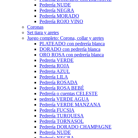
Pedrería NUDE
Pedrería NEGRA
Pedrería MORADO
Pedrería ROJO VINO
Coronas
Set tiara y aretes
Juego completo: Corona, collar y aretes
PLATEADO con pedrería blanca
DORADO con pedrería blanca
ORO ROSA con pedrería blanca
Pedreria VERDE
Pedreria ROJA
Pedreria AZUL
Pedrería LILA
Pedrería ROSADA
Pedrería ROSA BEBÉ
Pedrería o cuentas CELESTE
pedrería VERDE AGUA
Pedrería VERDE MANZANA
Pedrería FUCSIA
Pedrería TURQUESA
Pedrería TORNASOL
Pedrería DORADO CHAMPAGNE
Pedrería NUDE
Pedrería NEGRA