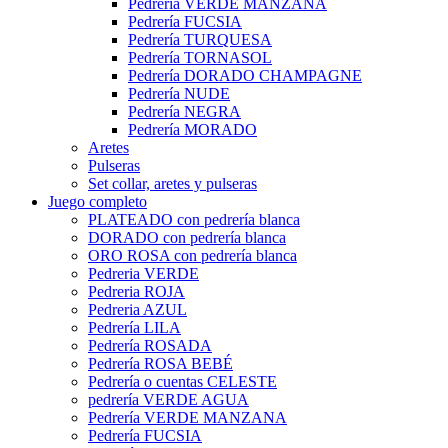
Pedrería VERDE MANZANA
Pedrería FUCSIA
Pedrería TURQUESA
Pedrería TORNASOL
Pedrería DORADO CHAMPAGNE
Pedrería NUDE
Pedrería NEGRA
Pedrería MORADO
Aretes
Pulseras
Set collar, aretes y pulseras
Juego completo
PLATEADO con pedrería blanca
DORADO con pedrería blanca
ORO ROSA con pedrería blanca
Pedreria VERDE
Pedreria ROJA
Pedreria AZUL
Pedrería LILA
Pedrería ROSADA
Pedrería ROSA BEBÉ
Pedrería o cuentas CELESTE
pedrería VERDE AGUA
Pedrería VERDE MANZANA
Pedrería FUCSIA