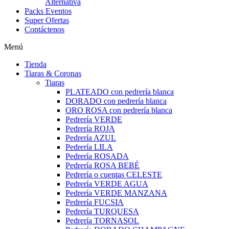
Alternativa
Packs Eventos
Super Ofertas
Contáctenos
Menú
Tienda
Tiaras & Coronas
Tiaras
PLATEADO con pedrería blanca
DORADO con pedrería blanca
ORO ROSA con pedrería blanca
Pedrería VERDE
Pedrería ROJA
Pedrería AZUL
Pedrería LILA
Pedrería ROSADA
Pedrería ROSA BEBÉ
Pedrería o cuentas CELESTE
Pedrería VERDE AGUA
Pedrería VERDE MANZANA
Pedrería FUCSIA
Pedrería TURQUESA
Pedrería TORNASOL