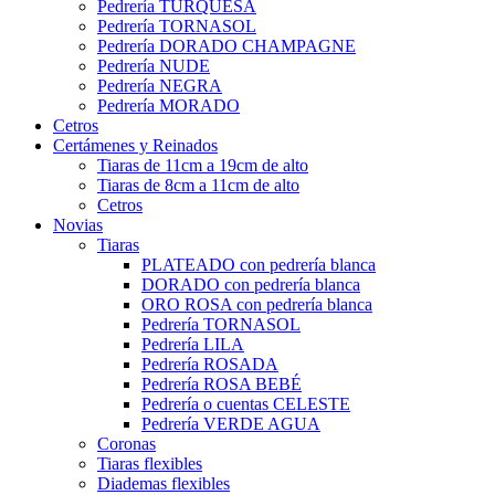
Pedrería TURQUESA
Pedrería TORNASOL
Pedrería DORADO CHAMPAGNE
Pedrería NUDE
Pedrería NEGRA
Pedrería MORADO
Cetros
Certámenes y Reinados
Tiaras de 11cm a 19cm de alto
Tiaras de 8cm a 11cm de alto
Cetros
Novias
Tiaras
PLATEADO con pedrería blanca
DORADO con pedrería blanca
ORO ROSA con pedrería blanca
Pedrería TORNASOL
Pedrería LILA
Pedrería ROSADA
Pedrería ROSA BEBÉ
Pedrería o cuentas CELESTE
Pedrería VERDE AGUA
Coronas
Tiaras flexibles
Diademas flexibles