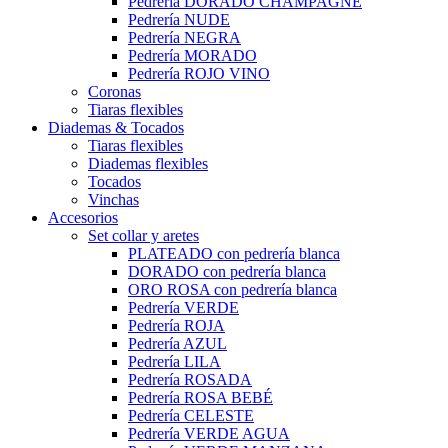
Pedrería DORADO CHAMPAGNE
Pedrería NUDE
Pedrería NEGRA
Pedrería MORADO
Pedrería ROJO VINO
Coronas
Tiaras flexibles
Diademas & Tocados
Tiaras flexibles
Diademas flexibles
Tocados
Vinchas
Accesorios
Set collar y aretes
PLATEADO con pedrería blanca
DORADO con pedrería blanca
ORO ROSA con pedrería blanca
Pedrería VERDE
Pedrería ROJA
Pedrería AZUL
Pedrería LILA
Pedrería ROSADA
Pedrería ROSA BEBÉ
Pedrería CELESTE
Pedrería VERDE AGUA