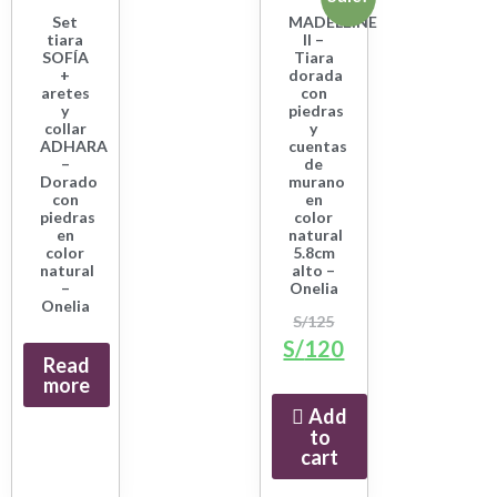
Set
MADELEINE
tiara
II –
SOFÍA
Tiara
+
dorada
aretes
con
y
piedras
collar
y
ADHARA
cuentas
–
de
Dorado
murano
con
en
piedras
color
en
natural
color
5.8cm
natural
alto –
–
Onelia
Onelia
S/
125
S/
120
Read
more
Add
to
cart