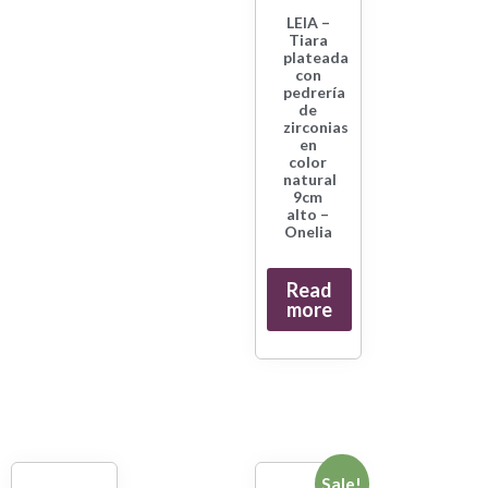
LEIA –
Tiara
plateada
con
pedrería
de
zirconias
en
color
natural
9cm
alto –
Onelia
Read
more
Sale!