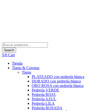
Search
S/
0
Cart
Tienda
Tiaras & Coronas
Tiaras
PLATEADO con pedrería blanca
DORADO con pedrería blanca
ORO ROSA con pedrería blanca
Pedrería VERDE
Pedrería ROJA
Pedrería AZUL
Pedrería LILA
Pedrería ROSADA