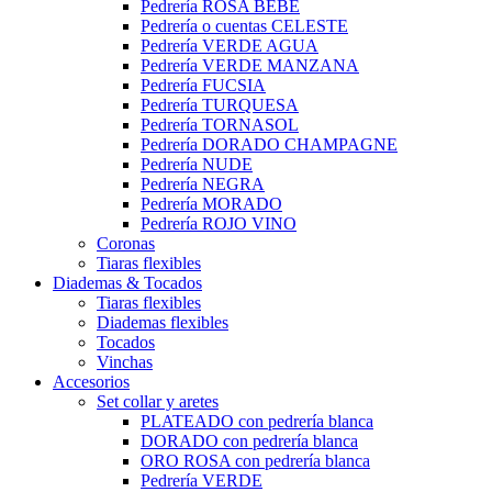
Pedrería ROSA BEBÉ
Pedrería o cuentas CELESTE
Pedrería VERDE AGUA
Pedrería VERDE MANZANA
Pedrería FUCSIA
Pedrería TURQUESA
Pedrería TORNASOL
Pedrería DORADO CHAMPAGNE
Pedrería NUDE
Pedrería NEGRA
Pedrería MORADO
Pedrería ROJO VINO
Coronas
Tiaras flexibles
Diademas & Tocados
Tiaras flexibles
Diademas flexibles
Tocados
Vinchas
Accesorios
Set collar y aretes
PLATEADO con pedrería blanca
DORADO con pedrería blanca
ORO ROSA con pedrería blanca
Pedrería VERDE