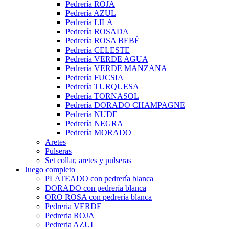
Pedrería ROJA
Pedrería AZUL
Pedrería LILA
Pedrería ROSADA
Pedrería ROSA BEBÉ
Pedrería CELESTE
Pedrería VERDE AGUA
Pedrería VERDE MANZANA
Pedrería FUCSIA
Pedrería TURQUESA
Pedrería TORNASOL
Pedrería DORADO CHAMPAGNE
Pedrería NUDE
Pedrería NEGRA
Pedrería MORADO
Aretes
Pulseras
Set collar, aretes y pulseras
Juego completo
PLATEADO con pedrería blanca
DORADO con pedrería blanca
ORO ROSA con pedrería blanca
Pedreria VERDE
Pedreria ROJA
Pedreria AZUL