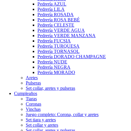
Pedrería AZUL
Pedrería LILA
Pedrería ROSADA
Pedrería ROSA BEBÉ
Pedrería CELESTE
Pedrería VERDE AGUA
Pedrería VERDE MANZANA
Pedrería FUCSIA
Pedrería TURQUESA
Pedrería TORNASOL
Pedrería DORADO CHAMPAGNE
Pedrería NUDE
Pedrería NEGRA
Pedrería MORADO
Aretes
Pulseras
Set collar, aretes y pulseras
Cumpleaños
Tiaras
Coronas
Vinchas
Juego completo: Corona, collar y aretes
Set tiara y aretes
Set collar y aretes
Set collar, aretes y pulseras