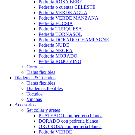
Pedrería ROSA BEBÉ
Pedrería o cuentas CELESTE
Pedrería VERDE AGUA
Pedrería VERDE MANZANA
Pedrería FUCSIA
Pedrería TURQUESA
Pedrería TORNASOL
Pedrería DORADO CHAMPAGNE
Pedrería NUDE
Pedrería NEGRA
Pedrería MORADO
Pedrería ROJO VINO
Coronas
Tiaras flexibles
Diademas & Tocados
Tiaras flexibles
Diademas flexibles
Tocados
Vinchas
Accesorios
Set collar y aretes
PLATEADO con pedrería blanca
DORADO con pedrería blanca
ORO ROSA con pedrería blanca
Pedrería VERDE