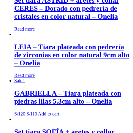
Set tiara ASTRID + aretes y collar
Onelia
CERES – Dorado con pedrería de
quantity
cristales en color natural – Onelia
Read more
LEIA – Tiara plateada con pedrería
de zirconias en color natural 9cm alto
– Onelia
Read more
Sale!
GABRIELLA – Tiara plateada con
piedras lilas 5.3cm alto – Onelia
S/
120
S/
110
Add to cart
Set tiara SOFÍA + aretes y collar