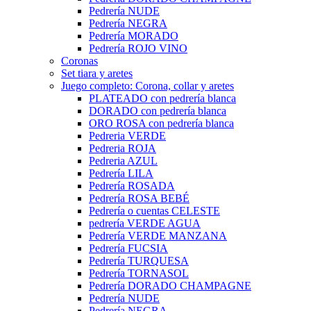
Pedrería NUDE
Pedrería NEGRA
Pedrería MORADO
Pedrería ROJO VINO
Coronas
Set tiara y aretes
Juego completo: Corona, collar y aretes
PLATEADO con pedrería blanca
DORADO con pedrería blanca
ORO ROSA con pedrería blanca
Pedreria VERDE
Pedreria ROJA
Pedreria AZUL
Pedrería LILA
Pedrería ROSADA
Pedrería ROSA BEBÉ
Pedrería o cuentas CELESTE
pedrería VERDE AGUA
Pedrería VERDE MANZANA
Pedrería FUCSIA
Pedrería TURQUESA
Pedrería TORNASOL
Pedrería DORADO CHAMPAGNE
Pedrería NUDE
Pedrería NEGRA