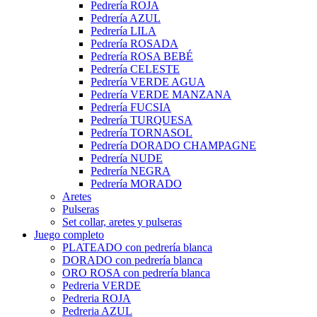
Pedrería ROJA
Pedrería AZUL
Pedrería LILA
Pedrería ROSADA
Pedrería ROSA BEBÉ
Pedrería CELESTE
Pedrería VERDE AGUA
Pedrería VERDE MANZANA
Pedrería FUCSIA
Pedrería TURQUESA
Pedrería TORNASOL
Pedrería DORADO CHAMPAGNE
Pedrería NUDE
Pedrería NEGRA
Pedrería MORADO
Aretes
Pulseras
Set collar, aretes y pulseras
Juego completo
PLATEADO con pedrería blanca
DORADO con pedrería blanca
ORO ROSA con pedrería blanca
Pedreria VERDE
Pedreria ROJA
Pedreria AZUL