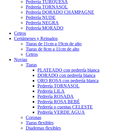
Pedrería TURQUESA
Pedrería TORNASOL
Pedrería DORADO CHAMPAGNE
Pedrería NUDE
Pedrería NEGRA
Pedrería MORADO
Cetros
Certámenes y Reinados
Tiaras de 11cm a 19cm de alto
Tiaras de 8cm a 11cm de alto
Cetros
Novias
Tiaras
PLATEADO con pedrería blanca
DORADO con pedrería blanca
ORO ROSA con pedrería blanca
Pedrería TORNASOL
Pedrería LILA
Pedrería ROSADA
Pedrería ROSA BEBÉ
Pedrería o cuentas CELESTE
Pedrería VERDE AGUA
Coronas
Tiaras flexibles
Diademas flexibles