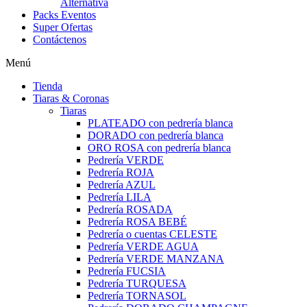
Alternativa
Packs Eventos
Super Ofertas
Contáctenos
Menú
Tienda
Tiaras & Coronas
Tiaras
PLATEADO con pedrería blanca
DORADO con pedrería blanca
ORO ROSA con pedrería blanca
Pedrería VERDE
Pedrería ROJA
Pedrería AZUL
Pedrería LILA
Pedrería ROSADA
Pedrería ROSA BEBÉ
Pedrería o cuentas CELESTE
Pedrería VERDE AGUA
Pedrería VERDE MANZANA
Pedrería FUCSIA
Pedrería TURQUESA
Pedrería TORNASOL