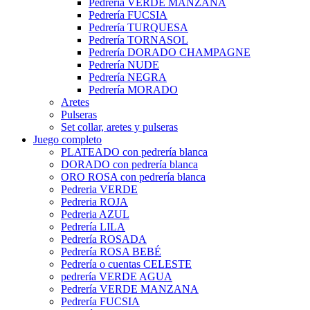
Pedrería VERDE MANZANA
Pedrería FUCSIA
Pedrería TURQUESA
Pedrería TORNASOL
Pedrería DORADO CHAMPAGNE
Pedrería NUDE
Pedrería NEGRA
Pedrería MORADO
Aretes
Pulseras
Set collar, aretes y pulseras
Juego completo
PLATEADO con pedrería blanca
DORADO con pedrería blanca
ORO ROSA con pedrería blanca
Pedreria VERDE
Pedreria ROJA
Pedreria AZUL
Pedrería LILA
Pedrería ROSADA
Pedrería ROSA BEBÉ
Pedrería o cuentas CELESTE
pedrería VERDE AGUA
Pedrería VERDE MANZANA
Pedrería FUCSIA