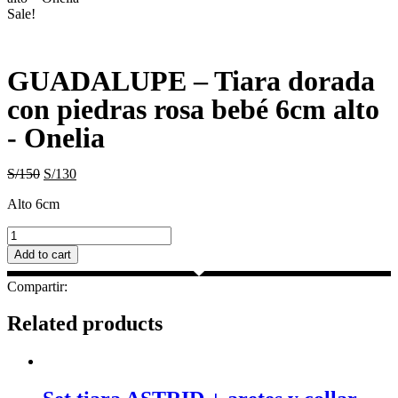
Sale!
GUADALUPE – Tiara dorada
con piedras rosa bebé 6cm alto
- Onelia
S/
150
S/
130
Alto 6cm
GUADALUPE
–
Add to cart
Tiara
dorada
Compartir:
con
piedras
Related products
rosa
bebé
6cm
alto
-