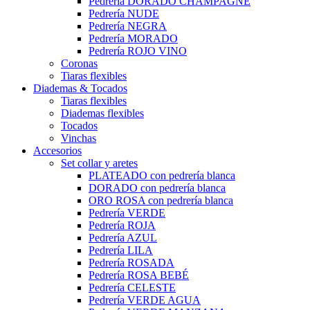
Pedrería DORADO CHAMPAGNE
Pedrería NUDE
Pedrería NEGRA
Pedrería MORADO
Pedrería ROJO VINO
Coronas
Tiaras flexibles
Diademas & Tocados
Tiaras flexibles
Diademas flexibles
Tocados
Vinchas
Accesorios
Set collar y aretes
PLATEADO con pedrería blanca
DORADO con pedrería blanca
ORO ROSA con pedrería blanca
Pedrería VERDE
Pedrería ROJA
Pedrería AZUL
Pedrería LILA
Pedrería ROSADA
Pedrería ROSA BEBÉ
Pedrería CELESTE
Pedrería VERDE AGUA