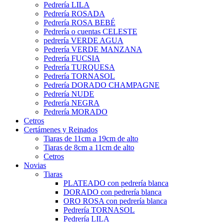
Pedrería LILA
Pedrería ROSADA
Pedrería ROSA BEBÉ
Pedrería o cuentas CELESTE
pedrería VERDE AGUA
Pedrería VERDE MANZANA
Pedrería FUCSIA
Pedrería TURQUESA
Pedrería TORNASOL
Pedrería DORADO CHAMPAGNE
Pedrería NUDE
Pedrería NEGRA
Pedrería MORADO
Cetros
Certámenes y Reinados
Tiaras de 11cm a 19cm de alto
Tiaras de 8cm a 11cm de alto
Cetros
Novias
Tiaras
PLATEADO con pedrería blanca
DORADO con pedrería blanca
ORO ROSA con pedrería blanca
Pedrería TORNASOL
Pedrería LILA