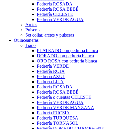
Pedrería ROSADA
Pedrería ROSA BEBÉ
Pedrería CELESTE
Pedrería VERDE AGUA
Aretes
Pulseras
Set collar, aretes y pulseras
Quinceañeras
Tiaras
PLATEADO con pedrería blanca
DORADO con pedrería blanca
ORO ROSA con pedrería blanca
Pedrería VERDE
Pedrería ROJA
Pedrería AZUL
Pedrería LILA
Pedrería ROSADA
Pedrería ROSA BEBÉ
Pedrería o cuentas CELESTE
Pedrería VERDE AGUA
Pedrería VERDE MANZANA
Pedrería FUCSIA
Pedrería TURQUESA
Pedrería TORNASOL
Pedrería DORADO CHAMPAGNE