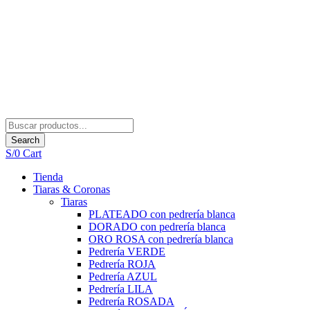
Search
S/
0
Cart
Tienda
Tiaras & Coronas
Tiaras
PLATEADO con pedrería blanca
DORADO con pedrería blanca
ORO ROSA con pedrería blanca
Pedrería VERDE
Pedrería ROJA
Pedrería AZUL
Pedrería LILA
Pedrería ROSADA