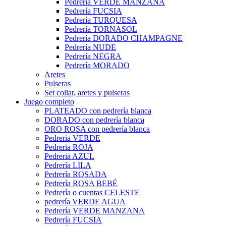
Pedrería VERDE MANZANA
Pedrería FUCSIA
Pedrería TURQUESA
Pedrería TORNASOL
Pedrería DORADO CHAMPAGNE
Pedrería NUDE
Pedrería NEGRA
Pedrería MORADO
Aretes
Pulseras
Set collar, aretes y pulseras
Juego completo
PLATEADO con pedrería blanca
DORADO con pedrería blanca
ORO ROSA con pedrería blanca
Pedreria VERDE
Pedreria ROJA
Pedreria AZUL
Pedrería LILA
Pedrería ROSADA
Pedrería ROSA BEBÉ
Pedrería o cuentas CELESTE
pedrería VERDE AGUA
Pedrería VERDE MANZANA
Pedrería FUCSIA