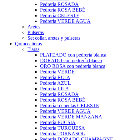
Pedrería ROSADA
Pedrería ROSA BEBÉ
Pedrería CELESTE
Pedrería VERDE AGUA
Aretes
Pulseras
Set collar, aretes y pulseras
Quinceañeras
Tiaras
PLATEADO con pedrería blanca
DORADO con pedrería blanca
ORO ROSA con pedrería blanca
Pedrería VERDE
Pedrería ROJA
Pedrería AZUL
Pedrería LILA
Pedrería ROSADA
Pedrería ROSA BEBÉ
Pedrería o cuentas CELESTE
Pedrería VERDE AGUA
Pedrería VERDE MANZANA
Pedrería FUCSIA
Pedrería TURQUESA
Pedrería TORNASOL
Pedrería DORADO CHAMPAGNE