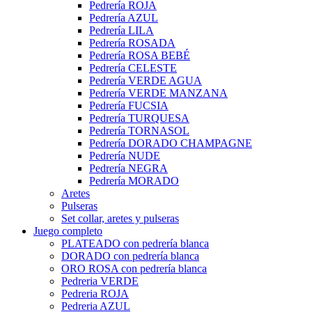
Pedrería ROJA
Pedrería AZUL
Pedrería LILA
Pedrería ROSADA
Pedrería ROSA BEBÉ
Pedrería CELESTE
Pedrería VERDE AGUA
Pedrería VERDE MANZANA
Pedrería FUCSIA
Pedrería TURQUESA
Pedrería TORNASOL
Pedrería DORADO CHAMPAGNE
Pedrería NUDE
Pedrería NEGRA
Pedrería MORADO
Aretes
Pulseras
Set collar, aretes y pulseras
Juego completo
PLATEADO con pedrería blanca
DORADO con pedrería blanca
ORO ROSA con pedrería blanca
Pedreria VERDE
Pedreria ROJA
Pedreria AZUL