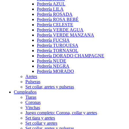
Pedrería AZUL
Pedrería LILA
Pedrería ROSADA
Pedrería ROSA BEBÉ
Pedrería CELESTE
Pedrería VERDE AGUA
Pedrería VERDE MANZANA
Pedrería FUCSIA
Pedrería TURQUESA
Pedrería TORNASOL
Pedrería DORADO CHAMPAGNE
Pedrería NUDE
Pedrería NEGRA
Pedrería MORADO
Aretes
Pulseras
Set collar, aretes y pulseras
Cumpleaños
Tiaras
Coronas
Vinchas
Juego completo: Corona, collar y aretes
Set tiara y aretes
Set collar y aretes
Set collar, aretes y pulseras