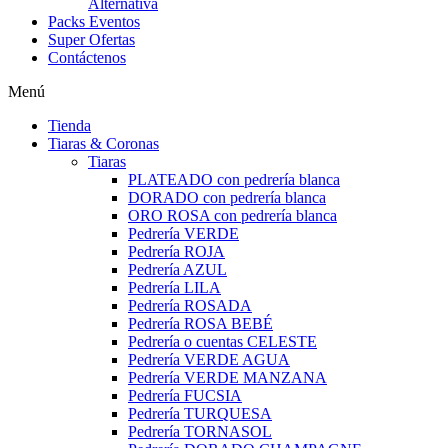
Alternativa
Packs Eventos
Super Ofertas
Contáctenos
Menú
Tienda
Tiaras & Coronas
Tiaras
PLATEADO con pedrería blanca
DORADO con pedrería blanca
ORO ROSA con pedrería blanca
Pedrería VERDE
Pedrería ROJA
Pedrería AZUL
Pedrería LILA
Pedrería ROSADA
Pedrería ROSA BEBÉ
Pedrería o cuentas CELESTE
Pedrería VERDE AGUA
Pedrería VERDE MANZANA
Pedrería FUCSIA
Pedrería TURQUESA
Pedrería TORNASOL