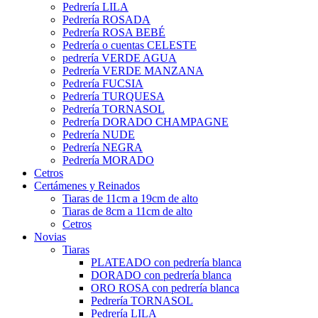
Pedrería LILA
Pedrería ROSADA
Pedrería ROSA BEBÉ
Pedrería o cuentas CELESTE
pedrería VERDE AGUA
Pedrería VERDE MANZANA
Pedrería FUCSIA
Pedrería TURQUESA
Pedrería TORNASOL
Pedrería DORADO CHAMPAGNE
Pedrería NUDE
Pedrería NEGRA
Pedrería MORADO
Cetros
Certámenes y Reinados
Tiaras de 11cm a 19cm de alto
Tiaras de 8cm a 11cm de alto
Cetros
Novias
Tiaras
PLATEADO con pedrería blanca
DORADO con pedrería blanca
ORO ROSA con pedrería blanca
Pedrería TORNASOL
Pedrería LILA