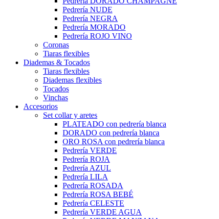
Pedrería DORADO CHAMPAGNE
Pedrería NUDE
Pedrería NEGRA
Pedrería MORADO
Pedrería ROJO VINO
Coronas
Tiaras flexibles
Diademas & Tocados
Tiaras flexibles
Diademas flexibles
Tocados
Vinchas
Accesorios
Set collar y aretes
PLATEADO con pedrería blanca
DORADO con pedrería blanca
ORO ROSA con pedrería blanca
Pedrería VERDE
Pedrería ROJA
Pedrería AZUL
Pedrería LILA
Pedrería ROSADA
Pedrería ROSA BEBÉ
Pedrería CELESTE
Pedrería VERDE AGUA