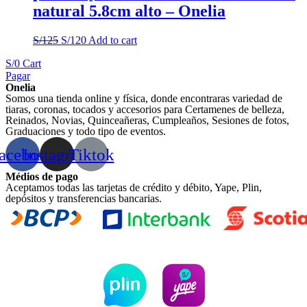
natural 5.8cm alto – Onelia
S/
125
S/
120
Add to cart
S/
0
Cart
Pagar
Onelia
Somos una tienda online y física, donde encontraras variedad de
tiaras, coronas, tocados y accesorios para Certamenes de belleza,
Reinados, Novias, Quinceañeras, Cumpleaños, Sesiones de fotos,
Graduaciones y todo tipo de eventos.
acebook
Instagram
Tiktok
Médios de pago
Aceptamos todas las tarjetas de crédito y débito, Yape, Plin,
depósitos y transferencias bancarias.