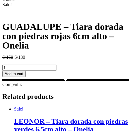
Sale!
GUADALUPE – Tiara dorada
con piedras rojas 6cm alto –
Onelia
S/
150
S/
130
GUADALUPE
–
Add to cart
Tiara
dorada
Compartir:
con
piedras
Related products
rojas
6cm
Sale!
alto
–
Onelia
LEONOR – Tiara dorada con piedras
quantity
verdes 6.5cm alto – Onelia