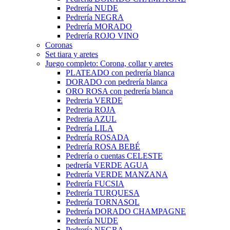
Pedrería NUDE
Pedrería NEGRA
Pedrería MORADO
Pedrería ROJO VINO
Coronas
Set tiara y aretes
Juego completo: Corona, collar y aretes
PLATEADO con pedrería blanca
DORADO con pedrería blanca
ORO ROSA con pedrería blanca
Pedreria VERDE
Pedreria ROJA
Pedreria AZUL
Pedrería LILA
Pedrería ROSADA
Pedrería ROSA BEBÉ
Pedrería o cuentas CELESTE
pedrería VERDE AGUA
Pedrería VERDE MANZANA
Pedrería FUCSIA
Pedrería TURQUESA
Pedrería TORNASOL
Pedrería DORADO CHAMPAGNE
Pedrería NUDE
Pedrería NEGRA