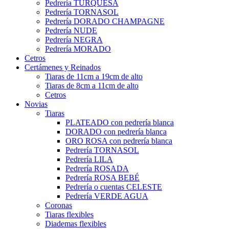
Pedrería TURQUESA
Pedrería TORNASOL
Pedrería DORADO CHAMPAGNE
Pedrería NUDE
Pedrería NEGRA
Pedrería MORADO
Cetros
Certámenes y Reinados
Tiaras de 11cm a 19cm de alto
Tiaras de 8cm a 11cm de alto
Cetros
Novias
Tiaras
PLATEADO con pedrería blanca
DORADO con pedrería blanca
ORO ROSA con pedrería blanca
Pedrería TORNASOL
Pedrería LILA
Pedrería ROSADA
Pedrería ROSA BEBÉ
Pedrería o cuentas CELESTE
Pedrería VERDE AGUA
Coronas
Tiaras flexibles
Diademas flexibles