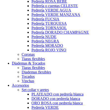
Pedrería ROSA BEBÉ
Pedrería o cuentas CELESTE
Pedrería VERDE AGUA
Pedrería VERDE MANZANA
Pedrería FUCSIA
Pedrería TURQUESA
Pedrería TORNASOL
Pedrería DORADO CHAMPAGNE
Pedrería NUDE
Pedrería NEGRA
Pedrería MORADO
Pedrería ROJO VINO
Coronas
Tiaras flexibles
Diademas & Tocados
Tiaras flexibles
Diademas flexibles
Tocados
Vinchas
Accesorios
Set collar y aretes
PLATEADO con pedrería blanca
DORADO con pedrería blanca
ORO ROSA con pedrería blanca
Pedrería VERDE