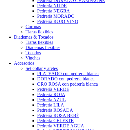
Pedrería DORADO CHAMPAGNE
Pedrería NUDE
Pedrería NEGRA
Pedrería MORADO
Pedrería ROJO VINO
Coronas
Tiaras flexibles
Diademas & Tocados
Tiaras flexibles
Diademas flexibles
Tocados
Vinchas
Accesorios
Set collar y aretes
PLATEADO con pedrería blanca
DORADO con pedrería blanca
ORO ROSA con pedrería blanca
Pedrería VERDE
Pedrería ROJA
Pedrería AZUL
Pedrería LILA
Pedrería ROSADA
Pedrería ROSA BEBÉ
Pedrería CELESTE
Pedrería VERDE AGUA