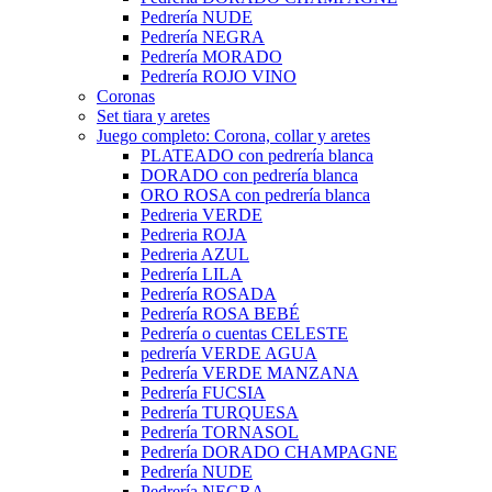
Pedrería NUDE
Pedrería NEGRA
Pedrería MORADO
Pedrería ROJO VINO
Coronas
Set tiara y aretes
Juego completo: Corona, collar y aretes
PLATEADO con pedrería blanca
DORADO con pedrería blanca
ORO ROSA con pedrería blanca
Pedreria VERDE
Pedreria ROJA
Pedreria AZUL
Pedrería LILA
Pedrería ROSADA
Pedrería ROSA BEBÉ
Pedrería o cuentas CELESTE
pedrería VERDE AGUA
Pedrería VERDE MANZANA
Pedrería FUCSIA
Pedrería TURQUESA
Pedrería TORNASOL
Pedrería DORADO CHAMPAGNE
Pedrería NUDE
Pedrería NEGRA