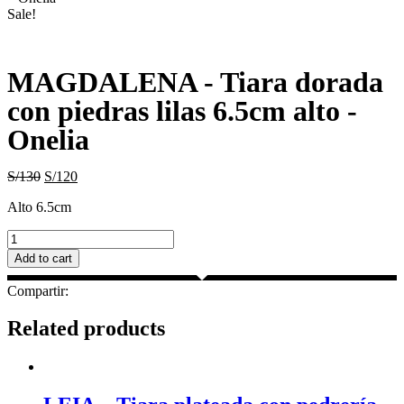
Sale!
MAGDALENA - Tiara dorada
con piedras lilas 6.5cm alto -
Onelia
S/
130
S/
120
Alto 6.5cm
MAGDALENA
-
Add to cart
Tiara
dorada
Compartir:
con
piedras
Related products
lilas
6.5cm
alto
-
Onelia