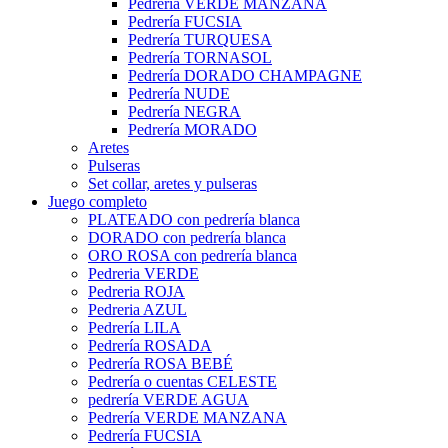
Pedrería VERDE MANZANA
Pedrería FUCSIA
Pedrería TURQUESA
Pedrería TORNASOL
Pedrería DORADO CHAMPAGNE
Pedrería NUDE
Pedrería NEGRA
Pedrería MORADO
Aretes
Pulseras
Set collar, aretes y pulseras
Juego completo
PLATEADO con pedrería blanca
DORADO con pedrería blanca
ORO ROSA con pedrería blanca
Pedreria VERDE
Pedreria ROJA
Pedreria AZUL
Pedrería LILA
Pedrería ROSADA
Pedrería ROSA BEBÉ
Pedrería o cuentas CELESTE
pedrería VERDE AGUA
Pedrería VERDE MANZANA
Pedrería FUCSIA