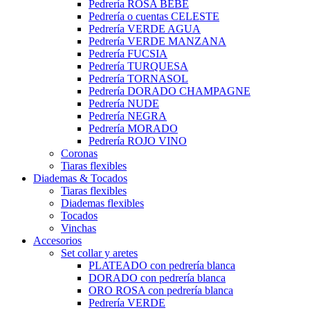
Pedrería ROSA BEBÉ
Pedrería o cuentas CELESTE
Pedrería VERDE AGUA
Pedrería VERDE MANZANA
Pedrería FUCSIA
Pedrería TURQUESA
Pedrería TORNASOL
Pedrería DORADO CHAMPAGNE
Pedrería NUDE
Pedrería NEGRA
Pedrería MORADO
Pedrería ROJO VINO
Coronas
Tiaras flexibles
Diademas & Tocados
Tiaras flexibles
Diademas flexibles
Tocados
Vinchas
Accesorios
Set collar y aretes
PLATEADO con pedrería blanca
DORADO con pedrería blanca
ORO ROSA con pedrería blanca
Pedrería VERDE