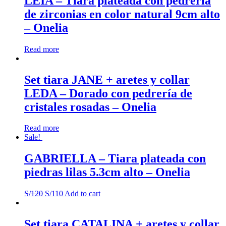
LEIA – Tiara plateada con pedrería
quantity
de zirconias en color natural 9cm alto
– Onelia
Read more
Set tiara JANE + aretes y collar
LEDA – Dorado con pedrería de
cristales rosadas – Onelia
Read more
Sale!
GABRIELLA – Tiara plateada con
piedras lilas 5.3cm alto – Onelia
S/
120
S/
110
Add to cart
Set tiara CATALINA + aretes y collar