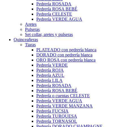
Pedrería ROSADA
Pedrería ROSA BEBÉ
Pedrería CELESTE
Pedrería VERDE AGUA
Aretes
Pulseras
Set collar, aretes y pulseras
Quinceañeras
Tiaras
PLATEADO con pedrería blanca
DORADO con pedrería blanca
ORO ROSA con pedrería blanca
Pedrería VERDE
Pedrería ROJA
Pedrería AZUL
Pedrería LILA
Pedrería ROSADA
Pedrería ROSA BEBÉ
Pedrería o cuentas CELESTE
Pedrería VERDE AGUA
Pedrería VERDE MANZANA
Pedrería FUCSIA
Pedrería TURQUESA
Pedrería TORNASOL
Pedrería DORADO CHAMPAGNE