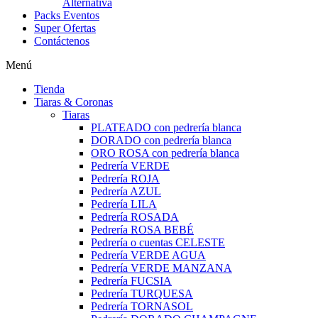
Alternativa
Packs Eventos
Super Ofertas
Contáctenos
Menú
Tienda
Tiaras & Coronas
Tiaras
PLATEADO con pedrería blanca
DORADO con pedrería blanca
ORO ROSA con pedrería blanca
Pedrería VERDE
Pedrería ROJA
Pedrería AZUL
Pedrería LILA
Pedrería ROSADA
Pedrería ROSA BEBÉ
Pedrería o cuentas CELESTE
Pedrería VERDE AGUA
Pedrería VERDE MANZANA
Pedrería FUCSIA
Pedrería TURQUESA
Pedrería TORNASOL