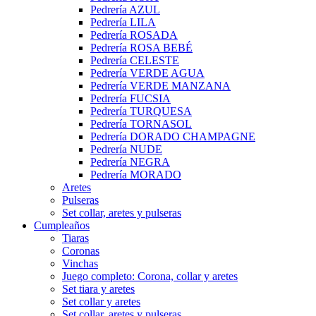
Pedrería AZUL
Pedrería LILA
Pedrería ROSADA
Pedrería ROSA BEBÉ
Pedrería CELESTE
Pedrería VERDE AGUA
Pedrería VERDE MANZANA
Pedrería FUCSIA
Pedrería TURQUESA
Pedrería TORNASOL
Pedrería DORADO CHAMPAGNE
Pedrería NUDE
Pedrería NEGRA
Pedrería MORADO
Aretes
Pulseras
Set collar, aretes y pulseras
Cumpleaños
Tiaras
Coronas
Vinchas
Juego completo: Corona, collar y aretes
Set tiara y aretes
Set collar y aretes
Set collar, aretes y pulseras