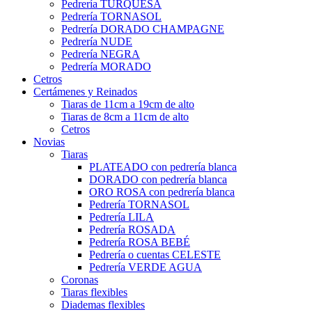
Pedrería TURQUESA
Pedrería TORNASOL
Pedrería DORADO CHAMPAGNE
Pedrería NUDE
Pedrería NEGRA
Pedrería MORADO
Cetros
Certámenes y Reinados
Tiaras de 11cm a 19cm de alto
Tiaras de 8cm a 11cm de alto
Cetros
Novias
Tiaras
PLATEADO con pedrería blanca
DORADO con pedrería blanca
ORO ROSA con pedrería blanca
Pedrería TORNASOL
Pedrería LILA
Pedrería ROSADA
Pedrería ROSA BEBÉ
Pedrería o cuentas CELESTE
Pedrería VERDE AGUA
Coronas
Tiaras flexibles
Diademas flexibles