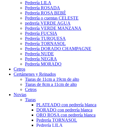
Pedrería LILA
Pedrería ROSADA
Pedrería ROSA BEBÉ
Pedrería o cuentas CELESTE
pedrería VERDE AGUA
Pedrería VERDE MANZANA
Pedrería FUCSIA
Pedrería TURQUESA
Pedrería TORNASOL
Pedrería DORADO CHAMPAGNE
Pedrería NUDE
Pedrería NEGRA
Pedrería MORADO
Cetros
Certámenes y Reinados
Tiaras de 11cm a 19cm de alto
Tiaras de 8cm a 11cm de alto
Cetros
Novias
Tiaras
PLATEADO con pedrería blanca
DORADO con pedrería blanca
ORO ROSA con pedrería blanca
Pedrería TORNASOL
Pedrería LILA