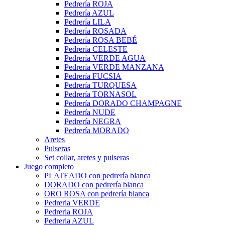
Pedrería ROJA
Pedrería AZUL
Pedrería LILA
Pedrería ROSADA
Pedrería ROSA BEBÉ
Pedrería CELESTE
Pedrería VERDE AGUA
Pedrería VERDE MANZANA
Pedrería FUCSIA
Pedrería TURQUESA
Pedrería TORNASOL
Pedrería DORADO CHAMPAGNE
Pedrería NUDE
Pedrería NEGRA
Pedrería MORADO
Aretes
Pulseras
Set collar, aretes y pulseras
Juego completo
PLATEADO con pedrería blanca
DORADO con pedrería blanca
ORO ROSA con pedrería blanca
Pedreria VERDE
Pedreria ROJA
Pedreria AZUL