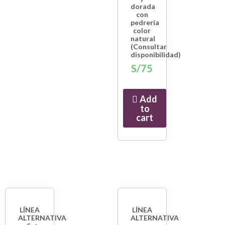
dorada
con
pedrería
color
natural
(Consultar
disponibilidad)
S/
75
Add
to
cart
LÍNEA
LÍNEA
ALTERNATIVA
ALTERNATIVA