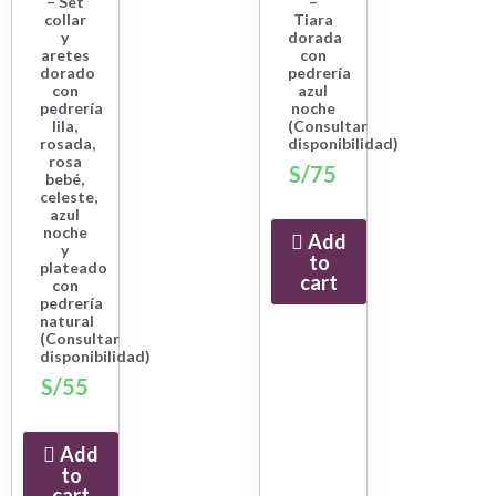
– Set
–
collar
Tiara
y
dorada
aretes
con
dorado
pedrería
con
azul
pedrería
noche
lila,
(Consultar
rosada,
disponibilidad)
rosa
S/
75
bebé,
celeste,
azul
noche
Add
y
to
plateado
cart
con
pedrería
natural
(Consultar
disponibilidad)
S/
55
Add
to
cart