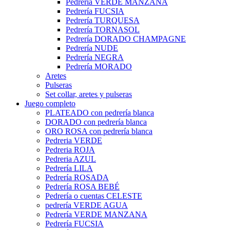
Pedrería VERDE MANZANA
Pedrería FUCSIA
Pedrería TURQUESA
Pedrería TORNASOL
Pedrería DORADO CHAMPAGNE
Pedrería NUDE
Pedrería NEGRA
Pedrería MORADO
Aretes
Pulseras
Set collar, aretes y pulseras
Juego completo
PLATEADO con pedrería blanca
DORADO con pedrería blanca
ORO ROSA con pedrería blanca
Pedreria VERDE
Pedreria ROJA
Pedreria AZUL
Pedrería LILA
Pedrería ROSADA
Pedrería ROSA BEBÉ
Pedrería o cuentas CELESTE
pedrería VERDE AGUA
Pedrería VERDE MANZANA
Pedrería FUCSIA