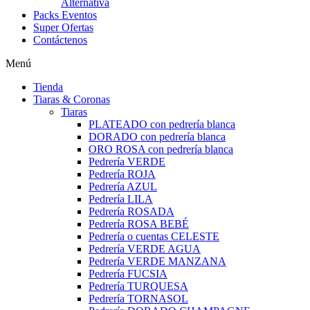
Alternativa
Packs Eventos
Super Ofertas
Contáctenos
Menú
Tienda
Tiaras & Coronas
Tiaras
PLATEADO con pedrería blanca
DORADO con pedrería blanca
ORO ROSA con pedrería blanca
Pedrería VERDE
Pedrería ROJA
Pedrería AZUL
Pedrería LILA
Pedrería ROSADA
Pedrería ROSA BEBÉ
Pedrería o cuentas CELESTE
Pedrería VERDE AGUA
Pedrería VERDE MANZANA
Pedrería FUCSIA
Pedrería TURQUESA
Pedrería TORNASOL