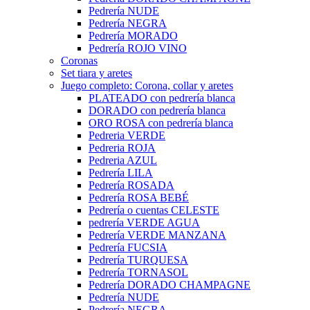
Pedrería NUDE
Pedrería NEGRA
Pedrería MORADO
Pedrería ROJO VINO
Coronas
Set tiara y aretes
Juego completo: Corona, collar y aretes
PLATEADO con pedrería blanca
DORADO con pedrería blanca
ORO ROSA con pedrería blanca
Pedreria VERDE
Pedreria ROJA
Pedreria AZUL
Pedrería LILA
Pedrería ROSADA
Pedrería ROSA BEBÉ
Pedrería o cuentas CELESTE
pedrería VERDE AGUA
Pedrería VERDE MANZANA
Pedrería FUCSIA
Pedrería TURQUESA
Pedrería TORNASOL
Pedrería DORADO CHAMPAGNE
Pedrería NUDE
Pedrería NEGRA