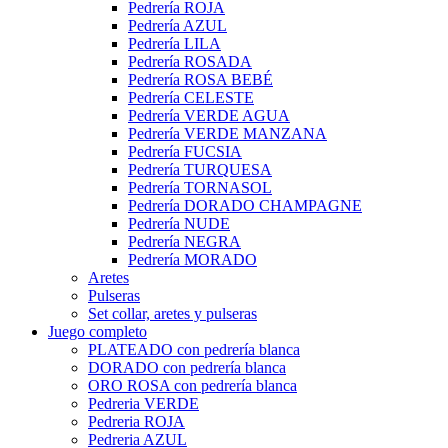
Pedrería ROJA
Pedrería AZUL
Pedrería LILA
Pedrería ROSADA
Pedrería ROSA BEBÉ
Pedrería CELESTE
Pedrería VERDE AGUA
Pedrería VERDE MANZANA
Pedrería FUCSIA
Pedrería TURQUESA
Pedrería TORNASOL
Pedrería DORADO CHAMPAGNE
Pedrería NUDE
Pedrería NEGRA
Pedrería MORADO
Aretes
Pulseras
Set collar, aretes y pulseras
Juego completo
PLATEADO con pedrería blanca
DORADO con pedrería blanca
ORO ROSA con pedrería blanca
Pedreria VERDE
Pedreria ROJA
Pedreria AZUL