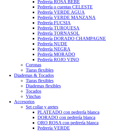
Pedrería ROSA BEBÉ
Pedrería o cuentas CELESTE
Pedrería VERDE AGUA
Pedrería VERDE MANZANA
Pedrería FUCSIA
Pedrería TURQUESA
Pedrería TORNASOL
Pedrería DORADO CHAMPAGNE
Pedrería NUDE
Pedrería NEGRA
Pedrería MORADO
Pedrería ROJO VINO
Coronas
Tiaras flexibles
Diademas & Tocados
Tiaras flexibles
Diademas flexibles
Tocados
Vinchas
Accesorios
Set collar y aretes
PLATEADO con pedrería blanca
DORADO con pedrería blanca
ORO ROSA con pedrería blanca
Pedrería VERDE