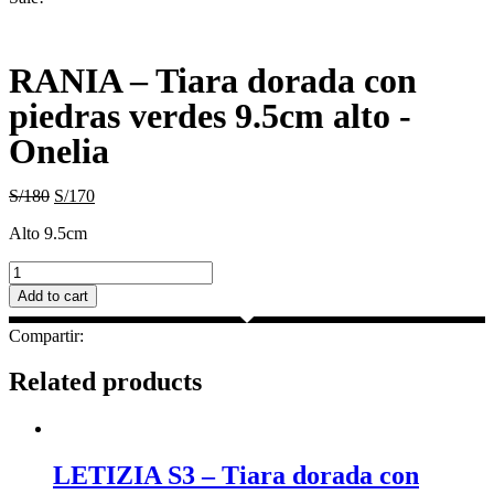
RANIA – Tiara dorada con
piedras verdes 9.5cm alto -
Onelia
S/
180
S/
170
Alto 9.5cm
RANIA
–
Add to cart
Tiara
dorada
Compartir:
con
piedras
Related products
verdes
9.5cm
alto
-
Onelia
LETIZIA S3 – Tiara dorada con
quantity