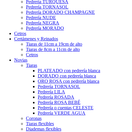
Pedrería TURQUESA
Pedrería TORNASOL
Pedrería DORADO CHAMPAGNE
Pedrería NUDE
Pedrería NEGRA
Pedrería MORADO
Cetros
Certámenes y Reinados
Tiaras de 11cm a 19cm de alto
Tiaras de 8cm a 11cm de alto
Cetros
Novias
Tiaras
PLATEADO con pedrería blanca
DORADO con pedrería blanca
ORO ROSA con pedrería blanca
Pedrería TORNASOL
Pedrería LILA
Pedrería ROSADA
Pedrería ROSA BEBÉ
Pedrería o cuentas CELESTE
Pedrería VERDE AGUA
Coronas
Tiaras flexibles
Diademas flexibles