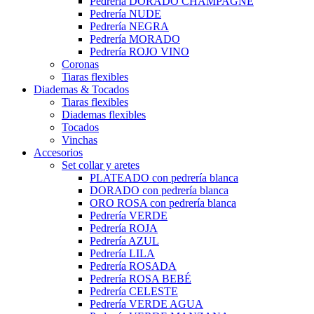
Pedrería DORADO CHAMPAGNE
Pedrería NUDE
Pedrería NEGRA
Pedrería MORADO
Pedrería ROJO VINO
Coronas
Tiaras flexibles
Diademas & Tocados
Tiaras flexibles
Diademas flexibles
Tocados
Vinchas
Accesorios
Set collar y aretes
PLATEADO con pedrería blanca
DORADO con pedrería blanca
ORO ROSA con pedrería blanca
Pedrería VERDE
Pedrería ROJA
Pedrería AZUL
Pedrería LILA
Pedrería ROSADA
Pedrería ROSA BEBÉ
Pedrería CELESTE
Pedrería VERDE AGUA