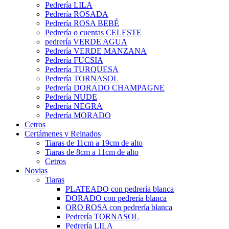
Pedrería LILA
Pedrería ROSADA
Pedrería ROSA BEBÉ
Pedrería o cuentas CELESTE
pedrería VERDE AGUA
Pedrería VERDE MANZANA
Pedrería FUCSIA
Pedrería TURQUESA
Pedrería TORNASOL
Pedrería DORADO CHAMPAGNE
Pedrería NUDE
Pedrería NEGRA
Pedrería MORADO
Cetros
Certámenes y Reinados
Tiaras de 11cm a 19cm de alto
Tiaras de 8cm a 11cm de alto
Cetros
Novias
Tiaras
PLATEADO con pedrería blanca
DORADO con pedrería blanca
ORO ROSA con pedrería blanca
Pedrería TORNASOL
Pedrería LILA