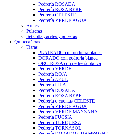
Pedrería ROSADA
Pedrería ROSA BEBÉ
Pedrería CELESTE
Pedrería VERDE AGUA
Aretes
Pulseras
Set collar, aretes y pulseras
Quinceañeras
Tiaras
PLATEADO con pedrería blanca
DORADO con pedrería blanca
ORO ROSA con pedrería blanca
Pedrería VERDE
Pedrería ROJA
Pedrería AZUL
Pedrería LILA
Pedrería ROSADA
Pedrería ROSA BEBÉ
Pedrería o cuentas CELESTE
Pedrería VERDE AGUA
Pedrería VERDE MANZANA
Pedrería FUCSIA
Pedrería TURQUESA
Pedrería TORNASOL
Pedrería DORADO CHAMPAGNE