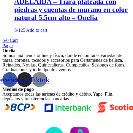
ADELAIDA – Tiara plateada con
piedras y cuentas de murano en color
natural 5.5cm alto – Onelia
S/
125
Add to cart
S/
0
Cart
Pagar
Onelia
Somos una tienda online y física, donde encontraras variedad de
tiaras, coronas, tocados y accesorios para Certamenes de belleza,
Reinados, Novias, Quinceañeras, Cumpleaños, Sesiones de fotos,
Graduaciones y todo tipo de eventos.
acebook
Instagram
Tiktok
Médios de pago
Aceptamos todas las tarjetas de crédito y débito, Yape, Plin,
depósitos y transferencias bancarias.