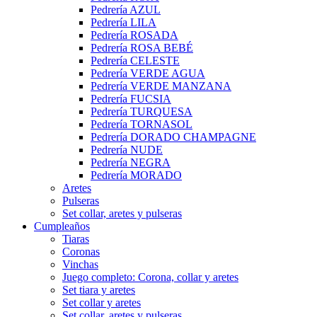
Pedrería AZUL
Pedrería LILA
Pedrería ROSADA
Pedrería ROSA BEBÉ
Pedrería CELESTE
Pedrería VERDE AGUA
Pedrería VERDE MANZANA
Pedrería FUCSIA
Pedrería TURQUESA
Pedrería TORNASOL
Pedrería DORADO CHAMPAGNE
Pedrería NUDE
Pedrería NEGRA
Pedrería MORADO
Aretes
Pulseras
Set collar, aretes y pulseras
Cumpleaños
Tiaras
Coronas
Vinchas
Juego completo: Corona, collar y aretes
Set tiara y aretes
Set collar y aretes
Set collar, aretes y pulseras