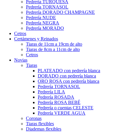
Pedrería TURQUESA
Pedrería TORNASOL
Pedrería DORADO CHAMPAGNE
Pedrería NUDE
Pedrería NEGRA
Pedrería MORADO
Cetros
Certámenes y Reinados
Tiaras de 11cm a 19cm de alto
Tiaras de 8cm a 11cm de alto
Cetros
Novias
Tiaras
PLATEADO con pedrería blanca
DORADO con pedrería blanca
ORO ROSA con pedrería blanca
Pedrería TORNASOL
Pedrería LILA
Pedrería ROSADA
Pedrería ROSA BEBÉ
Pedrería o cuentas CELESTE
Pedrería VERDE AGUA
Coronas
Tiaras flexibles
Diademas flexibles