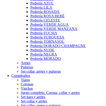
Pedrería AZUL
Pedrería LILA
Pedrería ROSADA
Pedrería ROSA BEBÉ
Pedrería CELESTE
Pedrería VERDE AGUA
Pedrería VERDE MANZANA
Pedrería FUCSIA
Pedrería TURQUESA
Pedrería TORNASOL
Pedrería DORADO CHAMPAGNE
Pedrería NUDE
Pedrería NEGRA
Pedrería MORADO
Aretes
Pulseras
Set collar, aretes y pulseras
Cumpleaños
Tiaras
Coronas
Vinchas
Juego completo: Corona, collar y aretes
Set tiara y aretes
Set collar y aretes
Set collar, aretes y pulseras