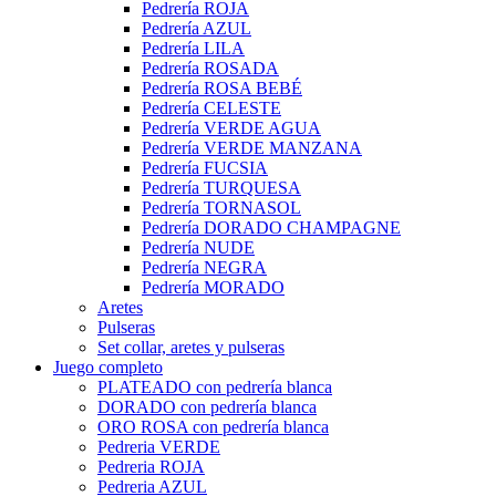
Pedrería ROJA
Pedrería AZUL
Pedrería LILA
Pedrería ROSADA
Pedrería ROSA BEBÉ
Pedrería CELESTE
Pedrería VERDE AGUA
Pedrería VERDE MANZANA
Pedrería FUCSIA
Pedrería TURQUESA
Pedrería TORNASOL
Pedrería DORADO CHAMPAGNE
Pedrería NUDE
Pedrería NEGRA
Pedrería MORADO
Aretes
Pulseras
Set collar, aretes y pulseras
Juego completo
PLATEADO con pedrería blanca
DORADO con pedrería blanca
ORO ROSA con pedrería blanca
Pedreria VERDE
Pedreria ROJA
Pedreria AZUL