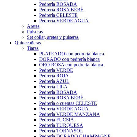
Pedrería ROSADA
Pedrería ROSA BEBÉ
Pedrería CELESTE
Pedrería VERDE AGUA
Aretes
Pulseras
Set collar, aretes y pulseras
Quinceañeras
Tiaras
PLATEADO con pedrería blanca
DORADO con pedrería blanca
ORO ROSA con pedrería blanca
Pedrería VERDE
Pedrería ROJA
Pedrería AZUL
Pedrería LILA
Pedrería ROSADA
Pedrería ROSA BEBÉ
Pedrería o cuentas CELESTE
Pedrería VERDE AGUA
Pedrería VERDE MANZANA
Pedrería FUCSIA
Pedrería TURQUESA
Pedrería TORNASOL
Pedrería DORADO CHAMPAGNE