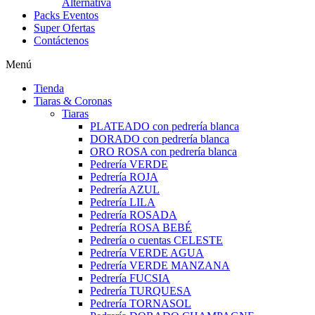
Alternativa
Packs Eventos
Super Ofertas
Contáctenos
Menú
Tienda
Tiaras & Coronas
Tiaras
PLATEADO con pedrería blanca
DORADO con pedrería blanca
ORO ROSA con pedrería blanca
Pedrería VERDE
Pedrería ROJA
Pedrería AZUL
Pedrería LILA
Pedrería ROSADA
Pedrería ROSA BEBÉ
Pedrería o cuentas CELESTE
Pedrería VERDE AGUA
Pedrería VERDE MANZANA
Pedrería FUCSIA
Pedrería TURQUESA
Pedrería TORNASOL