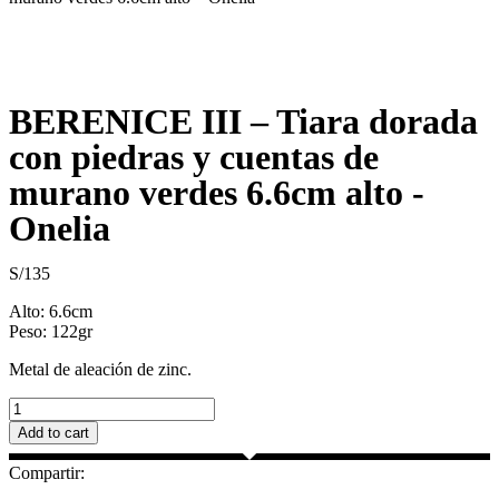
BERENICE III – Tiara dorada
con piedras y cuentas de
murano verdes 6.6cm alto -
Onelia
S/
135
Alto: 6.6cm
Peso: 122gr
Metal de aleación de zinc.
BERENICE
III
Add to cart
–
Tiara
Compartir:
dorada