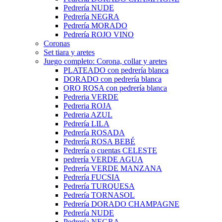
Pedrería NUDE
Pedrería NEGRA
Pedrería MORADO
Pedrería ROJO VINO
Coronas
Set tiara y aretes
Juego completo: Corona, collar y aretes
PLATEADO con pedrería blanca
DORADO con pedrería blanca
ORO ROSA con pedrería blanca
Pedreria VERDE
Pedreria ROJA
Pedreria AZUL
Pedrería LILA
Pedrería ROSADA
Pedrería ROSA BEBÉ
Pedrería o cuentas CELESTE
pedrería VERDE AGUA
Pedrería VERDE MANZANA
Pedrería FUCSIA
Pedrería TURQUESA
Pedrería TORNASOL
Pedrería DORADO CHAMPAGNE
Pedrería NUDE
Pedrería NEGRA