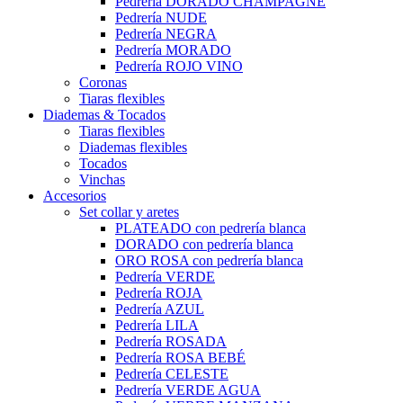
Pedrería DORADO CHAMPAGNE
Pedrería NUDE
Pedrería NEGRA
Pedrería MORADO
Pedrería ROJO VINO
Coronas
Tiaras flexibles
Diademas & Tocados
Tiaras flexibles
Diademas flexibles
Tocados
Vinchas
Accesorios
Set collar y aretes
PLATEADO con pedrería blanca
DORADO con pedrería blanca
ORO ROSA con pedrería blanca
Pedrería VERDE
Pedrería ROJA
Pedrería AZUL
Pedrería LILA
Pedrería ROSADA
Pedrería ROSA BEBÉ
Pedrería CELESTE
Pedrería VERDE AGUA