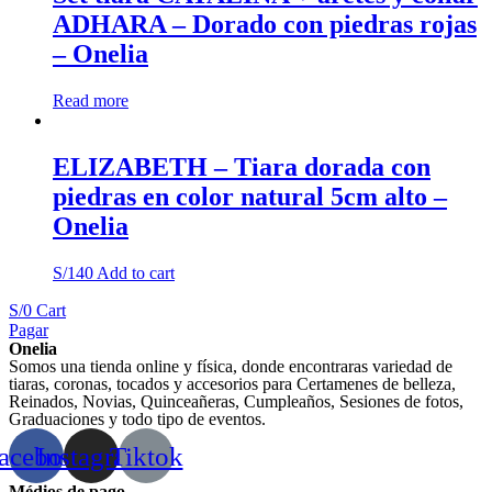
ADHARA – Dorado con piedras rojas
– Onelia
Read more
ELIZABETH – Tiara dorada con
piedras en color natural 5cm alto –
Onelia
S/
140
Add to cart
S/
0
Cart
Pagar
Onelia
Somos una tienda online y física, donde encontraras variedad de
tiaras, coronas, tocados y accesorios para Certamenes de belleza,
Reinados, Novias, Quinceañeras, Cumpleaños, Sesiones de fotos,
Graduaciones y todo tipo de eventos.
acebook
Instagram
Tiktok
Médios de pago