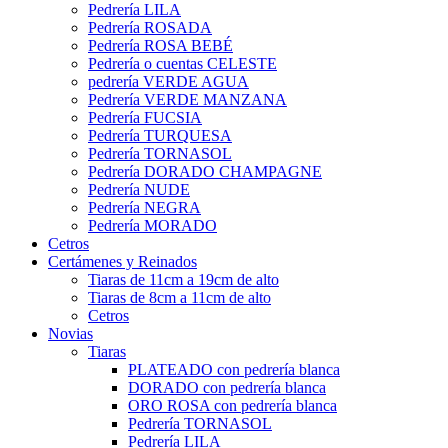
Pedrería LILA
Pedrería ROSADA
Pedrería ROSA BEBÉ
Pedrería o cuentas CELESTE
pedrería VERDE AGUA
Pedrería VERDE MANZANA
Pedrería FUCSIA
Pedrería TURQUESA
Pedrería TORNASOL
Pedrería DORADO CHAMPAGNE
Pedrería NUDE
Pedrería NEGRA
Pedrería MORADO
Cetros
Certámenes y Reinados
Tiaras de 11cm a 19cm de alto
Tiaras de 8cm a 11cm de alto
Cetros
Novias
Tiaras
PLATEADO con pedrería blanca
DORADO con pedrería blanca
ORO ROSA con pedrería blanca
Pedrería TORNASOL
Pedrería LILA