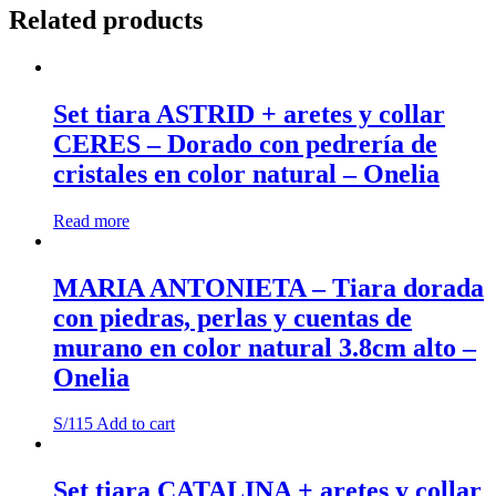
con
Related products
piedras
y
cuentas
de
murano
Set tiara ASTRID + aretes y collar
verdes
CERES – Dorado con pedrería de
6.6cm
alto
cristales en color natural – Onelia
-
Onelia
Read more
quantity
MARIA ANTONIETA – Tiara dorada
con piedras, perlas y cuentas de
murano en color natural 3.8cm alto –
Onelia
S/
115
Add to cart
Set tiara CATALINA + aretes y collar