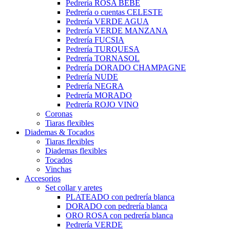
Pedrería ROSA BEBÉ
Pedrería o cuentas CELESTE
Pedrería VERDE AGUA
Pedrería VERDE MANZANA
Pedrería FUCSIA
Pedrería TURQUESA
Pedrería TORNASOL
Pedrería DORADO CHAMPAGNE
Pedrería NUDE
Pedrería NEGRA
Pedrería MORADO
Pedrería ROJO VINO
Coronas
Tiaras flexibles
Diademas & Tocados
Tiaras flexibles
Diademas flexibles
Tocados
Vinchas
Accesorios
Set collar y aretes
PLATEADO con pedrería blanca
DORADO con pedrería blanca
ORO ROSA con pedrería blanca
Pedrería VERDE