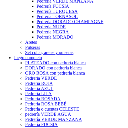
Pedrería VERDE MANZANA
Pedrería FUCSIA
Pedrería TURQUESA
Pedrería TORNASOL
Pedrería DORADO CHAMPAGNE
Pedrería NUDE
Pedrería NEGRA
Pedrería MORADO
Aretes
Pulseras
Set collar, aretes y pulseras
Juego completo
PLATEADO con pedrería blanca
DORADO con pedrería blanca
ORO ROSA con pedrería blanca
Pedreria VERDE
Pedreria ROJA
Pedreria AZUL
Pedrería LILA
Pedrería ROSADA
Pedrería ROSA BEBÉ
Pedrería o cuentas CELESTE
pedrería VERDE AGUA
Pedrería VERDE MANZANA
Pedrería FUCSIA