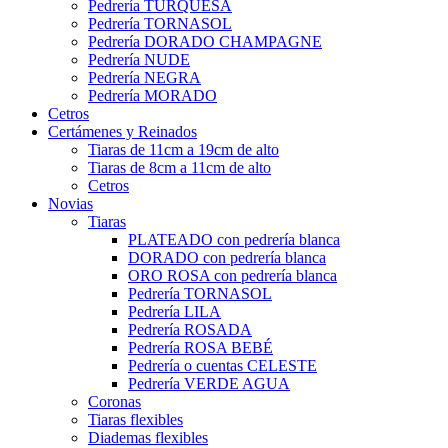
Pedrería TURQUESA
Pedrería TORNASOL
Pedrería DORADO CHAMPAGNE
Pedrería NUDE
Pedrería NEGRA
Pedrería MORADO
Cetros
Certámenes y Reinados
Tiaras de 11cm a 19cm de alto
Tiaras de 8cm a 11cm de alto
Cetros
Novias
Tiaras
PLATEADO con pedrería blanca
DORADO con pedrería blanca
ORO ROSA con pedrería blanca
Pedrería TORNASOL
Pedrería LILA
Pedrería ROSADA
Pedrería ROSA BEBÉ
Pedrería o cuentas CELESTE
Pedrería VERDE AGUA
Coronas
Tiaras flexibles
Diademas flexibles