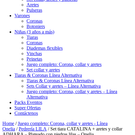
Aretes
Pulseras
Varones
Coronas
Botoniers
Niñas (3 años a más)
Tiaras
Coronas
Diademas flexibles
Vinchas
Peinetas
Juego completo: Corona, collar y aretes
Set collar y aretes
Tiaras & Coronas Línea Alternativa
Tiaras & Coronas Línea Alternativa
Sets Collar y aretes – Línea Alternativa
Juego completo: Corona, collar y aretes – Línea
Alternativa
Packs Eventos
Super Ofertas
Contáctenos
Home
/
Juego completo: Corona, collar y aretes - Línea
Onelia
/
Pedrería LILA
/ Set tiara CATALINA + aretes y collar
ADHARA – Plateado con piedras lilas – Onelia