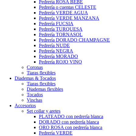
Pedrería ROSA BEBÉ
Pedrería o cuentas CELESTE
Pedrería VERDE AGUA
Pedrería VERDE MANZANA
Pedrería FUCSIA
Pedrería TURQUESA
Pedrería TORNASOL
Pedrería DORADO CHAMPAGNE
Pedrería NUDE
Pedrería NEGRA
Pedrería MORADO
Pedrería ROJO VINO
Coronas
Tiaras flexibles
Diademas & Tocados
Tiaras flexibles
Diademas flexibles
Tocados
Vinchas
Accesorios
Set collar y aretes
PLATEADO con pedrería blanca
DORADO con pedrería blanca
ORO ROSA con pedrería blanca
Pedrería VERDE