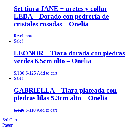
Set tiara JANE + aretes y collar
LEDA – Dorado con pedrería de
cristales rosadas – Onelia
Read more
Sale!
LEONOR – Tiara dorada con piedras
verdes 6.5cm alto – Onelia
S/
130
S/
125
Add to cart
Sale!
GABRIELLA – Tiara plateada con
piedras lilas 5.3cm alto – Onelia
S/
120
S/
110
Add to cart
S/
0
Cart
Pagar