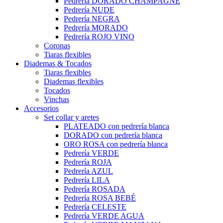
Pedrería DORADO CHAMPAGNE
Pedrería NUDE
Pedrería NEGRA
Pedrería MORADO
Pedrería ROJO VINO
Coronas
Tiaras flexibles
Diademas & Tocados
Tiaras flexibles
Diademas flexibles
Tocados
Vinchas
Accesorios
Set collar y aretes
PLATEADO con pedrería blanca
DORADO con pedrería blanca
ORO ROSA con pedrería blanca
Pedrería VERDE
Pedrería ROJA
Pedrería AZUL
Pedrería LILA
Pedrería ROSADA
Pedrería ROSA BEBÉ
Pedrería CELESTE
Pedrería VERDE AGUA