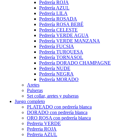
Pedrería ROJA
Pedrería AZUL
Pedrería LILA
Pedrería ROSADA
Pedrería ROSA BEBÉ
Pedrería CELESTE
Pedrería VERDE AGUA
Pedrería VERDE MANZANA
Pedrería FUCSIA
Pedrería TURQUESA
Pedrería TORNASOL
Pedrería DORADO CHAMPAGNE
Pedrería NUDE
Pedrería NEGRA
Pedrería MORADO
Aretes
Pulseras
Set collar, aretes y pulseras
Juego completo
PLATEADO con pedrería blanca
DORADO con pedrería blanca
ORO ROSA con pedrería blanca
Pedreria VERDE
Pedreria ROJA
Pedreria AZUL