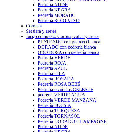
Pedrería NUDE
Pedrería NEGRA
Pedrería MORADO
Pedrería ROJO VINO
Coronas
Set tiara y aretes
Juego completo: Corona, collar y aretes
PLATEADO con pedrería blanca
DORADO con pedrería blanca
ORO ROSA con pedrería blanca
Pedreria VERDE
Pedreria ROJA
Pedreria AZUL
Pedrería LILA
Pedrería ROSADA
Pedrería ROSA BEBÉ
Pedrería o cuentas CELESTE
pedrería VERDE AGUA
Pedrería VERDE MANZANA
Pedrería FUCSIA
Pedrería TURQUESA
Pedrería TORNASOL
Pedrería DORADO CHAMPAGNE
Pedrería NUDE
Pedrería NEGRA