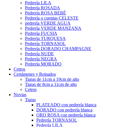
Pedrería LILA
Pedrería ROSADA
Pedrería ROSA BEBÉ
Pedrería o cuentas CELESTE
pedrería VERDE AGUA
Pedrería VERDE MANZANA
Pedrería FUCSIA
Pedrería TURQUESA
Pedrería TORNASOL
Pedrería DORADO CHAMPAGNE
Pedrería NUDE
Pedrería NEGRA
Pedrería MORADO
Cetros
Certámenes y Reinados
Tiaras de 11cm a 19cm de alto
Tiaras de 8cm a 11cm de alto
Cetros
Novias
Tiaras
PLATEADO con pedrería blanca
DORADO con pedrería blanca
ORO ROSA con pedrería blanca
Pedrería TORNASOL
Pedrería LILA