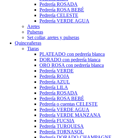
Pedrería ROSADA
Pedrería ROSA BEBÉ
Pedrería CELESTE
Pedrería VERDE AGUA
Aretes
Pulseras
Set collar, aretes y pulseras
Quinceañeras
Tiaras
PLATEADO con pedrería blanca
DORADO con pedrería blanca
ORO ROSA con pedrería blanca
Pedrería VERDE
Pedrería ROJA
Pedrería AZUL
Pedrería LILA
Pedrería ROSADA
Pedrería ROSA BEBÉ
Pedrería o cuentas CELESTE
Pedrería VERDE AGUA
Pedrería VERDE MANZANA
Pedrería FUCSIA
Pedrería TURQUESA
Pedrería TORNASOL
Pedrería DORADO CHAMPAGNE