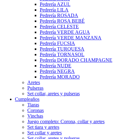
Pedrería AZUL
Pedrería LILA
Pedrería ROSADA
Pedrería ROSA BEBÉ
Pedrería CELESTE
Pedrería VERDE AGUA
Pedrería VERDE MANZANA
Pedrería FUCSIA
Pedrería TURQUESA
Pedrería TORNASOL
Pedrería DORADO CHAMPAGNE
Pedrería NUDE
Pedrería NEGRA
Pedrería MORADO
Aretes
Pulseras
Set collar, aretes y pulseras
Cumpleaños
Tiaras
Coronas
Vinchas
Juego completo: Corona, collar y aretes
Set tiara y aretes
Set collar y aretes
Set collar, aretes y pulseras