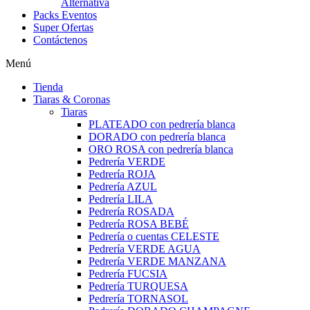
Alternativa
Packs Eventos
Super Ofertas
Contáctenos
Menú
Tienda
Tiaras & Coronas
Tiaras
PLATEADO con pedrería blanca
DORADO con pedrería blanca
ORO ROSA con pedrería blanca
Pedrería VERDE
Pedrería ROJA
Pedrería AZUL
Pedrería LILA
Pedrería ROSADA
Pedrería ROSA BEBÉ
Pedrería o cuentas CELESTE
Pedrería VERDE AGUA
Pedrería VERDE MANZANA
Pedrería FUCSIA
Pedrería TURQUESA
Pedrería TORNASOL