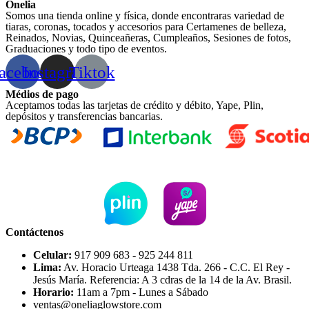
Onelia
Somos una tienda online y física, donde encontraras variedad de
tiaras, coronas, tocados y accesorios para Certamenes de belleza,
Reinados, Novias, Quinceañeras, Cumpleaños, Sesiones de fotos,
Graduaciones y todo tipo de eventos.
acebook
Instagram
Tiktok
Médios de pago
Aceptamos todas las tarjetas de crédito y débito, Yape, Plin,
depósitos y transferencias bancarias.
Contáctenos
Celular:
917 909 683 - 925 244 811
Lima:
Av. Horacio Urteaga 1438 Tda. 266 - C.C. El Rey -
Jesús María. Referencia: A 3 cdras de la 14 de la Av. Brasil.
Horario:
11am a 7pm - Lunes a Sábado
ventas@oneliaglowstore.com