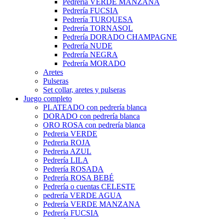
Pedrería VERDE MANZANA
Pedrería FUCSIA
Pedrería TURQUESA
Pedrería TORNASOL
Pedrería DORADO CHAMPAGNE
Pedrería NUDE
Pedrería NEGRA
Pedrería MORADO
Aretes
Pulseras
Set collar, aretes y pulseras
Juego completo
PLATEADO con pedrería blanca
DORADO con pedrería blanca
ORO ROSA con pedrería blanca
Pedreria VERDE
Pedreria ROJA
Pedreria AZUL
Pedrería LILA
Pedrería ROSADA
Pedrería ROSA BEBÉ
Pedrería o cuentas CELESTE
pedrería VERDE AGUA
Pedrería VERDE MANZANA
Pedrería FUCSIA