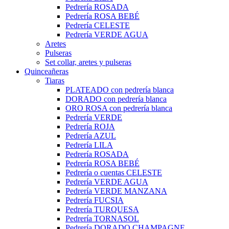
Pedrería ROSADA
Pedrería ROSA BEBÉ
Pedrería CELESTE
Pedrería VERDE AGUA
Aretes
Pulseras
Set collar, aretes y pulseras
Quinceañeras
Tiaras
PLATEADO con pedrería blanca
DORADO con pedrería blanca
ORO ROSA con pedrería blanca
Pedrería VERDE
Pedrería ROJA
Pedrería AZUL
Pedrería LILA
Pedrería ROSADA
Pedrería ROSA BEBÉ
Pedrería o cuentas CELESTE
Pedrería VERDE AGUA
Pedrería VERDE MANZANA
Pedrería FUCSIA
Pedrería TURQUESA
Pedrería TORNASOL
Pedrería DORADO CHAMPAGNE