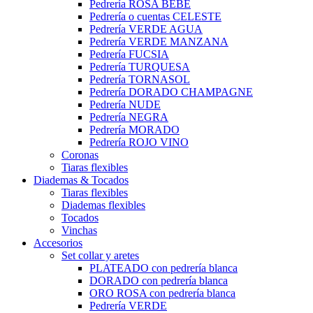
Pedrería ROSA BEBÉ
Pedrería o cuentas CELESTE
Pedrería VERDE AGUA
Pedrería VERDE MANZANA
Pedrería FUCSIA
Pedrería TURQUESA
Pedrería TORNASOL
Pedrería DORADO CHAMPAGNE
Pedrería NUDE
Pedrería NEGRA
Pedrería MORADO
Pedrería ROJO VINO
Coronas
Tiaras flexibles
Diademas & Tocados
Tiaras flexibles
Diademas flexibles
Tocados
Vinchas
Accesorios
Set collar y aretes
PLATEADO con pedrería blanca
DORADO con pedrería blanca
ORO ROSA con pedrería blanca
Pedrería VERDE