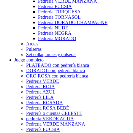
Pedrería VERDE MANZANA
Pedrería FUCSIA
Pedrería TURQUESA
Pedrería TORNASOL
Pedrería DORADO CHAMPAGNE
Pedrería NUDE
Pedrería NEGRA
Pedrería MORADO
Aretes
Pulseras
Set collar, aretes y pulseras
Juego completo
PLATEADO con pedrería blanca
DORADO con pedrería blanca
ORO ROSA con pedrería blanca
Pedreria VERDE
Pedreria ROJA
Pedreria AZUL
Pedrería LILA
Pedrería ROSADA
Pedrería ROSA BEBÉ
Pedrería o cuentas CELESTE
pedrería VERDE AGUA
Pedrería VERDE MANZANA
Pedrería FUCSIA