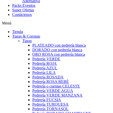
Alternativa
Packs Eventos
Super Ofertas
Contáctenos
Menú
Tienda
Tiaras & Coronas
Tiaras
PLATEADO con pedrería blanca
DORADO con pedrería blanca
ORO ROSA con pedrería blanca
Pedrería VERDE
Pedrería ROJA
Pedrería AZUL
Pedrería LILA
Pedrería ROSADA
Pedrería ROSA BEBÉ
Pedrería o cuentas CELESTE
Pedrería VERDE AGUA
Pedrería VERDE MANZANA
Pedrería FUCSIA
Pedrería TURQUESA
Pedrería TORNASOL