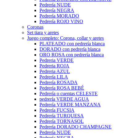
Pedrería NUDE
Pedrería NEGRA
Pedrería MORADO
Pedrería ROJO VINO
Coronas
Set tiara y aretes
Juego completo: Corona, collar y aretes
PLATEADO con pedrería blanca
DORADO con pedrería blanca
ORO ROSA con pedrería blanca
Pedreria VERDE
Pedreria ROJA
Pedreria AZUL
Pedrería LILA
Pedrería ROSADA
Pedrería ROSA BEBÉ
Pedrería o cuentas CELESTE
pedrería VERDE AGUA
Pedrería VERDE MANZANA
Pedrería FUCSIA
Pedrería TURQUESA
Pedrería TORNASOL
Pedrería DORADO CHAMPAGNE
Pedrería NUDE
Pedrería NEGRA