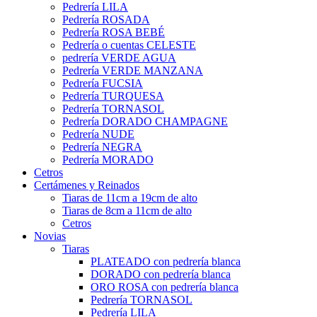
Pedrería LILA
Pedrería ROSADA
Pedrería ROSA BEBÉ
Pedrería o cuentas CELESTE
pedrería VERDE AGUA
Pedrería VERDE MANZANA
Pedrería FUCSIA
Pedrería TURQUESA
Pedrería TORNASOL
Pedrería DORADO CHAMPAGNE
Pedrería NUDE
Pedrería NEGRA
Pedrería MORADO
Cetros
Certámenes y Reinados
Tiaras de 11cm a 19cm de alto
Tiaras de 8cm a 11cm de alto
Cetros
Novias
Tiaras
PLATEADO con pedrería blanca
DORADO con pedrería blanca
ORO ROSA con pedrería blanca
Pedrería TORNASOL
Pedrería LILA