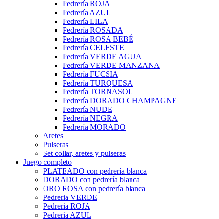
Pedrería ROJA
Pedrería AZUL
Pedrería LILA
Pedrería ROSADA
Pedrería ROSA BEBÉ
Pedrería CELESTE
Pedrería VERDE AGUA
Pedrería VERDE MANZANA
Pedrería FUCSIA
Pedrería TURQUESA
Pedrería TORNASOL
Pedrería DORADO CHAMPAGNE
Pedrería NUDE
Pedrería NEGRA
Pedrería MORADO
Aretes
Pulseras
Set collar, aretes y pulseras
Juego completo
PLATEADO con pedrería blanca
DORADO con pedrería blanca
ORO ROSA con pedrería blanca
Pedreria VERDE
Pedreria ROJA
Pedreria AZUL