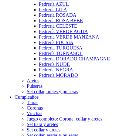
Pedrería AZUL
Pedrería LILA
Pedrería ROSADA
Pedrería ROSA BEBÉ
Pedrería CELESTE
Pedrería VERDE AGUA
Pedrería VERDE MANZANA
Pedrería FUCSIA
Pedrería TURQUESA
Pedrería TORNASOL
Pedrería DORADO CHAMPAGNE
Pedrería NUDE
Pedrería NEGRA
Pedrería MORADO
Aretes
Pulseras
Set collar, aretes y pulseras
Cumpleaños
Tiaras
Coronas
Vinchas
Juego completo: Corona, collar y aretes
Set tiara y aretes
Set collar y aretes
Set collar, aretes y pulseras