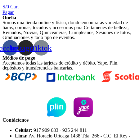
S/
0
Cart
Pagar
Onelia
Somos una tienda online y física, donde encontraras variedad de
tiaras, coronas, tocados y accesorios para Certamenes de belleza,
Reinados, Novias, Quinceañeras, Cumpleaños, Sesiones de fotos,
Graduaciones y todo tipo de eventos.
acebook
Instagram
Tiktok
Médios de pago
Aceptamos todas las tarjetas de crédito y débito, Yape, Plin,
depósitos y transferencias bancarias.
Contáctenos
Celular:
917 909 683 - 925 244 811
Lima:
Av. Horacio Urteaga 1438 Tda. 266 - C.C. El Rey -