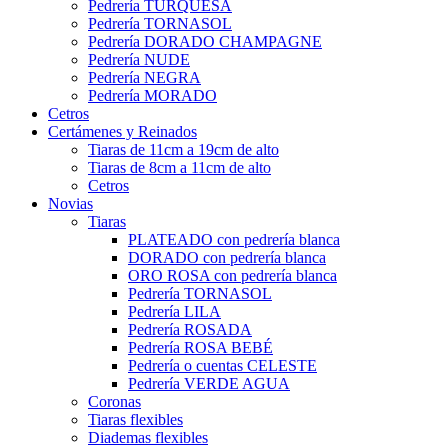
Pedrería TURQUESA
Pedrería TORNASOL
Pedrería DORADO CHAMPAGNE
Pedrería NUDE
Pedrería NEGRA
Pedrería MORADO
Cetros
Certámenes y Reinados
Tiaras de 11cm a 19cm de alto
Tiaras de 8cm a 11cm de alto
Cetros
Novias
Tiaras
PLATEADO con pedrería blanca
DORADO con pedrería blanca
ORO ROSA con pedrería blanca
Pedrería TORNASOL
Pedrería LILA
Pedrería ROSADA
Pedrería ROSA BEBÉ
Pedrería o cuentas CELESTE
Pedrería VERDE AGUA
Coronas
Tiaras flexibles
Diademas flexibles