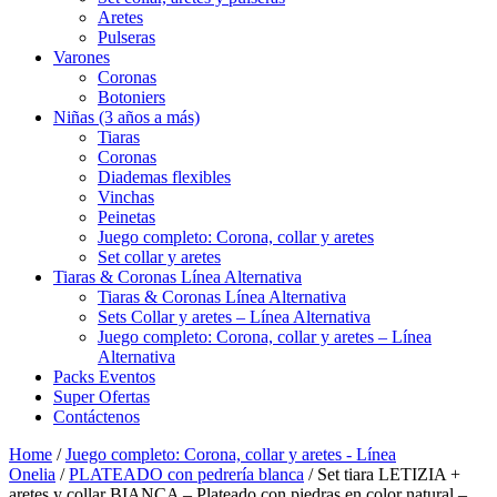
Aretes
Pulseras
Varones
Coronas
Botoniers
Niñas (3 años a más)
Tiaras
Coronas
Diademas flexibles
Vinchas
Peinetas
Juego completo: Corona, collar y aretes
Set collar y aretes
Tiaras & Coronas Línea Alternativa
Tiaras & Coronas Línea Alternativa
Sets Collar y aretes – Línea Alternativa
Juego completo: Corona, collar y aretes – Línea
Alternativa
Packs Eventos
Super Ofertas
Contáctenos
Home
/
Juego completo: Corona, collar y aretes - Línea
Onelia
/
PLATEADO con pedrería blanca
/ Set tiara LETIZIA +
aretes y collar BIANCA – Plateado con piedras en color natural –