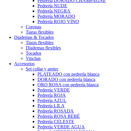
Pedrería DORADO CHAMPAGNE
Pedrería NUDE
Pedrería NEGRA
Pedrería MORADO
Pedrería ROJO VINO
Coronas
Tiaras flexibles
Diademas & Tocados
Tiaras flexibles
Diademas flexibles
Tocados
Vinchas
Accesorios
Set collar y aretes
PLATEADO con pedrería blanca
DORADO con pedrería blanca
ORO ROSA con pedrería blanca
Pedrería VERDE
Pedrería ROJA
Pedrería AZUL
Pedrería LILA
Pedrería ROSADA
Pedrería ROSA BEBÉ
Pedrería CELESTE
Pedrería VERDE AGUA