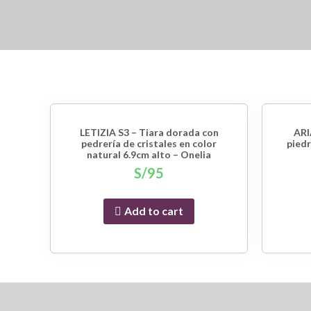
LETIZIA S3 – Tiara dorada con
ARI
pedrería de cristales en color
piedr
natural 6.9cm alto – Onelia
S/
95
Add to cart