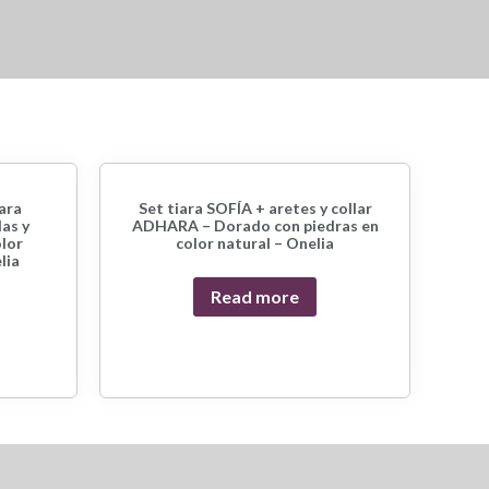
ara
Set tiara SOFÍA + aretes y collar
las y
ADHARA – Dorado con piedras en
lor
color natural – Onelia
lia
Read more