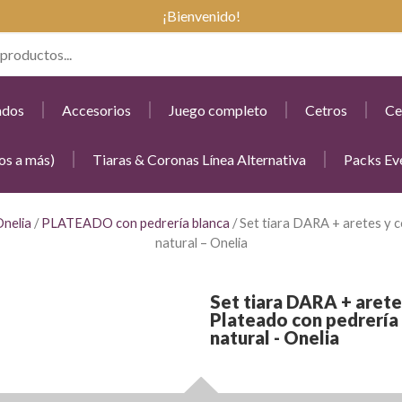
¡Bienvenido!
ados
Accesorios
Juego completo
Cetros
Ce
os a más)
Tiaras & Coronas Línea Alternativa
Packs Ev
Onelia
/
PLATEADO con pedrería blanca
/ Set tiara DARA + aretes y c
natural – Onelia
Set tiara DARA + arete
Plateado con pedrería 
natural - Onelia