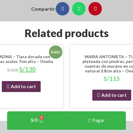
Compartir:
Related products
Sale!
ADNA – Tiara dorada con
MARIA ANTONIETA – Ti
as azules 7cm alto – Onelia
plateada con piedras, per
cuentas de murano en co
S/
130
S/
150
natural 3.8cm alto – One
S/
115
Add to cart
Add to cart
S/
0
Pagar