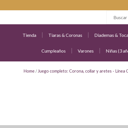
Tienda
Tiaras & Coronas
Diademas & Toc
Cumpleaños
Varones
Niñas (3 añ
Home
/
Juego completo: Corona, collar y aretes - Línea 