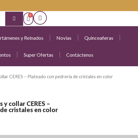
rtámenes y Reinados
Novias
Quinceañeras
entos
Super Ofertas
Contáctenos
ollar CERES – Plateado con pedrería de cristales en color
s y collar CERES –
de cristales en color