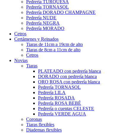
Pedrería TURQUESA
Pedrería TORNASOL
Pedrería DORADO CHAMPAGNE
Pedrería NUDE
Pedrería NEGRA
Pedrería MORADO
Cetros
Certámenes y Reinados
Tiaras de 11cm a 19cm de alto
Tiaras de 8cm a 11cm de alto
Cetros
Novias
Tiaras
PLATEADO con pedrería blanca
DORADO con pedrería blanca
ORO ROSA con pedrería blanca
Pedrería TORNASOL
Pedrería LILA
Pedrería ROSADA
Pedrería ROSA BEBÉ
Pedrería o cuentas CELESTE
Pedrería VERDE AGUA
Coronas
Tiaras flexibles
Diademas flexibles