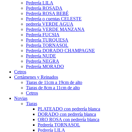
Pedrería LILA
Pedrería ROSADA
Pedrería ROSA BEBÉ
Pedrería o cuentas CELESTE
pedrería VERDE AGUA
Pedrería VERDE MANZANA
Pedrería FUCSIA
Pedrería TURQUESA
Pedrería TORNASOL
Pedrería DORADO CHAMPAGNE
Pedrería NUDE
Pedrería NEGRA
Pedrería MORADO
Cetros
Certámenes y Reinados
Tiaras de 11cm a 19cm de alto
Tiaras de 8cm a 11cm de alto
Cetros
Novias
Tiaras
PLATEADO con pedrería blanca
DORADO con pedrería blanca
ORO ROSA con pedrería blanca
Pedrería TORNASOL
Pedrería LILA