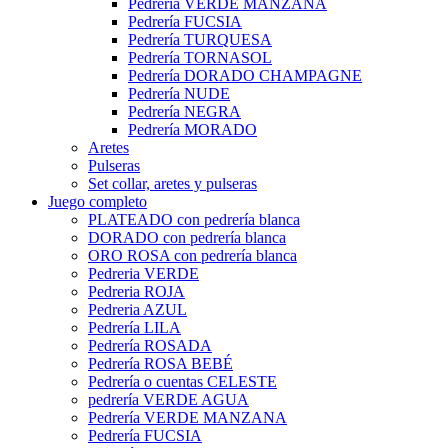
Pedrería VERDE MANZANA
Pedrería FUCSIA
Pedrería TURQUESA
Pedrería TORNASOL
Pedrería DORADO CHAMPAGNE
Pedrería NUDE
Pedrería NEGRA
Pedrería MORADO
Aretes
Pulseras
Set collar, aretes y pulseras
Juego completo
PLATEADO con pedrería blanca
DORADO con pedrería blanca
ORO ROSA con pedrería blanca
Pedreria VERDE
Pedreria ROJA
Pedreria AZUL
Pedrería LILA
Pedrería ROSADA
Pedrería ROSA BEBÉ
Pedrería o cuentas CELESTE
pedrería VERDE AGUA
Pedrería VERDE MANZANA
Pedrería FUCSIA