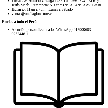
Lima:
Av. Horacio Urteaga 1438 Tda. 266 - C.C. El Rey -
Jesús María. Referencia: A 3 cdras de la 14 de la Av. Brasil.
Horario:
11am a 7pm - Lunes a Sábado
ventas@oneliaglowstore.com
Envíos a todo el Perú
Atención personalizada a los WhatsApp 917909683 -
925244811