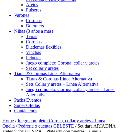
Aretes
Pulseras
Varones
Coronas
Botoniers
Niñas (3 años a más)
Tiaras
Coronas
Diademas flexibles
Vinchas
Peinetas
Juego completo: Corona, collar y aretes
Set collar y aretes
Tiaras & Coronas Línea Alternativa
Tiaras & Coronas Línea Alternativa
Sets Collar y aretes – Línea Alternativa
Juego completo: Corona, collar y aretes – Línea
Alternativa
Packs Eventos
Super Ofertas
Contáctenos
Home
/
Juego completo: Corona, collar y aretes - Línea
Onelia
/
Pedrería o cuentas CELESTE
/ Set tiara ARIADNA +
aretes y collar LYRA – Plateado con piedras – Onelia