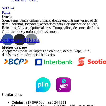
S/
140
Add to cart
S/
0
Cart
Pagar
Onelia
Somos una tienda online y física, donde encontraras variedad de
tiaras, coronas, tocados y accesorios para Certamenes de belleza,
Reinados, Novias, Quinceañeras, Cumpleaños, Sesiones de fotos,
Graduaciones y todo tipo de eventos.
acebook
Instagram
Tiktok
Médios de pago
Aceptamos todas las tarjetas de crédito y débito, Yape, Plin,
depósitos y transferencias bancarias.
Contáctenos
Celular:
917 909 683 - 925 244 811