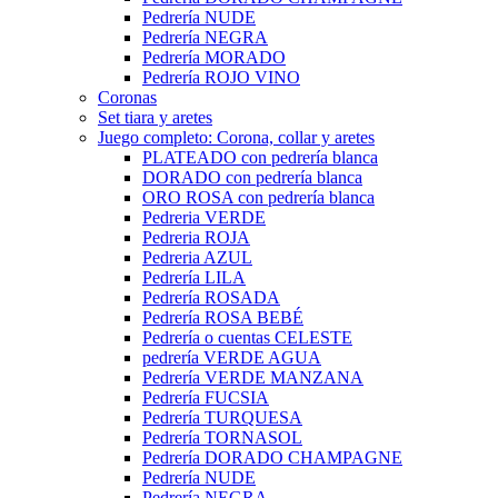
Pedrería NUDE
Pedrería NEGRA
Pedrería MORADO
Pedrería ROJO VINO
Coronas
Set tiara y aretes
Juego completo: Corona, collar y aretes
PLATEADO con pedrería blanca
DORADO con pedrería blanca
ORO ROSA con pedrería blanca
Pedreria VERDE
Pedreria ROJA
Pedreria AZUL
Pedrería LILA
Pedrería ROSADA
Pedrería ROSA BEBÉ
Pedrería o cuentas CELESTE
pedrería VERDE AGUA
Pedrería VERDE MANZANA
Pedrería FUCSIA
Pedrería TURQUESA
Pedrería TORNASOL
Pedrería DORADO CHAMPAGNE
Pedrería NUDE
Pedrería NEGRA