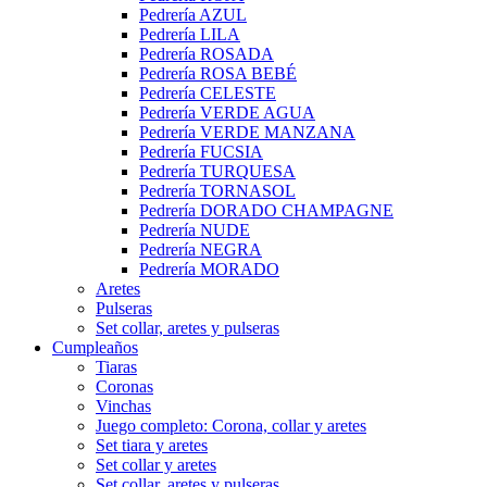
Pedrería AZUL
Pedrería LILA
Pedrería ROSADA
Pedrería ROSA BEBÉ
Pedrería CELESTE
Pedrería VERDE AGUA
Pedrería VERDE MANZANA
Pedrería FUCSIA
Pedrería TURQUESA
Pedrería TORNASOL
Pedrería DORADO CHAMPAGNE
Pedrería NUDE
Pedrería NEGRA
Pedrería MORADO
Aretes
Pulseras
Set collar, aretes y pulseras
Cumpleaños
Tiaras
Coronas
Vinchas
Juego completo: Corona, collar y aretes
Set tiara y aretes
Set collar y aretes
Set collar, aretes y pulseras