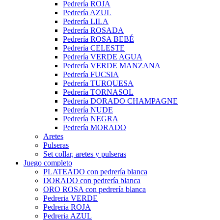
Pedrería ROJA
Pedrería AZUL
Pedrería LILA
Pedrería ROSADA
Pedrería ROSA BEBÉ
Pedrería CELESTE
Pedrería VERDE AGUA
Pedrería VERDE MANZANA
Pedrería FUCSIA
Pedrería TURQUESA
Pedrería TORNASOL
Pedrería DORADO CHAMPAGNE
Pedrería NUDE
Pedrería NEGRA
Pedrería MORADO
Aretes
Pulseras
Set collar, aretes y pulseras
Juego completo
PLATEADO con pedrería blanca
DORADO con pedrería blanca
ORO ROSA con pedrería blanca
Pedreria VERDE
Pedreria ROJA
Pedreria AZUL