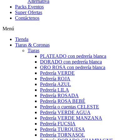
Alternativa
Packs Eventos
Super Ofertas
Contáctenos
Menú
Tienda
Tiaras & Coronas
Tiaras
PLATEADO con pedrería blanca
DORADO con pedrería blanca
ORO ROSA con pedrería blanca
Pedrería VERDE
Pedrería ROJA
Pedrería AZUL
Pedrería LILA
Pedrería ROSADA
Pedrería ROSA BEBÉ
Pedrería o cuentas CELESTE
Pedrería VERDE AGUA
Pedrería VERDE MANZANA
Pedrería FUCSIA
Pedrería TURQUESA
Pedrería TORNASOL