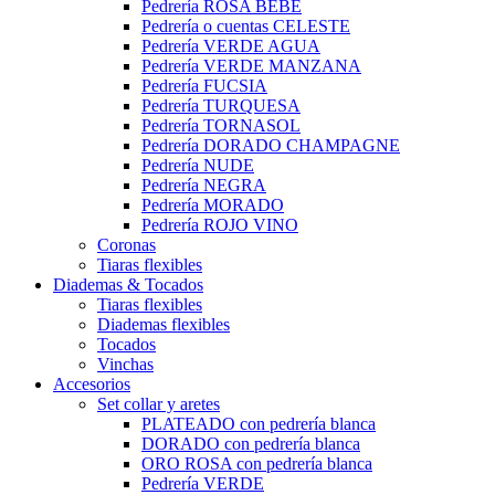
Pedrería ROSA BEBÉ
Pedrería o cuentas CELESTE
Pedrería VERDE AGUA
Pedrería VERDE MANZANA
Pedrería FUCSIA
Pedrería TURQUESA
Pedrería TORNASOL
Pedrería DORADO CHAMPAGNE
Pedrería NUDE
Pedrería NEGRA
Pedrería MORADO
Pedrería ROJO VINO
Coronas
Tiaras flexibles
Diademas & Tocados
Tiaras flexibles
Diademas flexibles
Tocados
Vinchas
Accesorios
Set collar y aretes
PLATEADO con pedrería blanca
DORADO con pedrería blanca
ORO ROSA con pedrería blanca
Pedrería VERDE