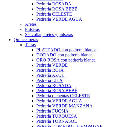
Pedrería ROSADA
Pedrería ROSA BEBÉ
Pedrería CELESTE
Pedrería VERDE AGUA
Aretes
Pulseras
Set collar, aretes y pulseras
Quinceañeras
Tiaras
PLATEADO con pedrería blanca
DORADO con pedrería blanca
ORO ROSA con pedrería blanca
Pedrería VERDE
Pedrería ROJA
Pedrería AZUL
Pedrería LILA
Pedrería ROSADA
Pedrería ROSA BEBÉ
Pedrería o cuentas CELESTE
Pedrería VERDE AGUA
Pedrería VERDE MANZANA
Pedrería FUCSIA
Pedrería TURQUESA
Pedrería TORNASOL
Pedrería DORADO CHAMPAGNE