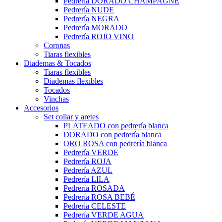
Pedrería DORADO CHAMPAGNE
Pedrería NUDE
Pedrería NEGRA
Pedrería MORADO
Pedrería ROJO VINO
Coronas
Tiaras flexibles
Diademas & Tocados
Tiaras flexibles
Diademas flexibles
Tocados
Vinchas
Accesorios
Set collar y aretes
PLATEADO con pedrería blanca
DORADO con pedrería blanca
ORO ROSA con pedrería blanca
Pedrería VERDE
Pedrería ROJA
Pedrería AZUL
Pedrería LILA
Pedrería ROSADA
Pedrería ROSA BEBÉ
Pedrería CELESTE
Pedrería VERDE AGUA