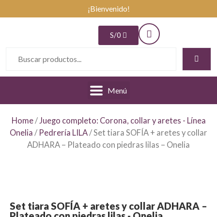
¡Bienvenido!
S/
0
Menú
Home
/
Juego completo: Corona, collar y aretes - Línea
Onelia
/
Pedrería LILA
/ Set tiara SOFÍA + aretes y collar
ADHARA – Plateado con piedras lilas – Onelia
Set tiara SOFÍA + aretes y collar ADHARA –
Plateado con piedras lilas - Onelia