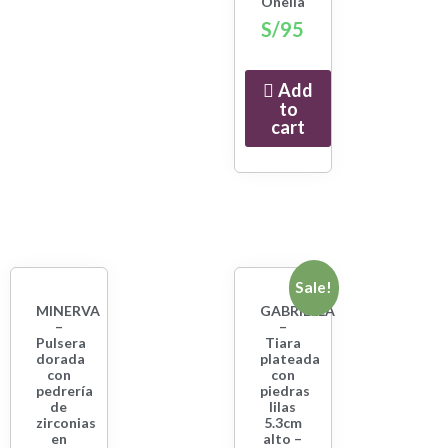
Onelia
S/
95
Add
to
cart
Sale!
MINERVA
GABRIELLA
–
–
Pulsera
Tiara
dorada
plateada
con
con
pedrería
piedras
de
lilas
zirconias
5.3cm
en
alto –