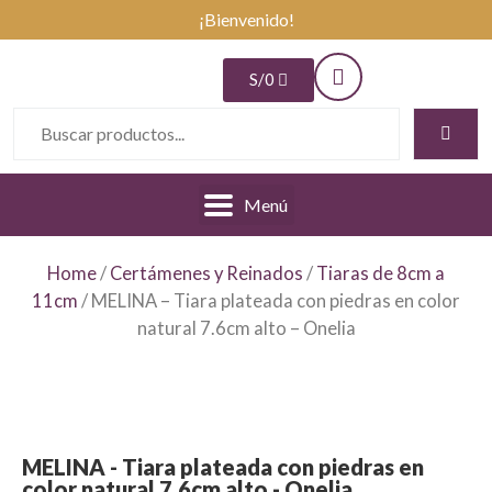
¡Bienvenido!
S/
0
Menú
Home
/
Certámenes y Reinados
/
Tiaras de 8cm a
11cm
/ MELINA – Tiara plateada con piedras en color
natural 7.6cm alto – Onelia
MELINA - Tiara plateada con piedras en
color natural 7.6cm alto - Onelia