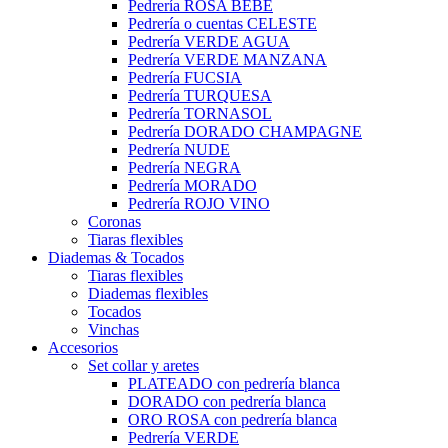
Pedrería ROSA BEBÉ
Pedrería o cuentas CELESTE
Pedrería VERDE AGUA
Pedrería VERDE MANZANA
Pedrería FUCSIA
Pedrería TURQUESA
Pedrería TORNASOL
Pedrería DORADO CHAMPAGNE
Pedrería NUDE
Pedrería NEGRA
Pedrería MORADO
Pedrería ROJO VINO
Coronas
Tiaras flexibles
Diademas & Tocados
Tiaras flexibles
Diademas flexibles
Tocados
Vinchas
Accesorios
Set collar y aretes
PLATEADO con pedrería blanca
DORADO con pedrería blanca
ORO ROSA con pedrería blanca
Pedrería VERDE