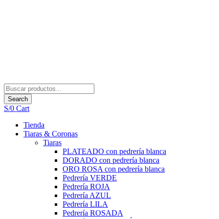
Search
S/
0
Cart
Tienda
Tiaras & Coronas
Tiaras
PLATEADO con pedrería blanca
DORADO con pedrería blanca
ORO ROSA con pedrería blanca
Pedrería VERDE
Pedrería ROJA
Pedrería AZUL
Pedrería LILA
Pedrería ROSADA