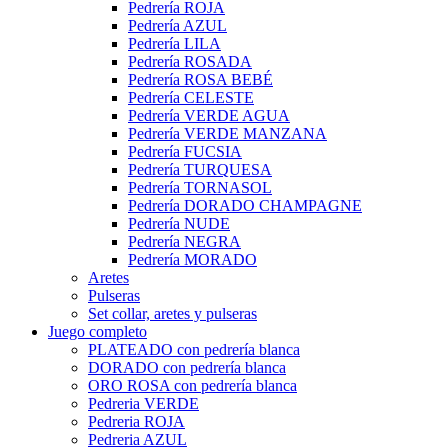
Pedrería ROJA
Pedrería AZUL
Pedrería LILA
Pedrería ROSADA
Pedrería ROSA BEBÉ
Pedrería CELESTE
Pedrería VERDE AGUA
Pedrería VERDE MANZANA
Pedrería FUCSIA
Pedrería TURQUESA
Pedrería TORNASOL
Pedrería DORADO CHAMPAGNE
Pedrería NUDE
Pedrería NEGRA
Pedrería MORADO
Aretes
Pulseras
Set collar, aretes y pulseras
Juego completo
PLATEADO con pedrería blanca
DORADO con pedrería blanca
ORO ROSA con pedrería blanca
Pedreria VERDE
Pedreria ROJA
Pedreria AZUL