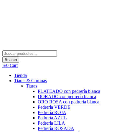
Search
S/
0
Cart
Tienda
Tiaras & Coronas
Tiaras
PLATEADO con pedrería blanca
DORADO con pedrería blanca
ORO ROSA con pedrería blanca
Pedrería VERDE
Pedrería ROJA
Pedrería AZUL
Pedrería LILA
Pedrería ROSADA