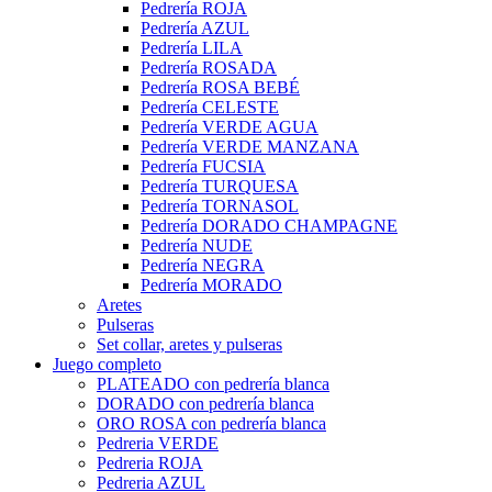
Pedrería ROJA
Pedrería AZUL
Pedrería LILA
Pedrería ROSADA
Pedrería ROSA BEBÉ
Pedrería CELESTE
Pedrería VERDE AGUA
Pedrería VERDE MANZANA
Pedrería FUCSIA
Pedrería TURQUESA
Pedrería TORNASOL
Pedrería DORADO CHAMPAGNE
Pedrería NUDE
Pedrería NEGRA
Pedrería MORADO
Aretes
Pulseras
Set collar, aretes y pulseras
Juego completo
PLATEADO con pedrería blanca
DORADO con pedrería blanca
ORO ROSA con pedrería blanca
Pedreria VERDE
Pedreria ROJA
Pedreria AZUL