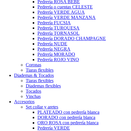
Pedrería ROSA BEBÉ
Pedrería o cuentas CELESTE
Pedrería VERDE AGUA
Pedrería VERDE MANZANA
Pedrería FUCSIA
Pedrería TURQUESA
Pedrería TORNASOL
Pedrería DORADO CHAMPAGNE
Pedrería NUDE
Pedrería NEGRA
Pedrería MORADO
Pedrería ROJO VINO
Coronas
Tiaras flexibles
Diademas & Tocados
Tiaras flexibles
Diademas flexibles
Tocados
Vinchas
Accesorios
Set collar y aretes
PLATEADO con pedrería blanca
DORADO con pedrería blanca
ORO ROSA con pedrería blanca
Pedrería VERDE