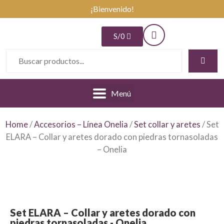
¡Bienvenido!
S/
0
Menú
Home
/
Accesorios – Línea Onelia
/
Set collar y aretes
/ Set
ELARA – Collar y aretes dorado con piedras tornasoladas
– Onelia
Set ELARA – Collar y aretes dorado con
piedras tornasoladas - Onelia