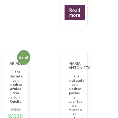
Read
more
Sale!
ARIADNA
MARIA
–
ANTONIETA
Tiara
–
dorada
Tiara
con
plateada
piedras
con
azules
piedras,
7cm
perlas
alto –
y
Onelia
cuentas
de
S/
150
murano
en
S/
130