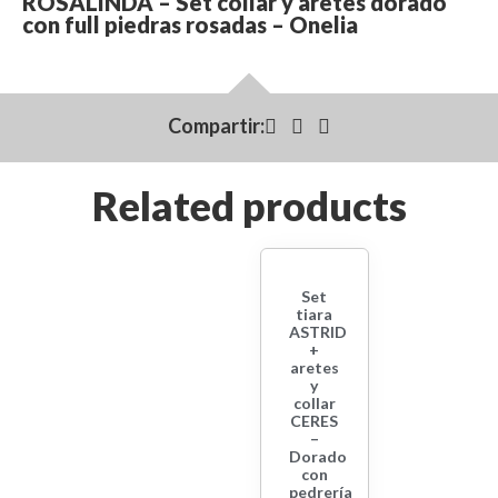
ROSALINDA – Set collar y aretes dorado
con full piedras rosadas – Onelia
Compartir:
Related products
Set
tiara
ASTRID
+
aretes
y
collar
CERES
–
Dorado
con
pedrería