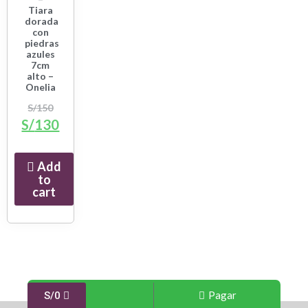
Tiara
dorada
con
piedras
azules
7cm
alto –
Onelia
S/
150
S/
130
Add
to
cart
Pagar
S/
0