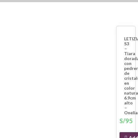
LETIZI
S3
–
Tiara
dorad
con
pedrer
de
crista
en
color
natura
6.9cm
alto
–
Onelia
S/
95
Ad