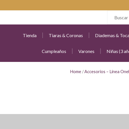
Tienda
Tiaras & Coronas
Diademas & Toc
Cumpleaños
Varones
Niñas (3 añ
Home
/
Accesorios – Línea Onel