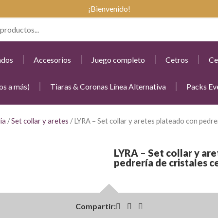
¡Bienvenido!
ados
Accesorios
Juego completo
Cetros
Ce
os a más)
Tiaras & Coronas Línea Alternativa
Packs Ev
ia
/
Set collar y aretes
/ LYRA – Set collar y aretes plateado con pedrer
LYRA – Set collar y ar
pedrería de cristales c
Compartir: