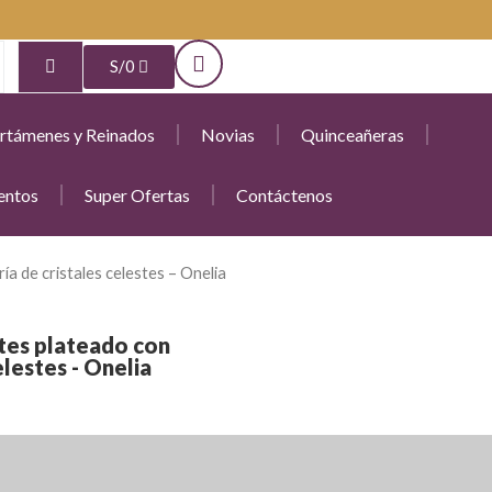
S/
0
rtámenes y Reinados
Novias
Quinceañeras
entos
Super Ofertas
Contáctenos
ía de cristales celestes – Onelia
etes plateado con
elestes - Onelia