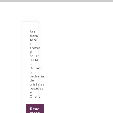
Set
tiara
JANE
+
aretes
y
collar
LEDA
–
Dorado
con
pedrería
de
cristales
rosadas
–
Onelia
Read
more