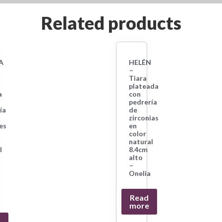
Related products
A
HELÉN
–
Tiara
plateada
a
con
pedrería
ía
de
zirconias
les
en
color
natural
l
8.4cm
alto
–
Onelia
Read
more
d