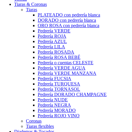
Tiaras & Coronas
Tiaras
PLATEADO con pedrería blanca
DORADO con pedrería blanca
ORO ROSA con pedrería blanca
Pedrería VERDE
Pedrería ROJA
Pedrería AZUL
Pedrería LILA
Pedrería ROSADA
Pedrería ROSA BEBÉ
Pedrería o cuentas CELESTE
Pedrería VERDE AGUA
Pedrería VERDE MANZANA
Pedrería FUCSIA
Pedrería TURQUESA
Pedrería TORNASOL
Pedrería DORADO CHAMPAGNE
Pedrería NUDE
Pedrería NEGRA
Pedrería MORADO
Pedrería ROJO VINO
Coronas
Tiaras flexibles
Diademas & Tocados