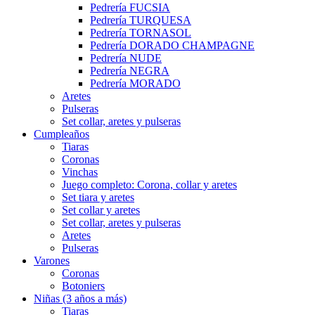
Pedrería FUCSIA
Pedrería TURQUESA
Pedrería TORNASOL
Pedrería DORADO CHAMPAGNE
Pedrería NUDE
Pedrería NEGRA
Pedrería MORADO
Aretes
Pulseras
Set collar, aretes y pulseras
Cumpleaños
Tiaras
Coronas
Vinchas
Juego completo: Corona, collar y aretes
Set tiara y aretes
Set collar y aretes
Set collar, aretes y pulseras
Aretes
Pulseras
Varones
Coronas
Botoniers
Niñas (3 años a más)
Tiaras