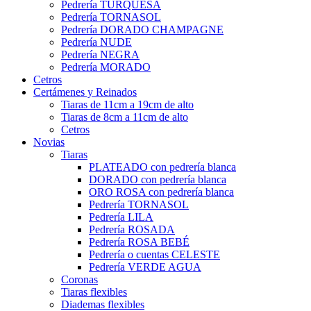
Pedrería TURQUESA
Pedrería TORNASOL
Pedrería DORADO CHAMPAGNE
Pedrería NUDE
Pedrería NEGRA
Pedrería MORADO
Cetros
Certámenes y Reinados
Tiaras de 11cm a 19cm de alto
Tiaras de 8cm a 11cm de alto
Cetros
Novias
Tiaras
PLATEADO con pedrería blanca
DORADO con pedrería blanca
ORO ROSA con pedrería blanca
Pedrería TORNASOL
Pedrería LILA
Pedrería ROSADA
Pedrería ROSA BEBÉ
Pedrería o cuentas CELESTE
Pedrería VERDE AGUA
Coronas
Tiaras flexibles
Diademas flexibles