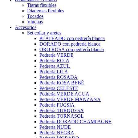
Tiaras flexibles
Diademas flexibles
Tocados
Vinchas
Accesorios
Set collar y aretes
PLATEADO con pedrería blanca
DORADO con pedrería blanca
ORO ROSA con pedrería blanca
Pedrería VERDE
Pedrería ROJA
Pedrería AZUL
Pedrería LILA
Pedrería ROSADA
Pedrería ROSA BEBÉ
Pedrería CELESTE
Pedrería VERDE AGUA
Pedrería VERDE MANZANA
Pedrería FUCSIA
Pedrería TURQUESA
Pedrería TORNASOL
Pedrería DORADO CHAMPAGNE
Pedrería NUDE
Pedrería NEGRA