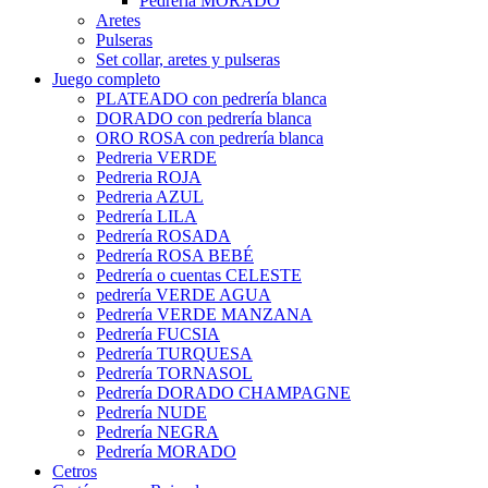
Pedrería MORADO
Aretes
Pulseras
Set collar, aretes y pulseras
Juego completo
PLATEADO con pedrería blanca
DORADO con pedrería blanca
ORO ROSA con pedrería blanca
Pedreria VERDE
Pedreria ROJA
Pedreria AZUL
Pedrería LILA
Pedrería ROSADA
Pedrería ROSA BEBÉ
Pedrería o cuentas CELESTE
pedrería VERDE AGUA
Pedrería VERDE MANZANA
Pedrería FUCSIA
Pedrería TURQUESA
Pedrería TORNASOL
Pedrería DORADO CHAMPAGNE
Pedrería NUDE
Pedrería NEGRA
Pedrería MORADO
Cetros