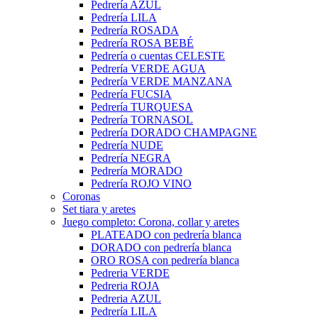
Pedrería AZUL
Pedrería LILA
Pedrería ROSADA
Pedrería ROSA BEBÉ
Pedrería o cuentas CELESTE
Pedrería VERDE AGUA
Pedrería VERDE MANZANA
Pedrería FUCSIA
Pedrería TURQUESA
Pedrería TORNASOL
Pedrería DORADO CHAMPAGNE
Pedrería NUDE
Pedrería NEGRA
Pedrería MORADO
Pedrería ROJO VINO
Coronas
Set tiara y aretes
Juego completo: Corona, collar y aretes
PLATEADO con pedrería blanca
DORADO con pedrería blanca
ORO ROSA con pedrería blanca
Pedreria VERDE
Pedreria ROJA
Pedreria AZUL
Pedrería LILA