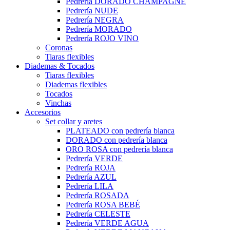
Pedrería DORADO CHAMPAGNE
Pedrería NUDE
Pedrería NEGRA
Pedrería MORADO
Pedrería ROJO VINO
Coronas
Tiaras flexibles
Diademas & Tocados
Tiaras flexibles
Diademas flexibles
Tocados
Vinchas
Accesorios
Set collar y aretes
PLATEADO con pedrería blanca
DORADO con pedrería blanca
ORO ROSA con pedrería blanca
Pedrería VERDE
Pedrería ROJA
Pedrería AZUL
Pedrería LILA
Pedrería ROSADA
Pedrería ROSA BEBÉ
Pedrería CELESTE
Pedrería VERDE AGUA