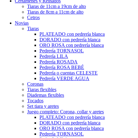
Certámenes y Reinados
Tiaras de 11cm a 19cm de alto
Tiaras de 8cm a 11cm de alto
Cetros
Novias
Tiaras
PLATEADO con pedrería blanca
DORADO con pedrería blanca
ORO ROSA con pedrería blanca
Pedrería TORNASOL
Pedrería LILA
Pedrería ROSADA
Pedrería ROSA BEBÉ
Pedrería o cuentas CELESTE
Pedrería VERDE AGUA
Coronas
Tiaras flexibles
Diademas flexibles
Tocados
Set tiara y aretes
Juego completo: Corona, collar y aretes
PLATEADO con pedrería blanca
DORADO con pedrería blanca
ORO ROSA con pedrería blanca
Pedrería TORNASOL