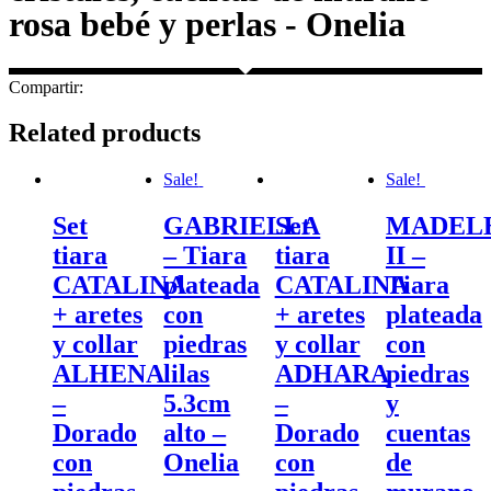
rosa bebé y perlas - Onelia
Compartir:
Related products
Sale!
Sale!
Set
GABRIELLA
Set
MADEL
tiara
– Tiara
tiara
II –
CATALINA
plateada
CATALINA
Tiara
+ aretes
con
+ aretes
plateada
y collar
piedras
y collar
con
ALHENA
lilas
ADHARA
piedras
–
5.3cm
–
y
Dorado
alto –
Dorado
cuentas
con
Onelia
con
de