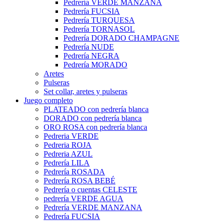
Pedrería VERDE MANZANA
Pedrería FUCSIA
Pedrería TURQUESA
Pedrería TORNASOL
Pedrería DORADO CHAMPAGNE
Pedrería NUDE
Pedrería NEGRA
Pedrería MORADO
Aretes
Pulseras
Set collar, aretes y pulseras
Juego completo
PLATEADO con pedrería blanca
DORADO con pedrería blanca
ORO ROSA con pedrería blanca
Pedreria VERDE
Pedreria ROJA
Pedreria AZUL
Pedrería LILA
Pedrería ROSADA
Pedrería ROSA BEBÉ
Pedrería o cuentas CELESTE
pedrería VERDE AGUA
Pedrería VERDE MANZANA
Pedrería FUCSIA