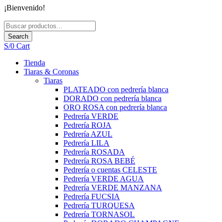
Ir
¡Bienvenido!
al
contenido
Search
S/
0
Cart
Tienda
Tiaras & Coronas
Tiaras
PLATEADO con pedrería blanca
DORADO con pedrería blanca
ORO ROSA con pedrería blanca
Pedrería VERDE
Pedrería ROJA
Pedrería AZUL
Pedrería LILA
Pedrería ROSADA
Pedrería ROSA BEBÉ
Pedrería o cuentas CELESTE
Pedrería VERDE AGUA
Pedrería VERDE MANZANA
Pedrería FUCSIA
Pedrería TURQUESA
Pedrería TORNASOL