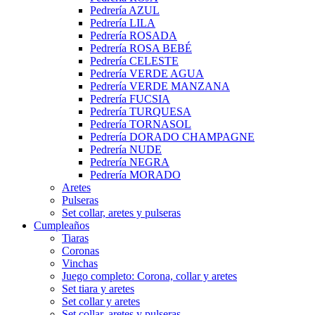
Pedrería AZUL
Pedrería LILA
Pedrería ROSADA
Pedrería ROSA BEBÉ
Pedrería CELESTE
Pedrería VERDE AGUA
Pedrería VERDE MANZANA
Pedrería FUCSIA
Pedrería TURQUESA
Pedrería TORNASOL
Pedrería DORADO CHAMPAGNE
Pedrería NUDE
Pedrería NEGRA
Pedrería MORADO
Aretes
Pulseras
Set collar, aretes y pulseras
Cumpleaños
Tiaras
Coronas
Vinchas
Juego completo: Corona, collar y aretes
Set tiara y aretes
Set collar y aretes
Set collar, aretes y pulseras