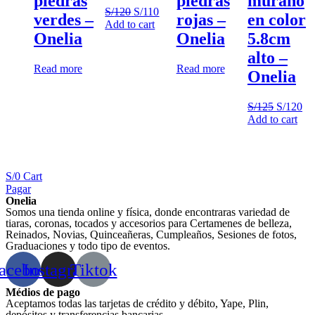
piedras
piedras
murano
S/
120
S/
110
verdes –
rojas –
en color
Add to cart
Onelia
Onelia
5.8cm
alto –
Read more
Read more
Onelia
S/
125
S/
120
Add to cart
S/
0
Cart
Pagar
Onelia
Somos una tienda online y física, donde encontraras variedad de
tiaras, coronas, tocados y accesorios para Certamenes de belleza,
Reinados, Novias, Quinceañeras, Cumpleaños, Sesiones de fotos,
Graduaciones y todo tipo de eventos.
acebook
Instagram
Tiktok
Médios de pago
Aceptamos todas las tarjetas de crédito y débito, Yape, Plin,
depósitos y transferencias bancarias.