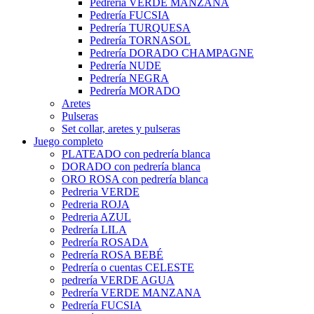
Pedrería VERDE MANZANA
Pedrería FUCSIA
Pedrería TURQUESA
Pedrería TORNASOL
Pedrería DORADO CHAMPAGNE
Pedrería NUDE
Pedrería NEGRA
Pedrería MORADO
Aretes
Pulseras
Set collar, aretes y pulseras
Juego completo
PLATEADO con pedrería blanca
DORADO con pedrería blanca
ORO ROSA con pedrería blanca
Pedreria VERDE
Pedreria ROJA
Pedreria AZUL
Pedrería LILA
Pedrería ROSADA
Pedrería ROSA BEBÉ
Pedrería o cuentas CELESTE
pedrería VERDE AGUA
Pedrería VERDE MANZANA
Pedrería FUCSIA