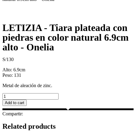
LETIZIA - Tiara plateada con
piedras en color natural 6.9cm
alto - Onelia
S/
130
Alto: 6.9cm
Peso: 131
Metal de aleación de zinc.
LETIZIA
-
Add to cart
Tiara
plateada
Compartir:
con
piedras
Related products
en
color