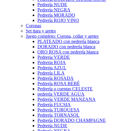
Pedrería NUDE
Pedrería NEGRA
Pedrería MORADO
Pedrería ROJO VINO
Coronas
Set tiara y aretes
Juego completo: Corona, collar y aretes
PLATEADO con pedrería blanca
DORADO con pedrería blanca
ORO ROSA con pedrería blanca
Pedreria VERDE
Pedreria ROJA
Pedreria AZUL
Pedrería LILA
Pedrería ROSADA
Pedrería ROSA BEBÉ
Pedrería o cuentas CELESTE
pedrería VERDE AGUA
Pedrería VERDE MANZANA
Pedrería FUCSIA
Pedrería TURQUESA
Pedrería TORNASOL
Pedrería DORADO CHAMPAGNE
Pedrería NUDE
Pedrería NEGRA