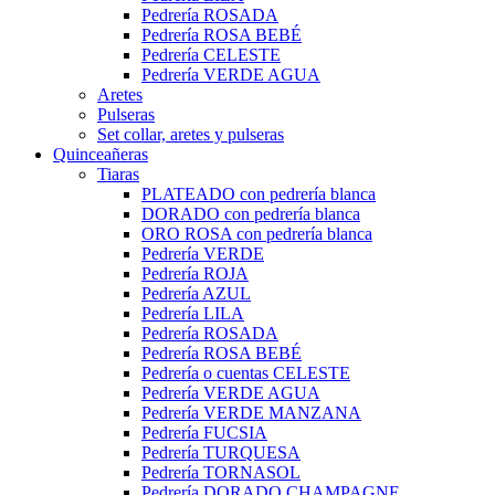
Pedrería ROSADA
Pedrería ROSA BEBÉ
Pedrería CELESTE
Pedrería VERDE AGUA
Aretes
Pulseras
Set collar, aretes y pulseras
Quinceañeras
Tiaras
PLATEADO con pedrería blanca
DORADO con pedrería blanca
ORO ROSA con pedrería blanca
Pedrería VERDE
Pedrería ROJA
Pedrería AZUL
Pedrería LILA
Pedrería ROSADA
Pedrería ROSA BEBÉ
Pedrería o cuentas CELESTE
Pedrería VERDE AGUA
Pedrería VERDE MANZANA
Pedrería FUCSIA
Pedrería TURQUESA
Pedrería TORNASOL
Pedrería DORADO CHAMPAGNE