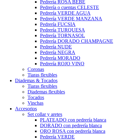
Pedrería ROSA BEBÉ
Pedrería o cuentas CELESTE
Pedrería VERDE AGUA
Pedrería VERDE MANZANA
Pedrería FUCSIA
Pedrería TURQUESA
Pedrería TORNASOL
Pedrería DORADO CHAMPAGNE
Pedrería NUDE
Pedrería NEGRA
Pedrería MORADO
Pedrería ROJO VINO
Coronas
Tiaras flexibles
Diademas & Tocados
Tiaras flexibles
Diademas flexibles
Tocados
Vinchas
Accesorios
Set collar y aretes
PLATEADO con pedrería blanca
DORADO con pedrería blanca
ORO ROSA con pedrería blanca
Pedrería VERDE