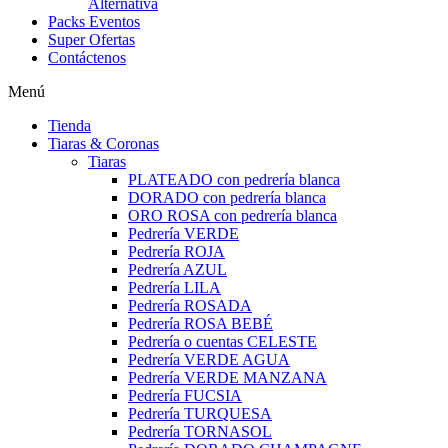
Alternativa
Packs Eventos
Super Ofertas
Contáctenos
Menú
Tienda
Tiaras & Coronas
Tiaras
PLATEADO con pedrería blanca
DORADO con pedrería blanca
ORO ROSA con pedrería blanca
Pedrería VERDE
Pedrería ROJA
Pedrería AZUL
Pedrería LILA
Pedrería ROSADA
Pedrería ROSA BEBÉ
Pedrería o cuentas CELESTE
Pedrería VERDE AGUA
Pedrería VERDE MANZANA
Pedrería FUCSIA
Pedrería TURQUESA
Pedrería TORNASOL