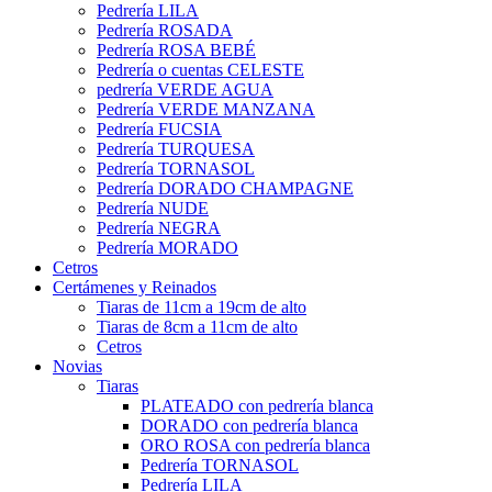
Pedrería LILA
Pedrería ROSADA
Pedrería ROSA BEBÉ
Pedrería o cuentas CELESTE
pedrería VERDE AGUA
Pedrería VERDE MANZANA
Pedrería FUCSIA
Pedrería TURQUESA
Pedrería TORNASOL
Pedrería DORADO CHAMPAGNE
Pedrería NUDE
Pedrería NEGRA
Pedrería MORADO
Cetros
Certámenes y Reinados
Tiaras de 11cm a 19cm de alto
Tiaras de 8cm a 11cm de alto
Cetros
Novias
Tiaras
PLATEADO con pedrería blanca
DORADO con pedrería blanca
ORO ROSA con pedrería blanca
Pedrería TORNASOL
Pedrería LILA