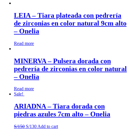
natural
6.9cm
alto
LEIA – Tiara plateada con pedrería
-
de zirconias en color natural 9cm alto
Onelia
quantity
– Onelia
Read more
MINERVA – Pulsera dorada con
pedrería de zirconias en color natural
– Onelia
Read more
Sale!
ARIADNA – Tiara dorada con
piedras azules 7cm alto – Onelia
S/
150
S/
130
Add to cart