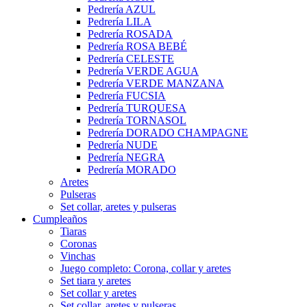
Pedrería AZUL
Pedrería LILA
Pedrería ROSADA
Pedrería ROSA BEBÉ
Pedrería CELESTE
Pedrería VERDE AGUA
Pedrería VERDE MANZANA
Pedrería FUCSIA
Pedrería TURQUESA
Pedrería TORNASOL
Pedrería DORADO CHAMPAGNE
Pedrería NUDE
Pedrería NEGRA
Pedrería MORADO
Aretes
Pulseras
Set collar, aretes y pulseras
Cumpleaños
Tiaras
Coronas
Vinchas
Juego completo: Corona, collar y aretes
Set tiara y aretes
Set collar y aretes
Set collar, aretes y pulseras