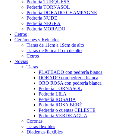
Pedrería TURQUESA
Pedrería TORNASOL
Pedrería DORADO CHAMPAGNE
Pedrería NUDE
Pedrería NEGRA
Pedrería MORADO
Cetros
Certámenes y Reinados
Tiaras de 11cm a 19cm de alto
Tiaras de 8cm a 11cm de alto
Cetros
Novias
Tiaras
PLATEADO con pedrería blanca
DORADO con pedrería blanca
ORO ROSA con pedrería blanca
Pedrería TORNASOL
Pedrería LILA
Pedrería ROSADA
Pedrería ROSA BEBÉ
Pedrería o cuentas CELESTE
Pedrería VERDE AGUA
Coronas
Tiaras flexibles
Diademas flexibles