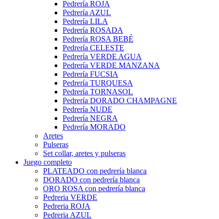
Pedrería ROJA
Pedrería AZUL
Pedrería LILA
Pedrería ROSADA
Pedrería ROSA BEBÉ
Pedrería CELESTE
Pedrería VERDE AGUA
Pedrería VERDE MANZANA
Pedrería FUCSIA
Pedrería TURQUESA
Pedrería TORNASOL
Pedrería DORADO CHAMPAGNE
Pedrería NUDE
Pedrería NEGRA
Pedrería MORADO
Aretes
Pulseras
Set collar, aretes y pulseras
Juego completo
PLATEADO con pedrería blanca
DORADO con pedrería blanca
ORO ROSA con pedrería blanca
Pedreria VERDE
Pedreria ROJA
Pedreria AZUL