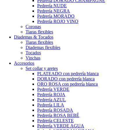
Pedrería DORADO CHAMPAGNE
Pedrería NUDE
Pedrería NEGRA
Pedrería MORADO
Pedrería ROJO VINO
Coronas
Tiaras flexibles
Diademas & Tocados
Tiaras flexibles
Diademas flexibles
Tocados
Vinchas
Accesorios
Set collar y aretes
PLATEADO con pedrería blanca
DORADO con pedrería blanca
ORO ROSA con pedrería blanca
Pedrería VERDE
Pedrería ROJA
Pedrería AZUL
Pedrería LILA
Pedrería ROSADA
Pedrería ROSA BEBÉ
Pedrería CELESTE
Pedrería VERDE AGUA