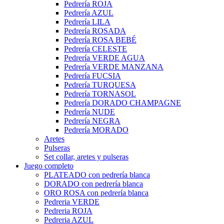
Pedrería ROJA
Pedrería AZUL
Pedrería LILA
Pedrería ROSADA
Pedrería ROSA BEBÉ
Pedrería CELESTE
Pedrería VERDE AGUA
Pedrería VERDE MANZANA
Pedrería FUCSIA
Pedrería TURQUESA
Pedrería TORNASOL
Pedrería DORADO CHAMPAGNE
Pedrería NUDE
Pedrería NEGRA
Pedrería MORADO
Aretes
Pulseras
Set collar, aretes y pulseras
Juego completo
PLATEADO con pedrería blanca
DORADO con pedrería blanca
ORO ROSA con pedrería blanca
Pedreria VERDE
Pedreria ROJA
Pedreria AZUL