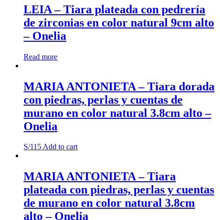
natural
LEIA – Tiara plateada con pedrería
7.7cm
de zirconias en color natural 9cm alto
alto
-
– Onelia
Onelia
quantity
Read more
MARIA ANTONIETA – Tiara dorada
con piedras, perlas y cuentas de
murano en color natural 3.8cm alto –
Onelia
S/
115
Add to cart
MARIA ANTONIETA – Tiara
plateada con piedras, perlas y cuentas
de murano en color natural 3.8cm
alto – Onelia