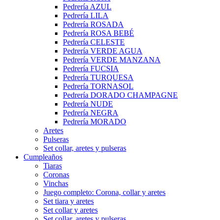
Pedrería AZUL
Pedrería LILA
Pedrería ROSADA
Pedrería ROSA BEBÉ
Pedrería CELESTE
Pedrería VERDE AGUA
Pedrería VERDE MANZANA
Pedrería FUCSIA
Pedrería TURQUESA
Pedrería TORNASOL
Pedrería DORADO CHAMPAGNE
Pedrería NUDE
Pedrería NEGRA
Pedrería MORADO
Aretes
Pulseras
Set collar, aretes y pulseras
Cumpleaños
Tiaras
Coronas
Vinchas
Juego completo: Corona, collar y aretes
Set tiara y aretes
Set collar y aretes
Set collar, aretes y pulseras