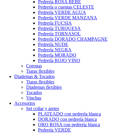
Pedrería ROSA BEBÉ
Pedrería o cuentas CELESTE
Pedrería VERDE AGUA
Pedrería VERDE MANZANA
Pedrería FUCSIA
Pedrería TURQUESA
Pedrería TORNASOL
Pedrería DORADO CHAMPAGNE
Pedrería NUDE
Pedrería NEGRA
Pedrería MORADO
Pedrería ROJO VINO
Coronas
Tiaras flexibles
Diademas & Tocados
Tiaras flexibles
Diademas flexibles
Tocados
Vinchas
Accesorios
Set collar y aretes
PLATEADO con pedrería blanca
DORADO con pedrería blanca
ORO ROSA con pedrería blanca
Pedrería VERDE