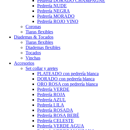
Pedrería DORADO CHAMPAGNE
Pedrería NUDE
Pedrería NEGRA
Pedrería MORADO
Pedrería ROJO VINO
Coronas
Tiaras flexibles
Diademas & Tocados
Tiaras flexibles
Diademas flexibles
Tocados
Vinchas
Accesorios
Set collar y aretes
PLATEADO con pedrería blanca
DORADO con pedrería blanca
ORO ROSA con pedrería blanca
Pedrería VERDE
Pedrería ROJA
Pedrería AZUL
Pedrería LILA
Pedrería ROSADA
Pedrería ROSA BEBÉ
Pedrería CELESTE
Pedrería VERDE AGUA