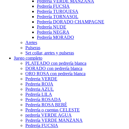
Pedrería VERDE MANZANA
Pedrería FUCSIA
Pedrería TURQUESA
Pedrería TORNASOL
Pedrería DORADO CHAMPAGNE
Pedrería NUDE
Pedrería NEGRA
Pedrería MORADO
Aretes
Pulseras
Set collar, aretes y pulseras
Juego completo
PLATEADO con pedrería blanca
DORADO con pedrería blanca
ORO ROSA con pedrería blanca
Pedreria VERDE
Pedreria ROJA
Pedreria AZUL
Pedrería LILA
Pedrería ROSADA
Pedrería ROSA BEBÉ
Pedrería o cuentas CELESTE
pedrería VERDE AGUA
Pedrería VERDE MANZANA
Pedrería FUCSIA