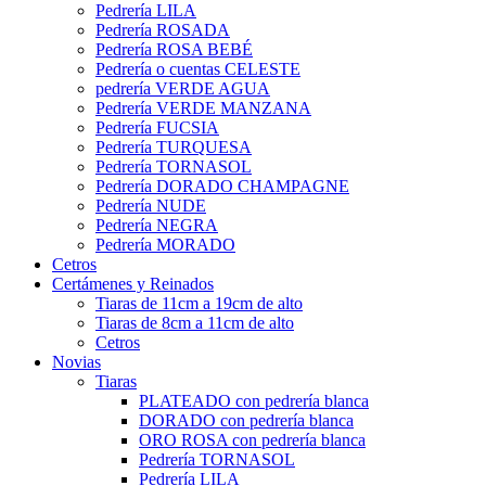
Pedrería LILA
Pedrería ROSADA
Pedrería ROSA BEBÉ
Pedrería o cuentas CELESTE
pedrería VERDE AGUA
Pedrería VERDE MANZANA
Pedrería FUCSIA
Pedrería TURQUESA
Pedrería TORNASOL
Pedrería DORADO CHAMPAGNE
Pedrería NUDE
Pedrería NEGRA
Pedrería MORADO
Cetros
Certámenes y Reinados
Tiaras de 11cm a 19cm de alto
Tiaras de 8cm a 11cm de alto
Cetros
Novias
Tiaras
PLATEADO con pedrería blanca
DORADO con pedrería blanca
ORO ROSA con pedrería blanca
Pedrería TORNASOL
Pedrería LILA