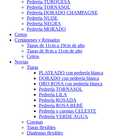
Pedrería TURQUESA
Pedrería TORNASOL
Pedrería DORADO CHAMPAGNE
Pedrería NUDE
Pedrería NEGRA
Pedrería MORADO
Cetros
Certámenes y Reinados
Tiaras de 11cm a 19cm de alto
Tiaras de 8cm a 11cm de alto
Cetros
Novias
Tiaras
PLATEADO con pedrería blanca
DORADO con pedrería blanca
ORO ROSA con pedrería blanca
Pedrería TORNASOL
Pedrería LILA
Pedrería ROSADA
Pedrería ROSA BEBÉ
Pedrería o cuentas CELESTE
Pedrería VERDE AGUA
Coronas
Tiaras flexibles
Diademas flexibles