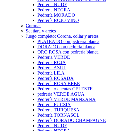
Pedrería NUDE
Pedrería NEGRA
Pedrería MORADO
Pedrería ROJO VINO
Coronas
Set tiara y aretes
Juego completo: Corona, collar y aretes
PLATEADO con pedrería blanca
DORADO con pedrería blanca
ORO ROSA con pedrería blanca
Pedreria VERDE
Pedreria ROJA
Pedreria AZUL
Pedrería LILA
Pedrería ROSADA
Pedrería ROSA BEBÉ
Pedrería o cuentas CELESTE
pedrería VERDE AGUA
Pedrería VERDE MANZANA
Pedrería FUCSIA
Pedrería TURQUESA
Pedrería TORNASOL
Pedrería DORADO CHAMPAGNE
Pedrería NUDE
Pedrería NEGRA