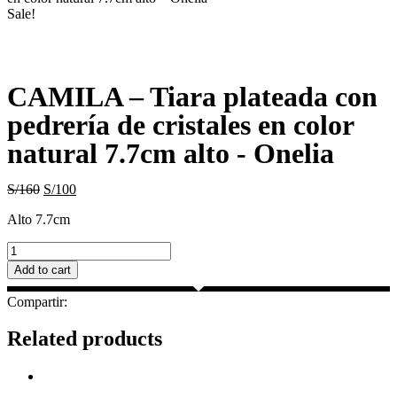
Sale!
CAMILA – Tiara plateada con
pedrería de cristales en color
natural 7.7cm alto - Onelia
S/
160
S/
100
Alto 7.7cm
CAMILA
–
Add to cart
Tiara
plateada
Compartir:
con
pedrería
Related products
de
cristales
en
color