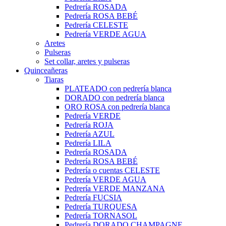
Pedrería ROSADA
Pedrería ROSA BEBÉ
Pedrería CELESTE
Pedrería VERDE AGUA
Aretes
Pulseras
Set collar, aretes y pulseras
Quinceañeras
Tiaras
PLATEADO con pedrería blanca
DORADO con pedrería blanca
ORO ROSA con pedrería blanca
Pedrería VERDE
Pedrería ROJA
Pedrería AZUL
Pedrería LILA
Pedrería ROSADA
Pedrería ROSA BEBÉ
Pedrería o cuentas CELESTE
Pedrería VERDE AGUA
Pedrería VERDE MANZANA
Pedrería FUCSIA
Pedrería TURQUESA
Pedrería TORNASOL
Pedrería DORADO CHAMPAGNE