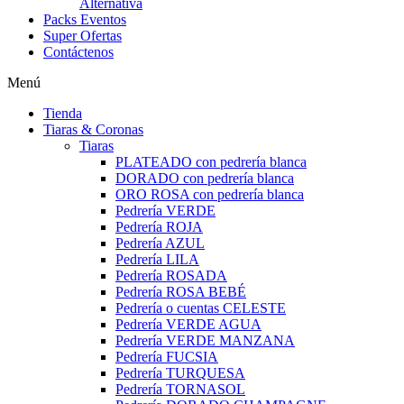
Alternativa
Packs Eventos
Super Ofertas
Contáctenos
Menú
Tienda
Tiaras & Coronas
Tiaras
PLATEADO con pedrería blanca
DORADO con pedrería blanca
ORO ROSA con pedrería blanca
Pedrería VERDE
Pedrería ROJA
Pedrería AZUL
Pedrería LILA
Pedrería ROSADA
Pedrería ROSA BEBÉ
Pedrería o cuentas CELESTE
Pedrería VERDE AGUA
Pedrería VERDE MANZANA
Pedrería FUCSIA
Pedrería TURQUESA
Pedrería TORNASOL