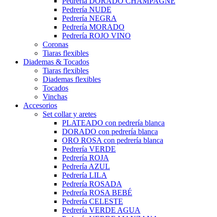
Pedrería DORADO CHAMPAGNE
Pedrería NUDE
Pedrería NEGRA
Pedrería MORADO
Pedrería ROJO VINO
Coronas
Tiaras flexibles
Diademas & Tocados
Tiaras flexibles
Diademas flexibles
Tocados
Vinchas
Accesorios
Set collar y aretes
PLATEADO con pedrería blanca
DORADO con pedrería blanca
ORO ROSA con pedrería blanca
Pedrería VERDE
Pedrería ROJA
Pedrería AZUL
Pedrería LILA
Pedrería ROSADA
Pedrería ROSA BEBÉ
Pedrería CELESTE
Pedrería VERDE AGUA