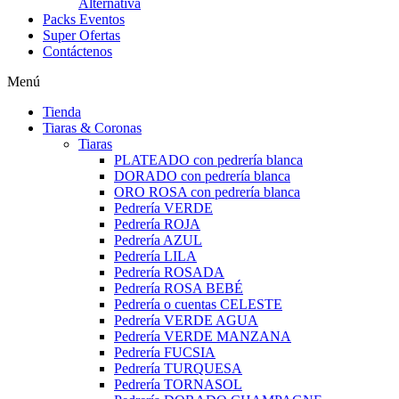
Alternativa
Packs Eventos
Super Ofertas
Contáctenos
Menú
Tienda
Tiaras & Coronas
Tiaras
PLATEADO con pedrería blanca
DORADO con pedrería blanca
ORO ROSA con pedrería blanca
Pedrería VERDE
Pedrería ROJA
Pedrería AZUL
Pedrería LILA
Pedrería ROSADA
Pedrería ROSA BEBÉ
Pedrería o cuentas CELESTE
Pedrería VERDE AGUA
Pedrería VERDE MANZANA
Pedrería FUCSIA
Pedrería TURQUESA
Pedrería TORNASOL