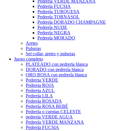
Pedrería VERDE MANZANA
Pedrería FUCSIA
Pedrería TURQUESA
Pedrería TORNASOL
Pedrería DORADO CHAMPAGNE
Pedrería NUDE
Pedrería NEGRA
Pedrería MORADO
Aretes
Pulseras
Set collar, aretes y pulseras
Juego completo
PLATEADO con pedrería blanca
DORADO con pedrería blanca
ORO ROSA con pedrería blanca
Pedreria VERDE
Pedreria ROJA
Pedreria AZUL
Pedrería LILA
Pedrería ROSADA
Pedrería ROSA BEBÉ
Pedrería o cuentas CELESTE
pedrería VERDE AGUA
Pedrería VERDE MANZANA
Pedrería FUCSIA