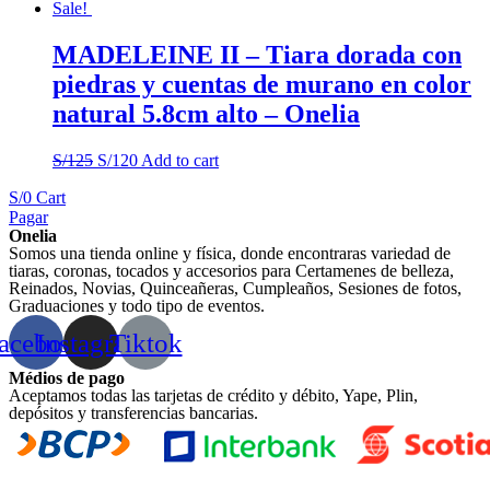
Sale!
MADELEINE II – Tiara dorada con
piedras y cuentas de murano en color
natural 5.8cm alto – Onelia
S/
125
S/
120
Add to cart
S/
0
Cart
Pagar
Onelia
Somos una tienda online y física, donde encontraras variedad de
tiaras, coronas, tocados y accesorios para Certamenes de belleza,
Reinados, Novias, Quinceañeras, Cumpleaños, Sesiones de fotos,
Graduaciones y todo tipo de eventos.
acebook
Instagram
Tiktok
Médios de pago
Aceptamos todas las tarjetas de crédito y débito, Yape, Plin,
depósitos y transferencias bancarias.