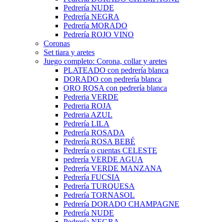
Pedrería NUDE
Pedrería NEGRA
Pedrería MORADO
Pedrería ROJO VINO
Coronas
Set tiara y aretes
Juego completo: Corona, collar y aretes
PLATEADO con pedrería blanca
DORADO con pedrería blanca
ORO ROSA con pedrería blanca
Pedreria VERDE
Pedreria ROJA
Pedreria AZUL
Pedrería LILA
Pedrería ROSADA
Pedrería ROSA BEBÉ
Pedrería o cuentas CELESTE
pedrería VERDE AGUA
Pedrería VERDE MANZANA
Pedrería FUCSIA
Pedrería TURQUESA
Pedrería TORNASOL
Pedrería DORADO CHAMPAGNE
Pedrería NUDE
Pedrería NEGRA