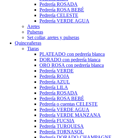
Pedrería ROSADA
Pedrería ROSA BEBÉ
Pedrería CELESTE
Pedrería VERDE AGUA
Aretes
Pulseras
Set collar, aretes y pulseras
Quinceañeras
Tiaras
PLATEADO con pedrería blanca
DORADO con pedrería blanca
ORO ROSA con pedrería blanca
Pedrería VERDE
Pedrería ROJA
Pedrería AZUL
Pedrería LILA
Pedrería ROSADA
Pedrería ROSA BEBÉ
Pedrería o cuentas CELESTE
Pedrería VERDE AGUA
Pedrería VERDE MANZANA
Pedrería FUCSIA
Pedrería TURQUESA
Pedrería TORNASOL
Pedrería DORADO CHAMPAGNE