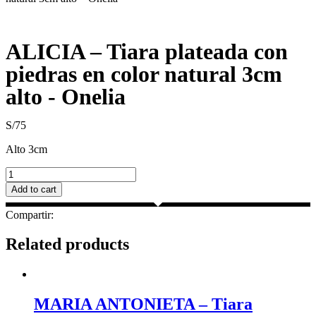
ALICIA – Tiara plateada con
piedras en color natural 3cm
alto - Onelia
S/
75
Alto 3cm
ALICIA
–
Add to cart
Tiara
plateada
Compartir:
con
piedras
Related products
en
color
natural
3cm
alto
MARIA ANTONIETA – Tiara
-