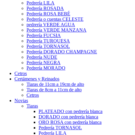
Pedrería LILA
Pedrería ROSADA
Pedrería ROSA BEBÉ
Pedrería o cuentas CELESTE
pedrería VERDE AGUA
Pedrería VERDE MANZANA
Pedrería FUCSIA
Pedrería TURQUESA
Pedrería TORNASOL
Pedrería DORADO CHAMPAGNE
Pedrería NUDE
Pedrería NEGRA
Pedrería MORADO
Cetros
Certámenes y Reinados
Tiaras de 11cm a 19cm de alto
Tiaras de 8cm a 11cm de alto
Cetros
Novias
Tiaras
PLATEADO con pedrería blanca
DORADO con pedrería blanca
ORO ROSA con pedrería blanca
Pedrería TORNASOL
Pedrería LILA