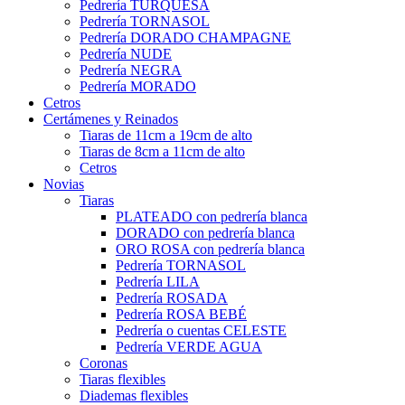
Pedrería TURQUESA
Pedrería TORNASOL
Pedrería DORADO CHAMPAGNE
Pedrería NUDE
Pedrería NEGRA
Pedrería MORADO
Cetros
Certámenes y Reinados
Tiaras de 11cm a 19cm de alto
Tiaras de 8cm a 11cm de alto
Cetros
Novias
Tiaras
PLATEADO con pedrería blanca
DORADO con pedrería blanca
ORO ROSA con pedrería blanca
Pedrería TORNASOL
Pedrería LILA
Pedrería ROSADA
Pedrería ROSA BEBÉ
Pedrería o cuentas CELESTE
Pedrería VERDE AGUA
Coronas
Tiaras flexibles
Diademas flexibles