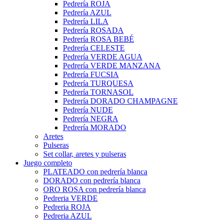
Pedrería ROJA
Pedrería AZUL
Pedrería LILA
Pedrería ROSADA
Pedrería ROSA BEBÉ
Pedrería CELESTE
Pedrería VERDE AGUA
Pedrería VERDE MANZANA
Pedrería FUCSIA
Pedrería TURQUESA
Pedrería TORNASOL
Pedrería DORADO CHAMPAGNE
Pedrería NUDE
Pedrería NEGRA
Pedrería MORADO
Aretes
Pulseras
Set collar, aretes y pulseras
Juego completo
PLATEADO con pedrería blanca
DORADO con pedrería blanca
ORO ROSA con pedrería blanca
Pedreria VERDE
Pedreria ROJA
Pedreria AZUL