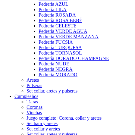
Pedrería AZUL
Pedrería LILA
Pedrería ROSADA
Pedrería ROSA BEBÉ
Pedrería CELESTE
Pedrería VERDE AGUA
Pedrería VERDE MANZANA
Pedrería FUCSIA
Pedrería TURQUESA
Pedrería TORNASOL
Pedrería DORADO CHAMPAGNE
Pedrería NUDE
Pedrería NEGRA
Pedrería MORADO
Aretes
Pulseras
Set collar, aretes y pulseras
Cumpleaños
Tiaras
Coronas
Vinchas
Juego completo: Corona, collar y aretes
Set tiara y aretes
Set collar y aretes
Set collar, aretes y pulseras