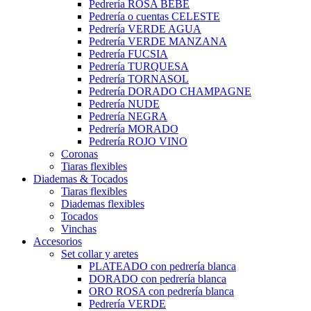
Pedrería ROSA BEBÉ
Pedrería o cuentas CELESTE
Pedrería VERDE AGUA
Pedrería VERDE MANZANA
Pedrería FUCSIA
Pedrería TURQUESA
Pedrería TORNASOL
Pedrería DORADO CHAMPAGNE
Pedrería NUDE
Pedrería NEGRA
Pedrería MORADO
Pedrería ROJO VINO
Coronas
Tiaras flexibles
Diademas & Tocados
Tiaras flexibles
Diademas flexibles
Tocados
Vinchas
Accesorios
Set collar y aretes
PLATEADO con pedrería blanca
DORADO con pedrería blanca
ORO ROSA con pedrería blanca
Pedrería VERDE