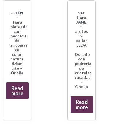
HELÉN
Set
–
tiara
Tiara
JANE
plateada
+
con
aretes
pedrería
y
de
collar
zirconias
LEDA
en
–
color
Dorado
natural
con
8.4cm
pedrería
alto –
de
Onelia
cristales
rosadas
–
Onelia
Read
more
Read
more