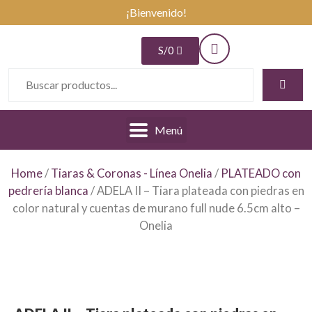
¡Bienvenido!
S/
0
Menú
Home
/
Tiaras & Coronas - Línea Onelia
/
PLATEADO con
pedrería blanca
/ ADELA II – Tiara plateada con piedras en
color natural y cuentas de murano full nude 6.5cm alto –
Onelia