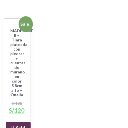
Sale!
MADELEINE
II –
Tiara
plateada
con
piedras
y
cuentas
de
murano
en
color
5.8cm
alto –
Onelia
S/
125
S/
120
Add