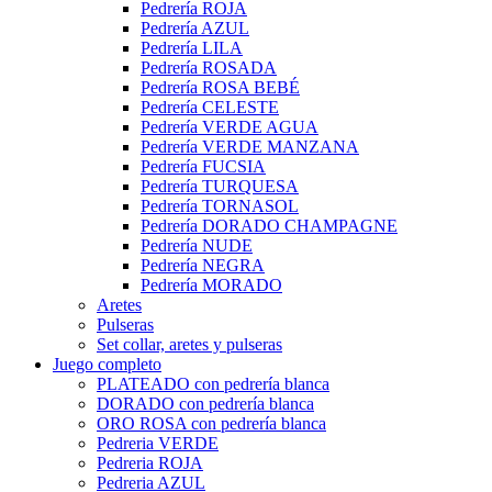
Pedrería ROJA
Pedrería AZUL
Pedrería LILA
Pedrería ROSADA
Pedrería ROSA BEBÉ
Pedrería CELESTE
Pedrería VERDE AGUA
Pedrería VERDE MANZANA
Pedrería FUCSIA
Pedrería TURQUESA
Pedrería TORNASOL
Pedrería DORADO CHAMPAGNE
Pedrería NUDE
Pedrería NEGRA
Pedrería MORADO
Aretes
Pulseras
Set collar, aretes y pulseras
Juego completo
PLATEADO con pedrería blanca
DORADO con pedrería blanca
ORO ROSA con pedrería blanca
Pedreria VERDE
Pedreria ROJA
Pedreria AZUL