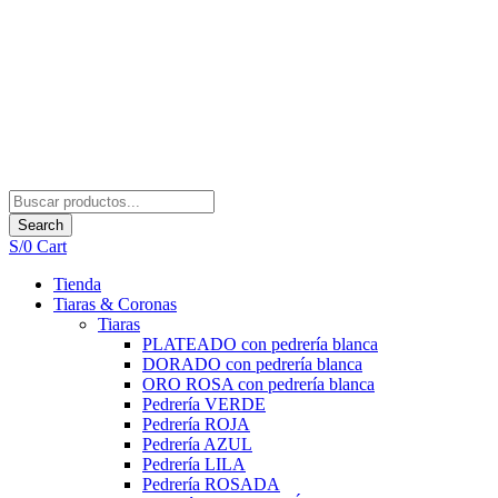
Search
S/
0
Cart
Tienda
Tiaras & Coronas
Tiaras
PLATEADO con pedrería blanca
DORADO con pedrería blanca
ORO ROSA con pedrería blanca
Pedrería VERDE
Pedrería ROJA
Pedrería AZUL
Pedrería LILA
Pedrería ROSADA