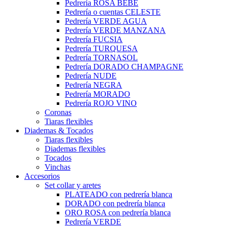
Pedrería ROSA BEBÉ
Pedrería o cuentas CELESTE
Pedrería VERDE AGUA
Pedrería VERDE MANZANA
Pedrería FUCSIA
Pedrería TURQUESA
Pedrería TORNASOL
Pedrería DORADO CHAMPAGNE
Pedrería NUDE
Pedrería NEGRA
Pedrería MORADO
Pedrería ROJO VINO
Coronas
Tiaras flexibles
Diademas & Tocados
Tiaras flexibles
Diademas flexibles
Tocados
Vinchas
Accesorios
Set collar y aretes
PLATEADO con pedrería blanca
DORADO con pedrería blanca
ORO ROSA con pedrería blanca
Pedrería VERDE