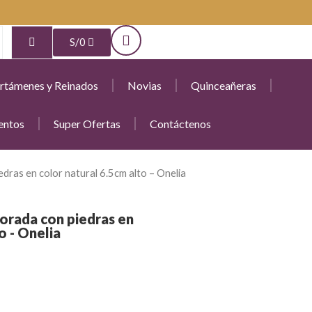
S/
0
rtámenes y Reinados
Novias
Quinceañeras
entos
Super Ofertas
Contáctenos
as en color natural 6.5cm alto – Onelia
rada con piedras en
o - Onelia