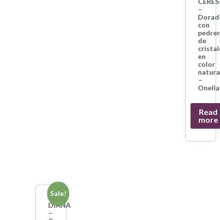
CERES
–
Dorad
con
pedrer
de
crista
en
color
natura
–
Onelia
Read
more
Sale!
DIANA
–