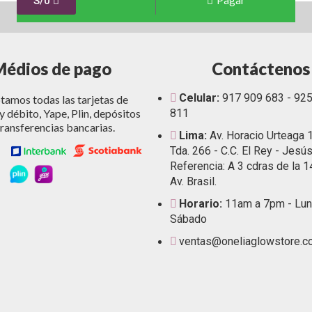
Pagar
S/
0
Médios de pago
Contáctenos
Celular:
917 909 683 - 92
amos todas las tarjetas de
y débito, Yape, Plin, depósitos
811
transferencias bancarias.
Lima:
Av. Horacio Urteaga 
Tda. 266 - C.C. El Rey - Jesús
Referencia: A 3 cdras de la 1
Av. Brasil.
Horario:
11am a 7pm - Lun
Sábado
ventas@oneliaglowstore.