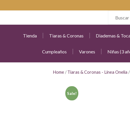
Tienda
Tiaras & Coronas
Diademas & Toc
Cumpleaños
Varones
Niñas (3 añ
Home
/
Tiaras & Coronas - Línea Onelia
Sale!