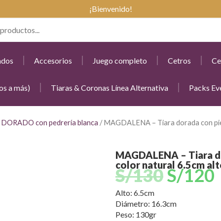
¡Bienvenido!
ados
Accesorios
Juego completo
Cetros
Ce
os a más)
Tiaras & Coronas Línea Alternativa
Packs Ev
/
DORADO con pedrería blanca
/ MAGDALENA – Tiara dorada con piedr
MAGDALENA – Tiara do
color natural 6.5cm alt
S/
130
S/
120
Alto: 6.5cm
Diámetro: 16.3cm
Peso: 130gr