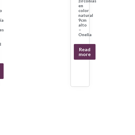
zirconias
en
o
color
natural
ía
9cm
alto
les
–
Onelia
l
Read
more