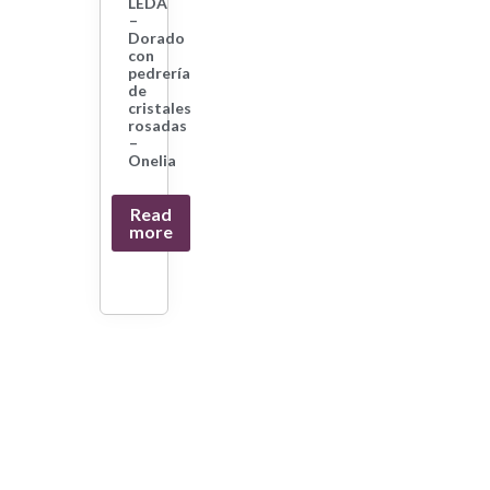
LEDA
–
Dorado
con
pedrería
de
cristales
rosadas
–
Onelia
Read
more