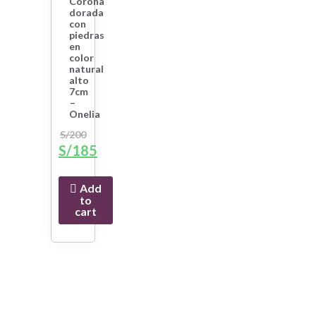
Corona
dorada
con
piedras
en
color
natural
alto
7cm
–
Onelia
S/
200
S/
185
Add
to
cart