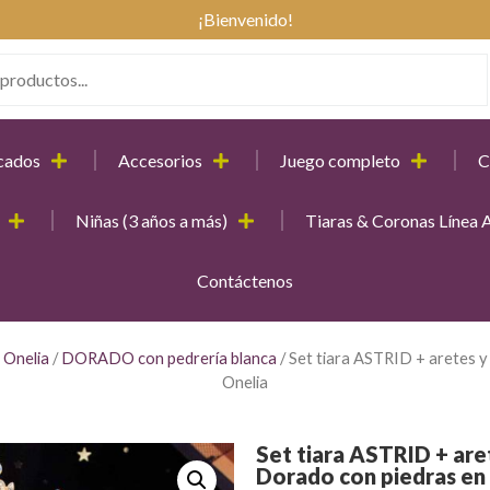
¡Bienvenido!
cados
Accesorios
Juego completo
C
Niñas (3 años a más)
Tiaras & Coronas Línea A
Contáctenos
 Onelia
/
DORADO con pedrería blanca
/ Set tiara ASTRID + aretes y
Onelia
Set tiara ASTRID + are
Dorado con piedras en 