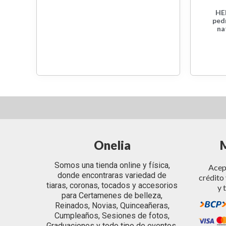
HE
pedr
na
Onelia
Somos una tienda online y física,
Acept
donde encontraras variedad de
crédito 
tiaras, coronas, tocados y accesorios
y 
para Certamenes de belleza,
Reinados, Novias, Quinceañeras,
Cumpleaños, Sesiones de fotos,
Graduaciones y todo tipo de eventos.