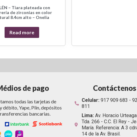
LÉN – Tiara plateada con
ería de zirconias en color
tural 8.4cm alto – Onelia
Read more
Médios de pago
Contáctenos
Celular:
917 909 683 - 9
amos todas las tarjetas de
811
y débito, Yape, Plin, depósitos
transferencias bancarias.
Lima:
Av. Horacio Urteag
Tda. 266 - C.C. El Rey - J
María. Referencia: A 3 cdr
14 de la Av. Brasil.