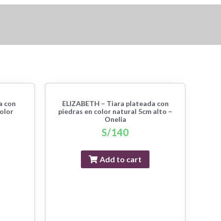
a con
ELIZABETH – Tiara plateada con
color
piedras en color natural 5cm alto –
Onelia
S/
140
Add to cart