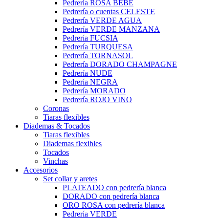
Pedrería ROSA BEBÉ
Pedrería o cuentas CELESTE
Pedrería VERDE AGUA
Pedrería VERDE MANZANA
Pedrería FUCSIA
Pedrería TURQUESA
Pedrería TORNASOL
Pedrería DORADO CHAMPAGNE
Pedrería NUDE
Pedrería NEGRA
Pedrería MORADO
Pedrería ROJO VINO
Coronas
Tiaras flexibles
Diademas & Tocados
Tiaras flexibles
Diademas flexibles
Tocados
Vinchas
Accesorios
Set collar y aretes
PLATEADO con pedrería blanca
DORADO con pedrería blanca
ORO ROSA con pedrería blanca
Pedrería VERDE