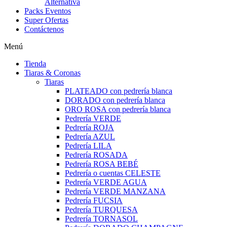
Alternativa
Packs Eventos
Super Ofertas
Contáctenos
Menú
Tienda
Tiaras & Coronas
Tiaras
PLATEADO con pedrería blanca
DORADO con pedrería blanca
ORO ROSA con pedrería blanca
Pedrería VERDE
Pedrería ROJA
Pedrería AZUL
Pedrería LILA
Pedrería ROSADA
Pedrería ROSA BEBÉ
Pedrería o cuentas CELESTE
Pedrería VERDE AGUA
Pedrería VERDE MANZANA
Pedrería FUCSIA
Pedrería TURQUESA
Pedrería TORNASOL