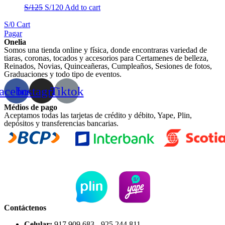
S/
125
S/
120
Add to cart
S/
0
Cart
Pagar
Onelia
Somos una tienda online y física, donde encontraras variedad de
tiaras, coronas, tocados y accesorios para Certamenes de belleza,
Reinados, Novias, Quinceañeras, Cumpleaños, Sesiones de fotos,
Graduaciones y todo tipo de eventos.
acebook
Instagram
Tiktok
Médios de pago
Aceptamos todas las tarjetas de crédito y débito, Yape, Plin,
depósitos y transferencias bancarias.
Contáctenos
Celular:
917 909 683 - 925 244 811