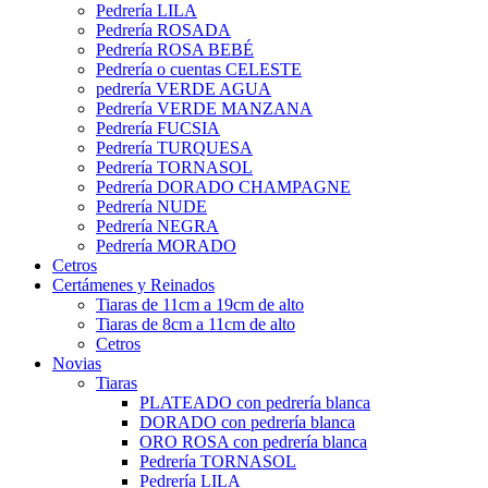
Pedrería LILA
Pedrería ROSADA
Pedrería ROSA BEBÉ
Pedrería o cuentas CELESTE
pedrería VERDE AGUA
Pedrería VERDE MANZANA
Pedrería FUCSIA
Pedrería TURQUESA
Pedrería TORNASOL
Pedrería DORADO CHAMPAGNE
Pedrería NUDE
Pedrería NEGRA
Pedrería MORADO
Cetros
Certámenes y Reinados
Tiaras de 11cm a 19cm de alto
Tiaras de 8cm a 11cm de alto
Cetros
Novias
Tiaras
PLATEADO con pedrería blanca
DORADO con pedrería blanca
ORO ROSA con pedrería blanca
Pedrería TORNASOL
Pedrería LILA