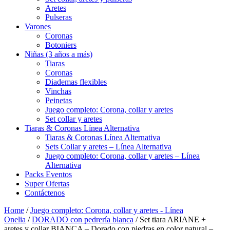
Aretes
Pulseras
Varones
Coronas
Botoniers
Niñas (3 años a más)
Tiaras
Coronas
Diademas flexibles
Vinchas
Peinetas
Juego completo: Corona, collar y aretes
Set collar y aretes
Tiaras & Coronas Línea Alternativa
Tiaras & Coronas Línea Alternativa
Sets Collar y aretes – Línea Alternativa
Juego completo: Corona, collar y aretes – Línea
Alternativa
Packs Eventos
Super Ofertas
Contáctenos
Home
/
Juego completo: Corona, collar y aretes - Línea
Onelia
/
DORADO con pedrería blanca
/ Set tiara ARIANE +
aretes y collar BIANCA – Dorado con piedras en color natural –