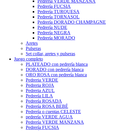
Pedrería VERDE MANZANA
Pedrería FUCSIA
Pedrería TURQUESA
Pedrería TORNASOL
Pedrería DORADO CHAMPAGNE
Pedrería NUDE
Pedrería NEGRA
Pedrería MORADO
Aretes
Pulseras
Set collar, aretes y pulseras
Juego completo
PLATEADO con pedrería blanca
DORADO con pedrería blanca
ORO ROSA con pedrería blanca
Pedreria VERDE
Pedreria ROJA
Pedreria AZUL
Pedrería LILA
Pedrería ROSADA
Pedrería ROSA BEBÉ
Pedrería o cuentas CELESTE
pedrería VERDE AGUA
Pedrería VERDE MANZANA
Pedrería FUCSIA