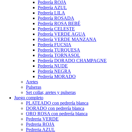
Pedrería ROJA
Pedrería AZUL
Pedrería LILA
Pedrería ROSADA
Pedrería ROSA BEBÉ
Pedrería CELESTE
Pedrería VERDE AGUA
Pedrería VERDE MANZANA
Pedrería FUCSIA
Pedrería TURQUESA
Pedrería TORNASOL
Pedrería DORADO CHAMPAGNE
Pedrería NUDE
Pedrería NEGRA
Pedrería MORADO
Aretes
Pulseras
Set collar, aretes y pulseras
Juego completo
PLATEADO con pedrería blanca
DORADO con pedrería blanca
ORO ROSA con pedrería blanca
Pedreria VERDE
Pedreria ROJA
Pedreria AZUL