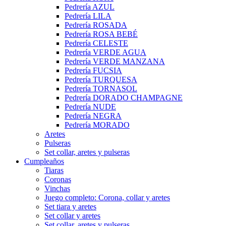
Pedrería AZUL
Pedrería LILA
Pedrería ROSADA
Pedrería ROSA BEBÉ
Pedrería CELESTE
Pedrería VERDE AGUA
Pedrería VERDE MANZANA
Pedrería FUCSIA
Pedrería TURQUESA
Pedrería TORNASOL
Pedrería DORADO CHAMPAGNE
Pedrería NUDE
Pedrería NEGRA
Pedrería MORADO
Aretes
Pulseras
Set collar, aretes y pulseras
Cumpleaños
Tiaras
Coronas
Vinchas
Juego completo: Corona, collar y aretes
Set tiara y aretes
Set collar y aretes
Set collar, aretes y pulseras