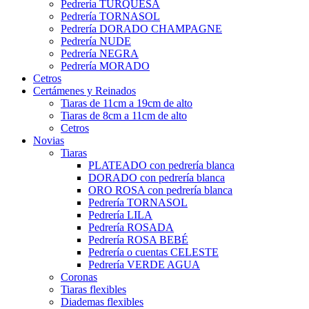
Pedrería TURQUESA
Pedrería TORNASOL
Pedrería DORADO CHAMPAGNE
Pedrería NUDE
Pedrería NEGRA
Pedrería MORADO
Cetros
Certámenes y Reinados
Tiaras de 11cm a 19cm de alto
Tiaras de 8cm a 11cm de alto
Cetros
Novias
Tiaras
PLATEADO con pedrería blanca
DORADO con pedrería blanca
ORO ROSA con pedrería blanca
Pedrería TORNASOL
Pedrería LILA
Pedrería ROSADA
Pedrería ROSA BEBÉ
Pedrería o cuentas CELESTE
Pedrería VERDE AGUA
Coronas
Tiaras flexibles
Diademas flexibles