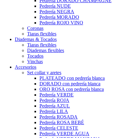
Pedrería DORADO CHAMPAGNE
Pedrería NUDE
Pedrería NEGRA
Pedrería MORADO
Pedrería ROJO VINO
Coronas
Tiaras flexibles
Diademas & Tocados
Tiaras flexibles
Diademas flexibles
Tocados
Vinchas
Accesorios
Set collar y aretes
PLATEADO con pedrería blanca
DORADO con pedrería blanca
ORO ROSA con pedrería blanca
Pedrería VERDE
Pedrería ROJA
Pedrería AZUL
Pedrería LILA
Pedrería ROSADA
Pedrería ROSA BEBÉ
Pedrería CELESTE
Pedrería VERDE AGUA