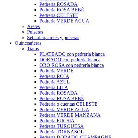
Pedrería ROSADA
Pedrería ROSA BEBÉ
Pedrería CELESTE
Pedrería VERDE AGUA
Aretes
Pulseras
Set collar, aretes y pulseras
Quinceañeras
Tiaras
PLATEADO con pedrería blanca
DORADO con pedrería blanca
ORO ROSA con pedrería blanca
Pedrería VERDE
Pedrería ROJA
Pedrería AZUL
Pedrería LILA
Pedrería ROSADA
Pedrería ROSA BEBÉ
Pedrería o cuentas CELESTE
Pedrería VERDE AGUA
Pedrería VERDE MANZANA
Pedrería FUCSIA
Pedrería TURQUESA
Pedrería TORNASOL
Pedrería DORADO CHAMPAGNE