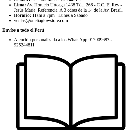
Lima:
Av. Horacio Urteaga 1438 Tda. 266 - C.C. El Rey -
Jesús María. Referencia: A 3 cdras de la 14 de la Av. Brasil.
Horario:
11am a 7pm - Lunes a Sábado
ventas@oneliaglowstore.com
Envíos a todo el Perú
Atención personalizada a los WhatsApp 917909683 -
925244811