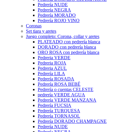
Pedrería NUDE
Pedrería NEGRA
Pedrería MORADO
Pedrería ROJO VINO
Coronas
Set tiara y aretes
Juego completo: Corona, collar y aretes
PLATEADO con pedrería blanca
DORADO con pedrería blanca
ORO ROSA con pedrería blanca
Pedreria VERDE
Pedreria ROJA
Pedreria AZUL
Pedrería LILA
Pedrería ROSADA
Pedrería ROSA BEBÉ
Pedrería o cuentas CELESTE
pedrería VERDE AGUA
Pedrería VERDE MANZANA
Pedrería FUCSIA
Pedrería TURQUESA
Pedrería TORNASOL
Pedrería DORADO CHAMPAGNE
Pedrería NUDE
Pedrería NEGRA