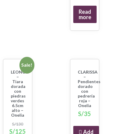
Read
more
Sale!
LEONOR
CLARISSA
–
–
Tiara
Pendientes
dorada
dorado
con
con
piedras
pedrería
verdes
roja –
6.5cm
Onelia
alto –
S/
35
Onelia
S/
130
S/
125
Add