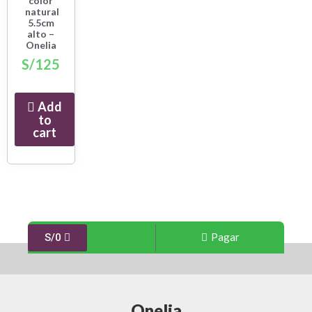
color
natural
5.5cm
alto –
Onelia
S/
125
Add
to
cart
Pagar
S/
0
Onelia