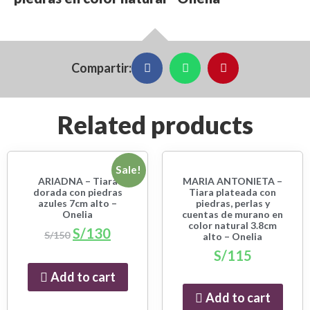
Compartir:
Related products
Sale!
ARIADNA – Tiara
MARIA ANTONIETA –
dorada con piedras
Tiara plateada con
azules 7cm alto –
piedras, perlas y
Onelia
cuentas de murano en
color natural 3.8cm
S/
130
S/
150
alto – Onelia
S/
115
Add to cart
Add to cart