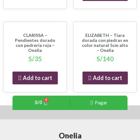
CLARISSA –
ELIZABETH – Tiara
Pendientes dorado
dorada con piedras en
con pedrería roja –
color natural 5cm alto
Onelia
– Onelia
S/
35
S/
140
Add to cart
Add to cart
S/
0
Pagar
Onelia