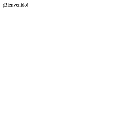
Ir
¡Bienvenido!
al
contenido