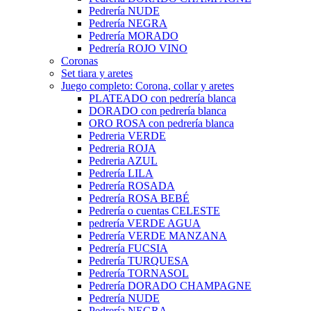
Pedrería NUDE
Pedrería NEGRA
Pedrería MORADO
Pedrería ROJO VINO
Coronas
Set tiara y aretes
Juego completo: Corona, collar y aretes
PLATEADO con pedrería blanca
DORADO con pedrería blanca
ORO ROSA con pedrería blanca
Pedreria VERDE
Pedreria ROJA
Pedreria AZUL
Pedrería LILA
Pedrería ROSADA
Pedrería ROSA BEBÉ
Pedrería o cuentas CELESTE
pedrería VERDE AGUA
Pedrería VERDE MANZANA
Pedrería FUCSIA
Pedrería TURQUESA
Pedrería TORNASOL
Pedrería DORADO CHAMPAGNE
Pedrería NUDE
Pedrería NEGRA