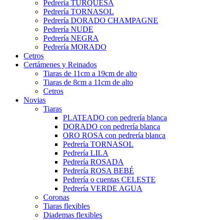
Pedrería TURQUESA
Pedrería TORNASOL
Pedrería DORADO CHAMPAGNE
Pedrería NUDE
Pedrería NEGRA
Pedrería MORADO
Cetros
Certámenes y Reinados
Tiaras de 11cm a 19cm de alto
Tiaras de 8cm a 11cm de alto
Cetros
Novias
Tiaras
PLATEADO con pedrería blanca
DORADO con pedrería blanca
ORO ROSA con pedrería blanca
Pedrería TORNASOL
Pedrería LILA
Pedrería ROSADA
Pedrería ROSA BEBÉ
Pedrería o cuentas CELESTE
Pedrería VERDE AGUA
Coronas
Tiaras flexibles
Diademas flexibles