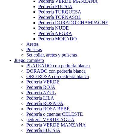
Pedrería VERDE MANZANA
Pedrería FUCSIA
Pedrería TURQUESA
Pedrería TORNASOL
Pedrería DORADO CHAMPAGNE
Pedrería NUDE
Pedrería NEGRA
Pedrería MORADO
Aretes
Pulseras
Set collar, aretes y pulseras
Juego completo
PLATEADO con pedrería blanca
DORADO con pedrería blanca
ORO ROSA con pedrería blanca
Pedreria VERDE
Pedreria ROJA
Pedreria AZUL
Pedrería LILA
Pedrería ROSADA
Pedrería ROSA BEBÉ
Pedrería o cuentas CELESTE
pedrería VERDE AGUA
Pedrería VERDE MANZANA
Pedrería FUCSIA