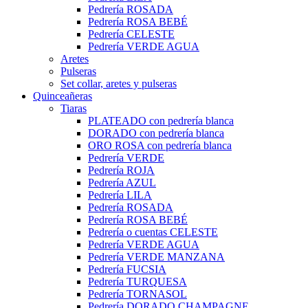
Pedrería ROSADA
Pedrería ROSA BEBÉ
Pedrería CELESTE
Pedrería VERDE AGUA
Aretes
Pulseras
Set collar, aretes y pulseras
Quinceañeras
Tiaras
PLATEADO con pedrería blanca
DORADO con pedrería blanca
ORO ROSA con pedrería blanca
Pedrería VERDE
Pedrería ROJA
Pedrería AZUL
Pedrería LILA
Pedrería ROSADA
Pedrería ROSA BEBÉ
Pedrería o cuentas CELESTE
Pedrería VERDE AGUA
Pedrería VERDE MANZANA
Pedrería FUCSIA
Pedrería TURQUESA
Pedrería TORNASOL
Pedrería DORADO CHAMPAGNE