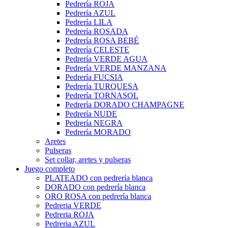
Pedrería ROJA
Pedrería AZUL
Pedrería LILA
Pedrería ROSADA
Pedrería ROSA BEBÉ
Pedrería CELESTE
Pedrería VERDE AGUA
Pedrería VERDE MANZANA
Pedrería FUCSIA
Pedrería TURQUESA
Pedrería TORNASOL
Pedrería DORADO CHAMPAGNE
Pedrería NUDE
Pedrería NEGRA
Pedrería MORADO
Aretes
Pulseras
Set collar, aretes y pulseras
Juego completo
PLATEADO con pedrería blanca
DORADO con pedrería blanca
ORO ROSA con pedrería blanca
Pedreria VERDE
Pedreria ROJA
Pedreria AZUL