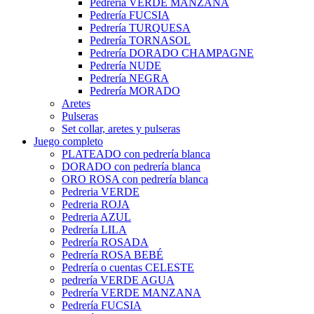
Pedrería VERDE MANZANA
Pedrería FUCSIA
Pedrería TURQUESA
Pedrería TORNASOL
Pedrería DORADO CHAMPAGNE
Pedrería NUDE
Pedrería NEGRA
Pedrería MORADO
Aretes
Pulseras
Set collar, aretes y pulseras
Juego completo
PLATEADO con pedrería blanca
DORADO con pedrería blanca
ORO ROSA con pedrería blanca
Pedreria VERDE
Pedreria ROJA
Pedreria AZUL
Pedrería LILA
Pedrería ROSADA
Pedrería ROSA BEBÉ
Pedrería o cuentas CELESTE
pedrería VERDE AGUA
Pedrería VERDE MANZANA
Pedrería FUCSIA