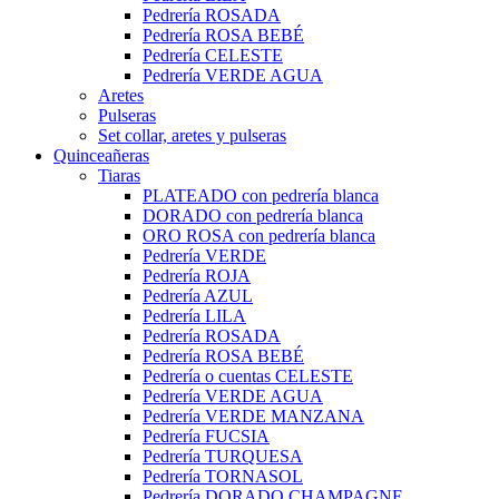
Pedrería ROSADA
Pedrería ROSA BEBÉ
Pedrería CELESTE
Pedrería VERDE AGUA
Aretes
Pulseras
Set collar, aretes y pulseras
Quinceañeras
Tiaras
PLATEADO con pedrería blanca
DORADO con pedrería blanca
ORO ROSA con pedrería blanca
Pedrería VERDE
Pedrería ROJA
Pedrería AZUL
Pedrería LILA
Pedrería ROSADA
Pedrería ROSA BEBÉ
Pedrería o cuentas CELESTE
Pedrería VERDE AGUA
Pedrería VERDE MANZANA
Pedrería FUCSIA
Pedrería TURQUESA
Pedrería TORNASOL
Pedrería DORADO CHAMPAGNE