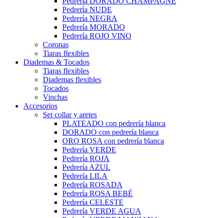
Pedrería DORADO CHAMPAGNE
Pedrería NUDE
Pedrería NEGRA
Pedrería MORADO
Pedrería ROJO VINO
Coronas
Tiaras flexibles
Diademas & Tocados
Tiaras flexibles
Diademas flexibles
Tocados
Vinchas
Accesorios
Set collar y aretes
PLATEADO con pedrería blanca
DORADO con pedrería blanca
ORO ROSA con pedrería blanca
Pedrería VERDE
Pedrería ROJA
Pedrería AZUL
Pedrería LILA
Pedrería ROSADA
Pedrería ROSA BEBÉ
Pedrería CELESTE
Pedrería VERDE AGUA