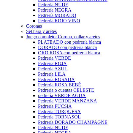
Pedrería NUDE
Pedrería NEGRA
Pedrería MORADO
Pedrería ROJO VINO
Coronas
Set tiara y aretes
Juego completo: Corona, collar y aretes
PLATEADO con pedrería blanca
DORADO con pedrería blanca
ORO ROSA con pedrería blanca
Pedreria VERDE
Pedreria ROJA
Pedreria AZUL
Pedrería LILA
Pedrería ROSADA
Pedrería ROSA BEBÉ
Pedrería o cuentas CELESTE
pedrería VERDE AGUA
Pedrería VERDE MANZANA
Pedrería FUCSIA
Pedrería TURQUESA
Pedrería TORNASOL
Pedrería DORADO CHAMPAGNE
Pedrería NUDE
Pedrería NEGRA