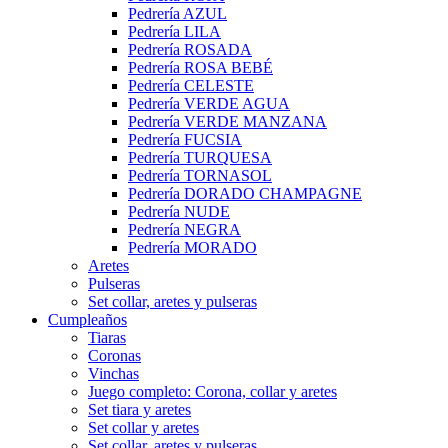
Pedrería AZUL
Pedrería LILA
Pedrería ROSADA
Pedrería ROSA BEBÉ
Pedrería CELESTE
Pedrería VERDE AGUA
Pedrería VERDE MANZANA
Pedrería FUCSIA
Pedrería TURQUESA
Pedrería TORNASOL
Pedrería DORADO CHAMPAGNE
Pedrería NUDE
Pedrería NEGRA
Pedrería MORADO
Aretes
Pulseras
Set collar, aretes y pulseras
Cumpleaños
Tiaras
Coronas
Vinchas
Juego completo: Corona, collar y aretes
Set tiara y aretes
Set collar y aretes
Set collar, aretes y pulseras