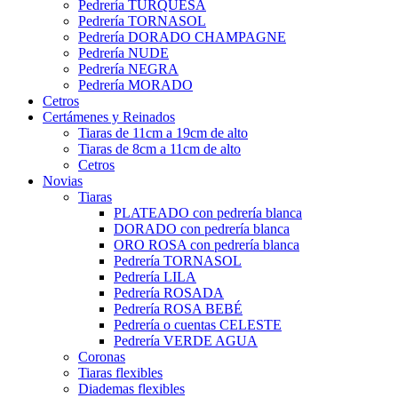
Pedrería TURQUESA
Pedrería TORNASOL
Pedrería DORADO CHAMPAGNE
Pedrería NUDE
Pedrería NEGRA
Pedrería MORADO
Cetros
Certámenes y Reinados
Tiaras de 11cm a 19cm de alto
Tiaras de 8cm a 11cm de alto
Cetros
Novias
Tiaras
PLATEADO con pedrería blanca
DORADO con pedrería blanca
ORO ROSA con pedrería blanca
Pedrería TORNASOL
Pedrería LILA
Pedrería ROSADA
Pedrería ROSA BEBÉ
Pedrería o cuentas CELESTE
Pedrería VERDE AGUA
Coronas
Tiaras flexibles
Diademas flexibles