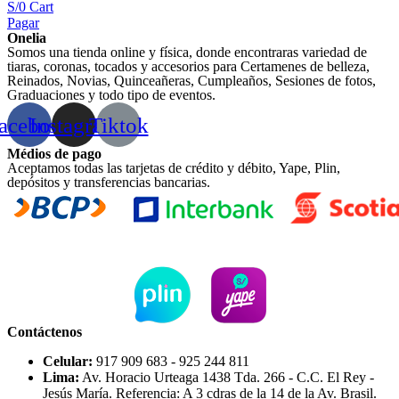
S/
0
Cart
Pagar
Onelia
Somos una tienda online y física, donde encontraras variedad de
tiaras, coronas, tocados y accesorios para Certamenes de belleza,
Reinados, Novias, Quinceañeras, Cumpleaños, Sesiones de fotos,
Graduaciones y todo tipo de eventos.
acebook
Instagram
Tiktok
Médios de pago
Aceptamos todas las tarjetas de crédito y débito, Yape, Plin,
depósitos y transferencias bancarias.
Contáctenos
Celular:
917 909 683 - 925 244 811
Lima:
Av. Horacio Urteaga 1438 Tda. 266 - C.C. El Rey -
Jesús María. Referencia: A 3 cdras de la 14 de la Av. Brasil.