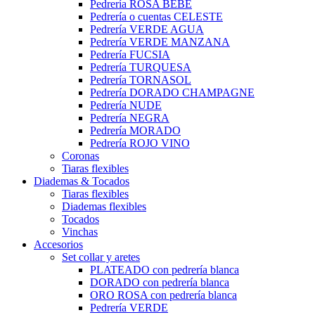
Pedrería ROSA BEBÉ
Pedrería o cuentas CELESTE
Pedrería VERDE AGUA
Pedrería VERDE MANZANA
Pedrería FUCSIA
Pedrería TURQUESA
Pedrería TORNASOL
Pedrería DORADO CHAMPAGNE
Pedrería NUDE
Pedrería NEGRA
Pedrería MORADO
Pedrería ROJO VINO
Coronas
Tiaras flexibles
Diademas & Tocados
Tiaras flexibles
Diademas flexibles
Tocados
Vinchas
Accesorios
Set collar y aretes
PLATEADO con pedrería blanca
DORADO con pedrería blanca
ORO ROSA con pedrería blanca
Pedrería VERDE