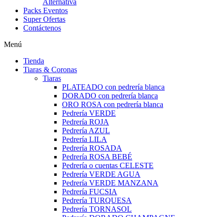
Alternativa
Packs Eventos
Super Ofertas
Contáctenos
Menú
Tienda
Tiaras & Coronas
Tiaras
PLATEADO con pedrería blanca
DORADO con pedrería blanca
ORO ROSA con pedrería blanca
Pedrería VERDE
Pedrería ROJA
Pedrería AZUL
Pedrería LILA
Pedrería ROSADA
Pedrería ROSA BEBÉ
Pedrería o cuentas CELESTE
Pedrería VERDE AGUA
Pedrería VERDE MANZANA
Pedrería FUCSIA
Pedrería TURQUESA
Pedrería TORNASOL