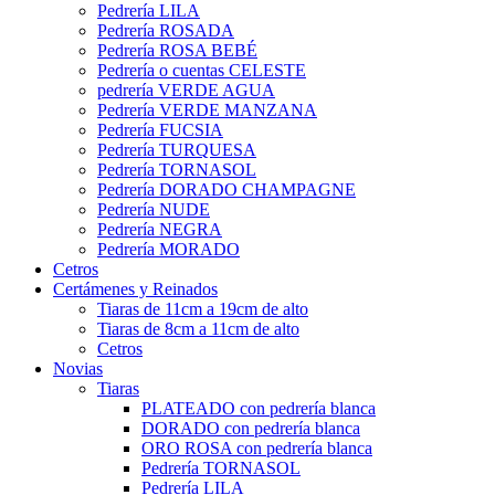
Pedrería LILA
Pedrería ROSADA
Pedrería ROSA BEBÉ
Pedrería o cuentas CELESTE
pedrería VERDE AGUA
Pedrería VERDE MANZANA
Pedrería FUCSIA
Pedrería TURQUESA
Pedrería TORNASOL
Pedrería DORADO CHAMPAGNE
Pedrería NUDE
Pedrería NEGRA
Pedrería MORADO
Cetros
Certámenes y Reinados
Tiaras de 11cm a 19cm de alto
Tiaras de 8cm a 11cm de alto
Cetros
Novias
Tiaras
PLATEADO con pedrería blanca
DORADO con pedrería blanca
ORO ROSA con pedrería blanca
Pedrería TORNASOL
Pedrería LILA