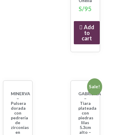
Onelia
S/
95
Add
to
cart
Sale!
MINERVA
GABRIELLA
–
–
Pulsera
Tiara
dorada
plateada
con
con
pedrería
piedras
de
lilas
zirconias
5.3cm
en
alto –