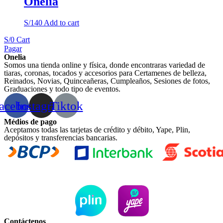
Onelia
S/
140
Add to cart
S/
0
Cart
Pagar
Onelia
Somos una tienda online y física, donde encontraras variedad de
tiaras, coronas, tocados y accesorios para Certamenes de belleza,
Reinados, Novias, Quinceañeras, Cumpleaños, Sesiones de fotos,
Graduaciones y todo tipo de eventos.
acebook
Instagram
Tiktok
Médios de pago
Aceptamos todas las tarjetas de crédito y débito, Yape, Plin,
depósitos y transferencias bancarias.
Contáctenos