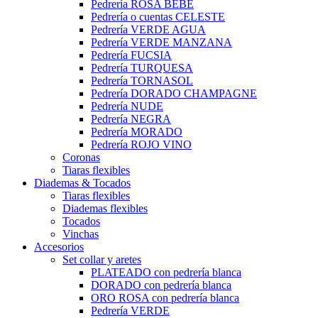
Pedrería ROSA BEBÉ
Pedrería o cuentas CELESTE
Pedrería VERDE AGUA
Pedrería VERDE MANZANA
Pedrería FUCSIA
Pedrería TURQUESA
Pedrería TORNASOL
Pedrería DORADO CHAMPAGNE
Pedrería NUDE
Pedrería NEGRA
Pedrería MORADO
Pedrería ROJO VINO
Coronas
Tiaras flexibles
Diademas & Tocados
Tiaras flexibles
Diademas flexibles
Tocados
Vinchas
Accesorios
Set collar y aretes
PLATEADO con pedrería blanca
DORADO con pedrería blanca
ORO ROSA con pedrería blanca
Pedrería VERDE