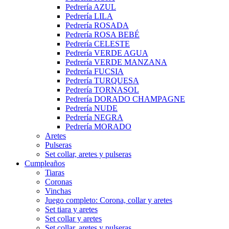
Pedrería AZUL
Pedrería LILA
Pedrería ROSADA
Pedrería ROSA BEBÉ
Pedrería CELESTE
Pedrería VERDE AGUA
Pedrería VERDE MANZANA
Pedrería FUCSIA
Pedrería TURQUESA
Pedrería TORNASOL
Pedrería DORADO CHAMPAGNE
Pedrería NUDE
Pedrería NEGRA
Pedrería MORADO
Aretes
Pulseras
Set collar, aretes y pulseras
Cumpleaños
Tiaras
Coronas
Vinchas
Juego completo: Corona, collar y aretes
Set tiara y aretes
Set collar y aretes
Set collar, aretes y pulseras