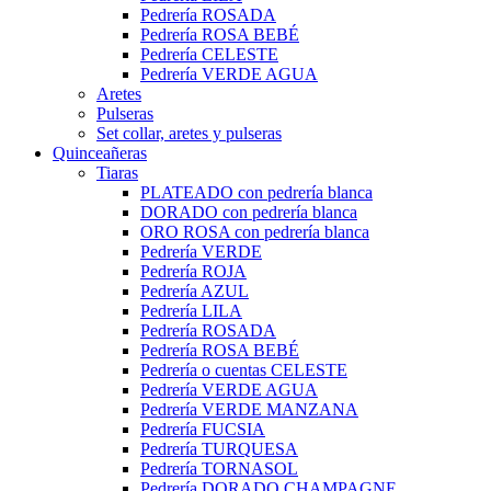
Pedrería ROSADA
Pedrería ROSA BEBÉ
Pedrería CELESTE
Pedrería VERDE AGUA
Aretes
Pulseras
Set collar, aretes y pulseras
Quinceañeras
Tiaras
PLATEADO con pedrería blanca
DORADO con pedrería blanca
ORO ROSA con pedrería blanca
Pedrería VERDE
Pedrería ROJA
Pedrería AZUL
Pedrería LILA
Pedrería ROSADA
Pedrería ROSA BEBÉ
Pedrería o cuentas CELESTE
Pedrería VERDE AGUA
Pedrería VERDE MANZANA
Pedrería FUCSIA
Pedrería TURQUESA
Pedrería TORNASOL
Pedrería DORADO CHAMPAGNE