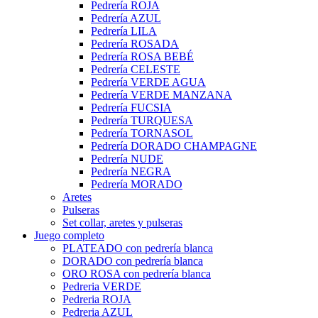
Pedrería ROJA
Pedrería AZUL
Pedrería LILA
Pedrería ROSADA
Pedrería ROSA BEBÉ
Pedrería CELESTE
Pedrería VERDE AGUA
Pedrería VERDE MANZANA
Pedrería FUCSIA
Pedrería TURQUESA
Pedrería TORNASOL
Pedrería DORADO CHAMPAGNE
Pedrería NUDE
Pedrería NEGRA
Pedrería MORADO
Aretes
Pulseras
Set collar, aretes y pulseras
Juego completo
PLATEADO con pedrería blanca
DORADO con pedrería blanca
ORO ROSA con pedrería blanca
Pedreria VERDE
Pedreria ROJA
Pedreria AZUL