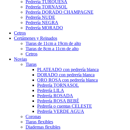
Pedrería TURQUESA
Pedrería TORNASOL
Pedrería DORADO CHAMPAGNE
Pedrería NUDE
Pedrería NEGRA
Pedrería MORADO
Cetros
Certámenes y Reinados
Tiaras de 11cm a 19cm de alto
Tiaras de 8cm a 11cm de alto
Cetros
Novias
Tiaras
PLATEADO con pedrería blanca
DORADO con pedrería blanca
ORO ROSA con pedrería blanca
Pedrería TORNASOL
Pedrería LILA
Pedrería ROSADA
Pedrería ROSA BEBÉ
Pedrería o cuentas CELESTE
Pedrería VERDE AGUA
Coronas
Tiaras flexibles
Diademas flexibles