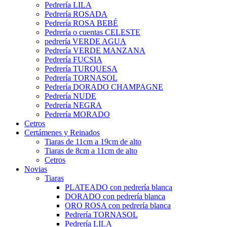
Pedrería LILA
Pedrería ROSADA
Pedrería ROSA BEBÉ
Pedrería o cuentas CELESTE
pedrería VERDE AGUA
Pedrería VERDE MANZANA
Pedrería FUCSIA
Pedrería TURQUESA
Pedrería TORNASOL
Pedrería DORADO CHAMPAGNE
Pedrería NUDE
Pedrería NEGRA
Pedrería MORADO
Cetros
Certámenes y Reinados
Tiaras de 11cm a 19cm de alto
Tiaras de 8cm a 11cm de alto
Cetros
Novias
Tiaras
PLATEADO con pedrería blanca
DORADO con pedrería blanca
ORO ROSA con pedrería blanca
Pedrería TORNASOL
Pedrería LILA