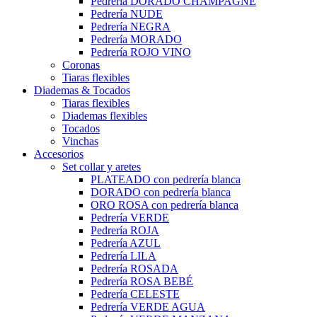
Pedrería DORADO CHAMPAGNE
Pedrería NUDE
Pedrería NEGRA
Pedrería MORADO
Pedrería ROJO VINO
Coronas
Tiaras flexibles
Diademas & Tocados
Tiaras flexibles
Diademas flexibles
Tocados
Vinchas
Accesorios
Set collar y aretes
PLATEADO con pedrería blanca
DORADO con pedrería blanca
ORO ROSA con pedrería blanca
Pedrería VERDE
Pedrería ROJA
Pedrería AZUL
Pedrería LILA
Pedrería ROSADA
Pedrería ROSA BEBÉ
Pedrería CELESTE
Pedrería VERDE AGUA