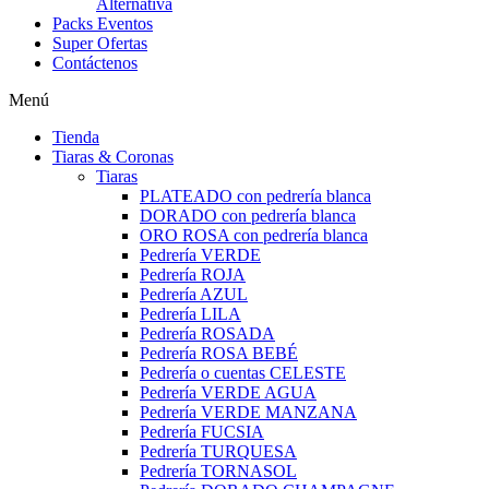
Alternativa
Packs Eventos
Super Ofertas
Contáctenos
Menú
Tienda
Tiaras & Coronas
Tiaras
PLATEADO con pedrería blanca
DORADO con pedrería blanca
ORO ROSA con pedrería blanca
Pedrería VERDE
Pedrería ROJA
Pedrería AZUL
Pedrería LILA
Pedrería ROSADA
Pedrería ROSA BEBÉ
Pedrería o cuentas CELESTE
Pedrería VERDE AGUA
Pedrería VERDE MANZANA
Pedrería FUCSIA
Pedrería TURQUESA
Pedrería TORNASOL