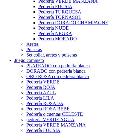
Pedrería VERDE MANZANA
Pedrería FUCSIA
Pedrería TURQUESA
Pedrería TORNASOL
Pedrería DORADO CHAMPAGNE
Pedrería NUDE
Pedrería NEGRA
Pedrería MORADO
Aretes
Pulseras
Set collar, aretes y pulseras
Juego completo
PLATEADO con pedrería blanca
DORADO con pedrería blanca
ORO ROSA con pedrería blanca
Pedreria VERDE
Pedreria ROJA
Pedreria AZUL
Pedrería LILA
Pedrería ROSADA
Pedrería ROSA BEBÉ
Pedrería o cuentas CELESTE
pedrería VERDE AGUA
Pedrería VERDE MANZANA
Pedrería FUCSIA