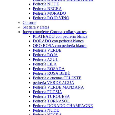
Pedrería NUDE
Pedrería NEGRA
Pedrería MORADO
Pedrería ROJO VINO
Coronas
Set tiara y aretes
Juego completo: Corona, collar y aretes
PLATEADO con pedrería blanca
DORADO con pedrería blanca
ORO ROSA con pedrería blanca
Pedreria VERDE
Pedreria ROJA
Pedreria AZUL
Pedrería LILA
Pedrería ROSADA
Pedrería ROSA BEBÉ
Pedrería o cuentas CELESTE
pedrería VERDE AGUA
Pedrería VERDE MANZANA
Pedrería FUCSIA
Pedrería TURQUESA
Pedrería TORNASOL
Pedrería DORADO CHAMPAGNE
Pedrería NUDE
Pedrería NEGRA