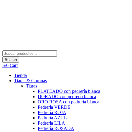
Search
S/
0
Cart
Tienda
Tiaras & Coronas
Tiaras
PLATEADO con pedrería blanca
DORADO con pedrería blanca
ORO ROSA con pedrería blanca
Pedrería VERDE
Pedrería ROJA
Pedrería AZUL
Pedrería LILA
Pedrería ROSADA