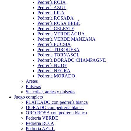
Pedrería ROJA
Pedrería AZUL
Pedrería LILA
Pedrería ROSADA
Pedrería ROSA BEBÉ
Pedrería CELESTE
Pedrería VERDE AGUA
Pedrería VERDE MANZANA
Pedrería FUCSIA
Pedrería TURQUESA
Pedrería TORNASOL
Pedrería DORADO CHAMPAGNE
Pedrería NUDE
Pedrería NEGRA
Pedrería MORADO
Aretes
Pulseras
Set collar, aretes y pulseras
Juego completo
PLATEADO con pedrería blanca
DORADO con pedrería blanca
ORO ROSA con pedrería blanca
Pedreria VERDE
Pedreria ROJA
Pedreria AZUL