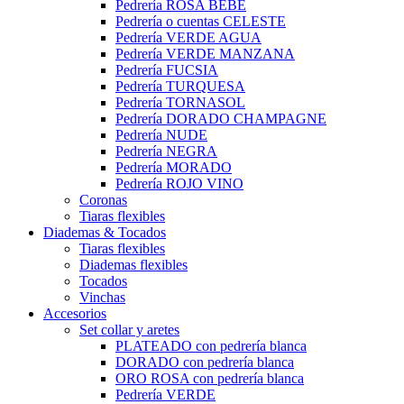
Pedrería ROSA BEBÉ
Pedrería o cuentas CELESTE
Pedrería VERDE AGUA
Pedrería VERDE MANZANA
Pedrería FUCSIA
Pedrería TURQUESA
Pedrería TORNASOL
Pedrería DORADO CHAMPAGNE
Pedrería NUDE
Pedrería NEGRA
Pedrería MORADO
Pedrería ROJO VINO
Coronas
Tiaras flexibles
Diademas & Tocados
Tiaras flexibles
Diademas flexibles
Tocados
Vinchas
Accesorios
Set collar y aretes
PLATEADO con pedrería blanca
DORADO con pedrería blanca
ORO ROSA con pedrería blanca
Pedrería VERDE